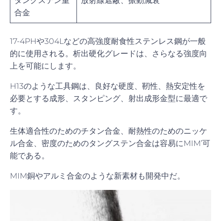
タングステン重
放射線遮蔽、振動減衰
合金
17-4PHや304Lなどの高強度耐食性ステンレス鋼が一般
的に使用される。析出硬化グレードは、さらなる強度向
上を可能にします。
H13のような工具鋼は、良好な硬度、靭性、熱安定性を
必要とする成形、スタンピング、射出成形金型に最適で
す。
生体適合性のためのチタン合金、耐熱性のためのニッケ
ル合金、密度のためのタングステン合金は容易にMIM’可
能である。
MIM銅やアルミ合金のような新素材も開発中だ。