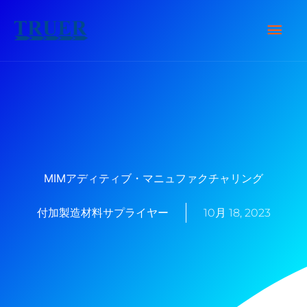
内
メ
容
を
イ
ス
キ
ン
ッ
メ
プ
ニ
MIMアディティブ・マニュファクチャリング
ュ
付加製造材料サプライヤー
10月 18, 2023
ー