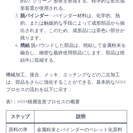
的の “グリーン”形状を形成する。標準的な射出成
形装置が使用される。
脱バインダー
– バインダー材料は、化学的、熱
的、または触媒的な手段によって成形部品から抽
出されます。このため、成形品には茶色い部分が
残ります。
焼結
脱バウンドした部品は、焼結して金属粉末を
融合し、緻密な最終使用部品にします。部品は焼
結中に収縮する。
機械加工、接合、メッキ、エッチングなどの二次加工
は、部品をさらに強化することができる。基本的なMIM
プロセスの流れを以下に示す：
表1：MIM積層造形プロセスの概要
ステップ
説明
原料の準
金属粉末とバインダーのペレット化原料