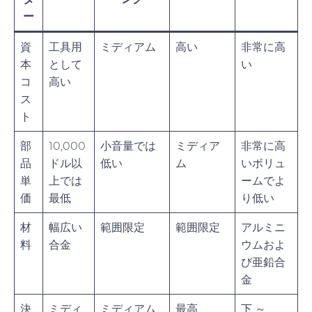
ー
資
工具用
ミディアム
高い
非常に高
本
として
い
コ
高い
ス
ト
部
10,000
小音量では
ミディア
非常に高
品
ドル以
低い
ム
いボリュ
単
上では
ームでよ
価
最低
り低い
材
幅広い
範囲限定
範囲限定
アルミニ
料
合金
ウムおよ
び亜鉛合
金
決
ミディ
ミディアム
最高
下 ～