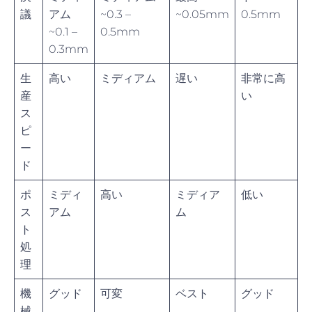
議
アム
~0.3 –
~0.05mm
0.5mm
~0.1 –
0.5mm
0.3mm
生
高い
ミディアム
遅い
非常に高
産
い
ス
ピ
ー
ド
ポ
ミディ
高い
ミディア
低い
ス
アム
ム
ト
処
理
機
グッド
可変
ベスト
グッド
械