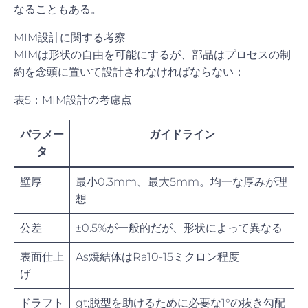
なることもある。
MIM設計に関する考察
MIMは形状の自由を可能にするが、部品はプロセスの制
約を念頭に置いて設計されなければならない：
表5：MIM設計の考慮点
パラメー
ガイドライン
タ
壁厚
最小0.3mm、最大5mm。均一な厚みが理
想
公差
±0.5%が一般的だが、形状によって異なる
表面仕上
As焼結体はRa10-15ミクロン程度
げ
ドラフト
gt;脱型を助けるために必要な1°の抜き勾配