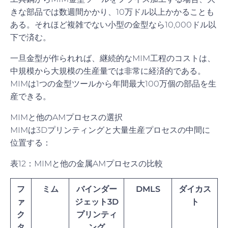
きな部品では数週間かかり、10万ドル以上かかることも
ある。それほど複雑でない小型の金型なら10,000ドル以
下で済む。
一旦金型が作られれば、継続的なMIM工程のコストは、
中規模から大規模の生産量では非常に経済的である。
MIMは1つの金型ツールから年間最大100万個の部品を生
産できる。
MIMと他のAMプロセスの選択
MIMは3Dプリンティングと大量生産プロセスの中間に
位置する：
表12：MIMと他の金属AMプロセスの比較
フ
ミム
バインダー
DMLS
ダイカス
ァ
ジェット3D
ト
ク
プリンティ
タ
ング