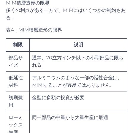
MIM積層造形の限界
多くの利点がある一方で、MIMにはいくつかの制約もあ
る：
表4：MIM積層造形の限界
制限
説明
部品サ
通常、70立方インチ以下の小型部品に限ら
イズ
れる
低延性
アルミニウムのような一部の延性合金は、
材料
MIM’することが容易ではありません。
初期費
金型に多額の投資が必要
用
ローミ
同一部品の中量から大量生産に最適
ックス
生産