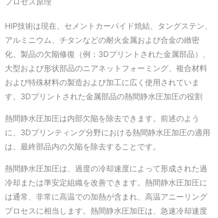
プロセス原理
HIP技術は現在、セメントカーバイド焼結、タングステン、
アルミニウム、チタンなどの耐火金属および合金の緻密
化、製品の欠陥修復（例：3Dプリントされた金属部品）、
大型および形状部品のニアネットフォーミング、複合材料
および特殊材料の製造および加工に広く使用されていま
す。3Dプリントされた金属部品の熱間静水圧加圧の役割
熱間静水圧加圧は内部欠陥を除去できます。前述のよう
に、3Dプリンティング分野における熱間静水圧加圧の適用
は、最終部品内の欠陥を除去することです。
熱間静水圧加圧は、過度の冷却速度によって形成された過
冷却または準安定組織を改善できます。熱間静水圧加圧に
は通常、非常に高温での加熱が含まれ、高温アニーリング
プロセスに相当します。熱間静水圧加圧は、急速冷却速度