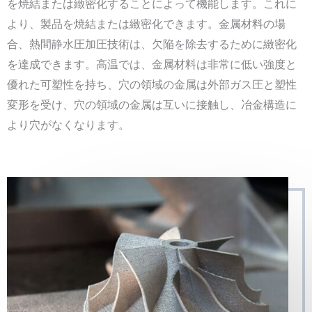
を焼結または緻密化することによって機能します。これに
より、製品を焼結または緻密化できます。金属材料の場
合、熱間静水圧加圧技術は、欠陥を除去するために緻密化
を達成できます。高温では、金属材料は非常に低い強度と
優れた可塑性を持ち、穴の領域の金属は外部ガス圧と塑性
変形を受け、穴の領域の金属は互いに接触し、冶金構造に
より穴がなくなります。