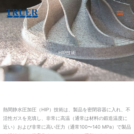
内
メ
容
を
イ
ス
キ
ン
ッ
HIP技術
メ
プ
ニ
ュ
ー
熱間静水圧加圧（HIP）技術は、製品を密閉容器に入れ、不
活性ガスを充填し、非常に高温（通常は材料の鍛造温度に
近い）および非常に高い圧力（通常100〜140 MPa）で製品