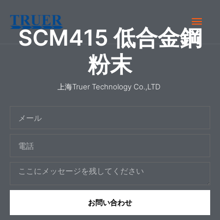
内
メ
容
SCM415 低合金鋼
を
イ
ス
粉末
キ
ン
ッ
上海Truer Technology Co.,LTD
メ
プ
メ
ニ
ー
ュ
電
ル
話
ー
メ
ッ
セ
お問い合わせ
ー