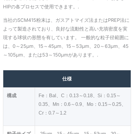
HIPの各プロセスで使用できます。.
当社のSCM415粉末は、ガスアトマイズ法またはPREP法に
よって製造されており、良好な流動性と高い充填密度を実
現する球状の形態を有しています。 一般的な粒子径範囲に
は、0～25μm、15～45μm、15～53μm、20～63μm、45
～105μm、または53～150μmがあります。.
仕様
構成
Fe：Bal、C：0.13～0.18、Si：0.15～
0.35、Mn：0.6～0.9、Mo：0.15～0.25、
Cr：0.7～1.2
粒子サイズ
-25μm、15～45μm、15～53μm、20～