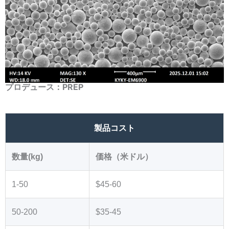
プロデュース：PREP
製品コスト
数量(kg)
価格（米ドル）
1-50
$45-60
50-200
$35-45