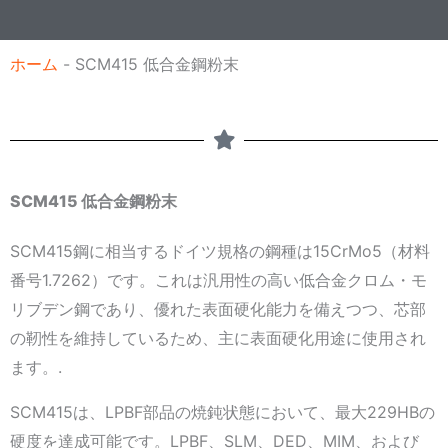
ジ
ホーム
-
SCM415 低合金鋼粉末
SCM415 低合金鋼粉末
SCM415鋼に相当するドイツ規格の鋼種は15CrMo5（材料
番号1.7262）です。これは汎用性の高い低合金クロム・モ
リブデン鋼であり、優れた表面硬化能力を備えつつ、芯部
の靭性を維持しているため、主に表面硬化用途に使用され
ます。.
SCM415は、LPBF部品の焼鈍状態において、最大229HBの
硬度を達成可能です。LPBF、SLM、DED、MIM、および