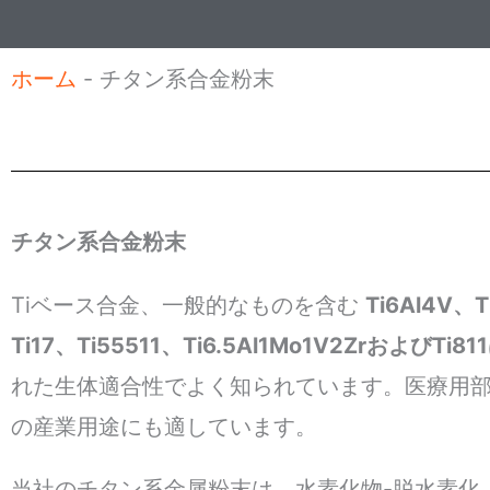
ジ
ホーム
-
チタン系合金粉末
チタン系合金粉末
Tiベース合金、一般的なものを含む
Ti6Al4V、T
Ti17、Ti55511
、
Ti6.5Al1Mo1V2ZrおよびTi811
れた生体適合性でよく知られています。医療用
の産業用途にも適しています。
当社のチタン系金属粉末は、水素化物-脱水素化（