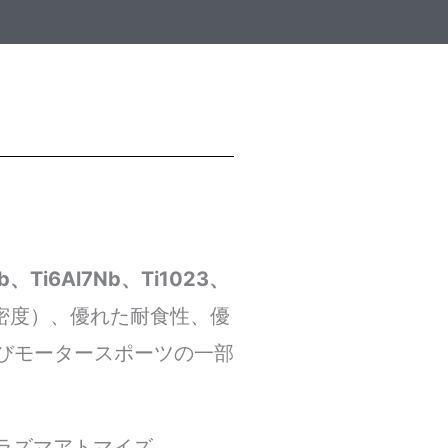
Nb、Ti6Al7Nb、Ti1023、
密度）、優れた耐食性、優
びモータースポーツの一部
プラズマアトマイズ