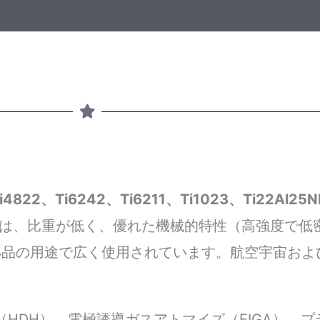
i4822、Ti6242、Ti6211、Ti1023、Ti22Al25
は、比重が低く、優れた機械的特性（高強度で低
部品の用途で広く使用されています。航空宇宙およ
HDH）、電極誘導ガスアトマイズ（EIGA）、