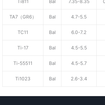
Ti811
Bal
7.35-8.35
TA7（GR6）
Bal
4.7-5.5
TC11
Bal
6.0-7.2
Ti-17
Bal
4.5-5.5
Ti-55511
Bal
4.5-5.7
Ti1023
Bal
2.6-3.4