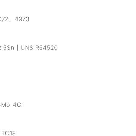
972、4973
.5Sn┃UNS R54520
4Mo-4Cr
┃TC18