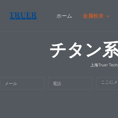
内
容
ホーム
金属粉末
を
ス
チタン
キ
ッ
プ
上海Truer Tech
メ
電
メ
ー
話
ッ
ル
セ
ー