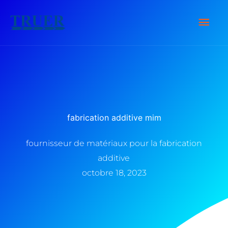
Skip
Men
to
content
Prin
fabrication additive mim
fournisseur de matériaux pour la fabrication
additive
octobre 18, 2023