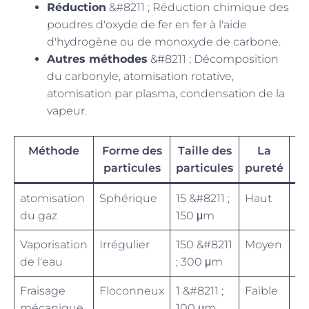
Réduction
&#8211 ; Réduction chimique des
poudres d'oxyde de fer en fer à l'aide
d'hydrogène ou de monoxyde de carbone.
Autres méthodes
&#8211 ; Décomposition
du carbonyle, atomisation rotative,
atomisation par plasma, condensation de la
vapeur.
Méthode
Forme des
Taille des
La
C
particules
particules
pureté
atomisation
Sphérique
15 &#8211 ;
Haut
Ha
du gaz
150 μm
Vaporisation
Irrégulier
150 &#8211
Moyen
Fa
de l'eau
; 300 μm
Fraisage
Floconneux
1 &#8211 ;
Faible
M
mécanique
100 μm