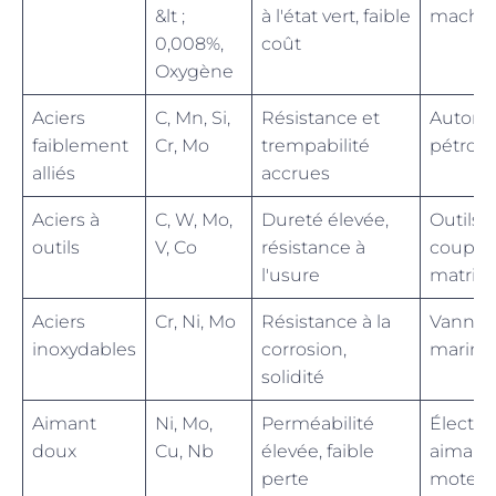
&lt ;
à l'état vert, faible
machin
0,008%,
coût
Oxygène
Aciers
C, Mn, Si,
Résistance et
Automo
faiblement
Cr, Mo
trempabilité
pétrole
alliés
accrues
Aciers à
C, W, Mo,
Dureté élevée,
Outils 
outils
V, Co
résistance à
coupe,
l'usure
matric
Aciers
Cr, Ni, Mo
Résistance à la
Vannes
inoxydables
corrosion,
marine
solidité
Aimant
Ni, Mo,
Perméabilité
Électro
doux
Cu, Nb
élevée, faible
aimants
perte
moteur