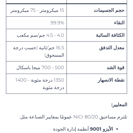
حجم الجسيمات
15 ميكرومتر - 75 ميكرومتر
النقاء
99.9%
الكثافة السائبة
4.0 - 4.5 جم/سم مكعب
معدل التدفق
16.5 جم/ثانية (حسب درجة
المسحوق)
قوة الشد
500 - 700 ميجا باسكال
نقطة الانصهار
1350 درجة مئوية - 1400
درجة مئوية
المعايير:
تلتزم مساحيق NiCr 80/20 عمومًا بمعايير الصناعة مثل:
الأيزو 9001
أنظمة إدارة الجودة