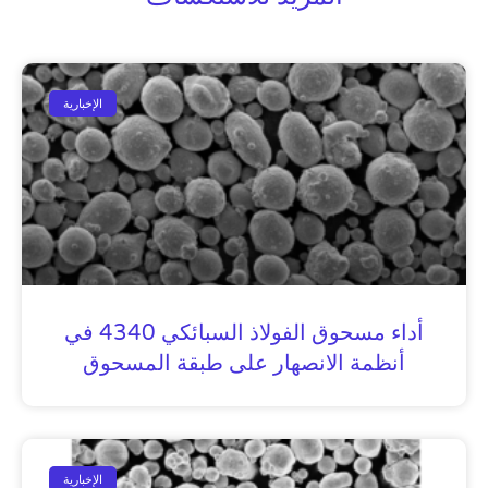
الإخبارية
أداء مسحوق الفولاذ السبائكي 4340 في
أنظمة الانصهار على طبقة المسحوق
الإخبارية