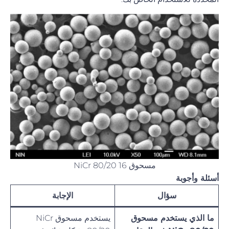
مسحوق NiCr 80/20 16
أسئلة وأجوبة
سؤال
الإجابة
ما الذي يستخدم مسحوق
يستخدم مسحوق NiCr