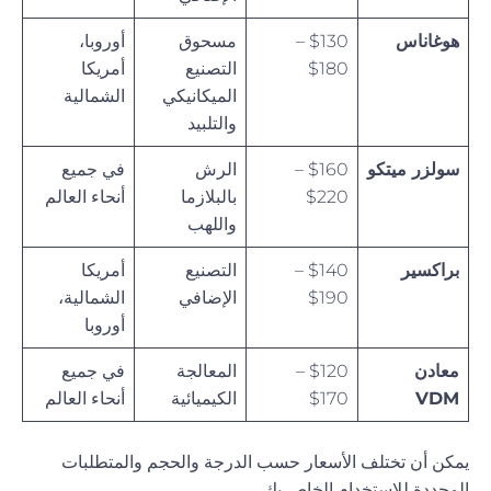
هوغاناس
$130 –
مسحوق
أوروبا،
$180
التصنيع
أمريكا
الميكانيكي
الشمالية
والتلبيد
سولزر ميتكو
$160 –
الرش
في جميع
$220
بالبلازما
أنحاء العالم
واللهب
براكسير
$140 –
التصنيع
أمريكا
$190
الإضافي
الشمالية،
أوروبا
معادن
$120 –
المعالجة
في جميع
VDM
$170
الكيميائية
أنحاء العالم
يمكن أن تختلف الأسعار حسب الدرجة والحجم والمتطلبات
المحددة للاستخدام الخاص بك.