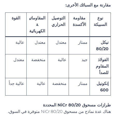
مقارنة مع السبائك الأخرى:
نوع
مقاومة
التوصيل
المقاوماتي
القوة
السبيكة
الأكسدة
الحراري
ة
الكهربائية
نيكل
ممتاز
معتدل
معتدل
عالية
80/20
الفولاذ
جيد
عالية
منخفضة
معتدل
المقاوم
للصدأ
إنكونيل
ممتاز
منخفضة
عالية
عالية جداً
600
طرازات مسحوق NiCr 80/20 المحددة
هناك عدة نماذج من مسحوق NiCr 80/20 متوفرة في السوق،