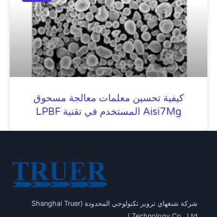
كيفية تحسين معلمات معالجة مسحوق
Aisi7Mg المستخدم في تقنية LPBF
شركة شنغهاي تروير تكنولوجي المحدودة (Shanghai Truer
Technology Co., Ltd.)