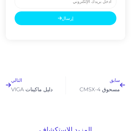
إلكتروني
إرسال
السابق
التالي
سابق
التالي
مسحوق CMSX-4
دليل ماكينات VIGA
المزيد للاستكشاف