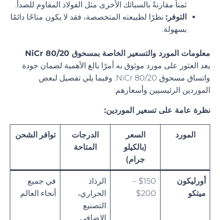
ثمناً مقارنةً بالسبائك الأخرى مثل الفولاذ المقاوم للصدأ.
التوفر:
نظرًا لطبيعته المتخصصة، فقد لا يكون متاحًا دائمًا
بسهولة.
معلومات المورد والتسعير الخاصة بمسحوق NiCr 80/20
يعد العثور على مورد موثوق به أمرًا بالغ الأهمية لضمان جودة
واتساق مسحوق NiCr 80/20. وفيما يلي تفصيل لبعض
الموردين الرئيسيين وأسعارهم:
نظرة عامة على تسعير الموردين:
المورد
السعر
الدرجات
توافر الشحن
(بالكيلو
المتاحة
جرام)
أورليكون
$150 –
الرذاذ
في جميع
ميتكو
$200
الحراري،
أنحاء العالم
التصنيع
الإضافي