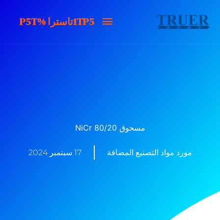
خطى
1TP5تاسترا
1TP5تاسترا %P5T
لى
لمحتوى
%P5T
مسحوق NiCr 80/20
مورد مواد التصنيع المضافة
17 سبتمبر 2024