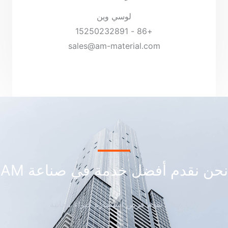
لوسي وين
+86 - 15250232891
sales@am-material.com
نحن نقدم أفضل خدمة في صناعة AM
نحن نقدم فرص استشارة خبراء مجانية