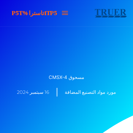
خطى
1TP5تاسترا
1TP5تاسترا %P5T
لى
لمحتوى
%P5T
مسحوق CMSX-4
مورد مواد التصنيع المضافة
16 سبتمبر 2024