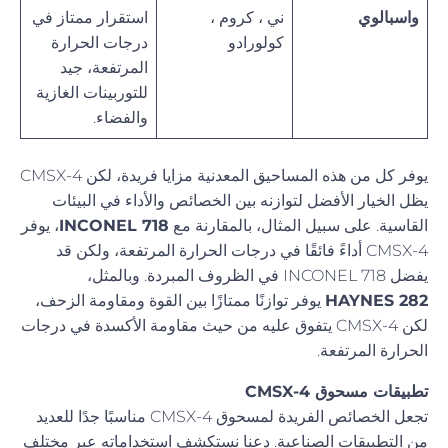
واسبالوي
ني ، كروم ،
استقرار ممتاز في
كولورادو
درجات الحرارة
المرتفعة، جيد
للتوربينات الغازية
والفضاء.
يوفر كل من هذه المساحيق المعدنية مزايا فريدة، لكن CMSX-4
يظل الخيار الأفضل لتوازنه بين الخصائص والأداء في البيئات
القاسية. على سبيل المثال، بالمقارنة مع
INCONEL 718
، يوفر
CMSX-4 أداءً فائقًا في درجات الحرارة المرتفعة، ولكن قد
يفضل INCONEL 718 في الظروف المبردة. وبالمثل،
HAYNES 282
يوفر توازنًا ممتازًا بين القوة ومقاومة الزحف،
لكن CMSX-4 يتفوق عليه من حيث مقاومة الأكسدة في درجات
الحرارة المرتفعة.
تطبيقات مسحوق CMSX-4
تجعل الخصائص الفريدة لمسحوق CMSX-4 مناسبًا جدًا للعديد
من التطبيقات الصناعية. دعنا نستكشف استخداماته عبر مختلف