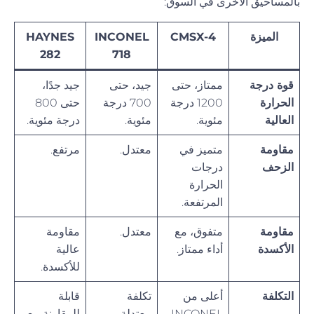
بالمساحيق الأخرى في السوق:
الميزة
CMSX-4
INCONEL
HAYNES
282
718
قوة درجة
ممتاز، حتى
جيد، حتى
جيد جدًا،
الحرارة
1200 درجة
700 درجة
حتى 800
العالية
مئوية.
مئوية.
درجة مئوية.
مقاومة
متميز في
معتدل.
مرتفع.
الزحف
درجات
الحرارة
المرتفعة.
مقاومة
متفوق، مع
معتدل.
مقاومة
الأكسدة
أداء ممتاز.
عالية
للأكسدة.
التكلفة
أعلى من
تكلفة
قابلة
INCONEL
معتدلة.
للمقارنة مع