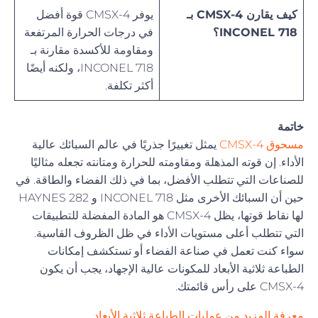
كيف يقارن CMSX-4 بـ
يوفر CMSX-4 قوة أفضل
INCONEL 718؟
في درجات الحرارة المرتفعة
ومقاومة للأكسدة مقارنة بـ
INCONEL 718، ولكنه أيضًا
أكثر تكلفة.
خاتمة
مسحوق CMSX-4
يمثل تغييرًا جذريًا في عالم السبائك عالية
الأداء. إن قوته المذهلة ومقاومته للحرارة ومتانته تجعله مثاليًا
للصناعات التي تتطلب الأفضل، بما في ذلك الفضاء والطاقة. في
حين أن السبائك الأخرى مثل INCONEL 718 و HAYNES 282
لها نقاط قوتها، يظل CMSX-4 هو المادة المفضلة للتطبيقات
التي تتطلب أعلى مستويات الأداء في ظل الظروف القاسية.
سواء كنت تعمل في صناعة الفضاء أو تستكشف إمكانات
الطباعة ثلاثية الأبعاد للمكونات عالية الإجهاد، يجب أن يكون
CMSX-4 على رأس قائمتك.
معرفة المزيد من عمليات الطباعة ثلاثية الأبعاد