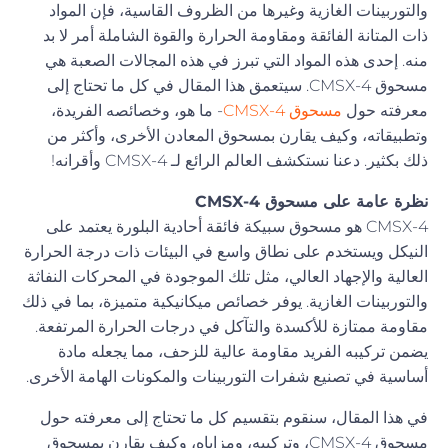
والتوربينات الغازية وغيرها من الظروف القاسية، فإن المواد
ذات المتانة الفائقة ومقاومة الحرارة والقوة الشاملة أمر لا بد
منه. إحدى هذه المواد التي تبرز في هذه المجالات الصعبة هي
مسحوق CMSX-4. سيتعمق هذا المقال في كل ما تحتاج إلى
معرفته حول
مسحوق CMSX-4
- ما هو، وخصائصه الفريدة،
وتطبيقاته، وكيف يقارن بمسحوق المعادن الأخرى، وأكثر من
ذلك بكثير. دعنا نستكشف العالم الرائع لـ CMSX-4 وأقرانه!
نظرة عامة على مسحوق CMSX-4
CMSX-4 هو مسحوق سبيكة فائقة أحادية البلورة يعتمد على
النيكل ويستخدم على نطاق واسع في البيئات ذات درجة الحرارة
العالية والإجهاد العالي، مثل تلك الموجودة في المحركات النفاثة
والتوربينات الغازية. يوفر خصائص ميكانيكية متميزة، بما في ذلك
مقاومة ممتازة للأكسدة والتآكل في درجات الحرارة المرتفعة.
يضمن تركيبه الفريد مقاومة عالية للزحف، مما يجعله مادة
أساسية في تصنيع شفرات التوربينات والمكونات الهامة الأخرى.
في هذا المقال، سنقوم بتقسيم كل ما تحتاج إلى معرفته حول
مسحوق CMSX-4، وتركيبه، ومزاياه، وكيف يقارن بمسحوق