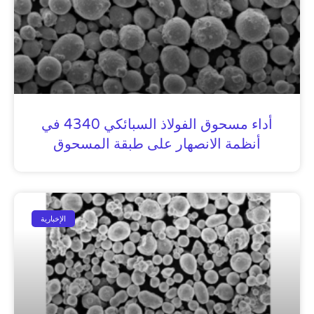
أداء مسحوق الفولاذ السبائكي 4340 في
أنظمة الانصهار على طبقة المسحوق
الإخبارية