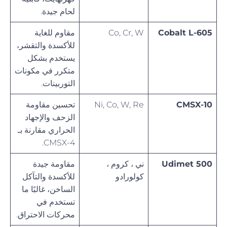
لحام جيدة.
Cobalt L-605
Co, Cr, W
مقاوم للغاية
للأكسدة والتقشر،
يستخدم بشكل
متكرر في مكونات
التوربينات.
CMSX-10
Ni, Co, W, Re
تحسين مقاومة
الزحف والإجهاد
الحراري مقارنة بـ
CMSX-4.
Udimet 500
ني ، كروم ،
مقاومة جيدة
كولورادو
للأكسدة والتآكل
الساخن، غالبًا ما
تستخدم في
محركات الاحتراق.