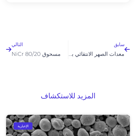
السابق
التالي
سابق
التالي
معدات الصهر الانتقائي بالحزمة الإلكترونية
مسحوق NiCr 80/20
المزيد للاستكشاف
الإخبارية