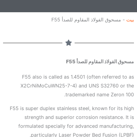
ة
ر
و
بيت
-
مسحوق الفولاذ المقاوم للصدأ F55
ن
ي
مسحوق الفولاذ المقاوم للصدأ F55
F55 also is called as 1.4501 (often referred to as
X2CrNiMoCuWN25-7-4) and UNS S32760 or the
trademarked name Zeron 100.
F55 is super duplex stainless steel, known for its high
strength and superior corrosion resistance. It is
formulated specially for advanced manufacturing,
particularly Laser Powder Bed Fusion (LPBF).