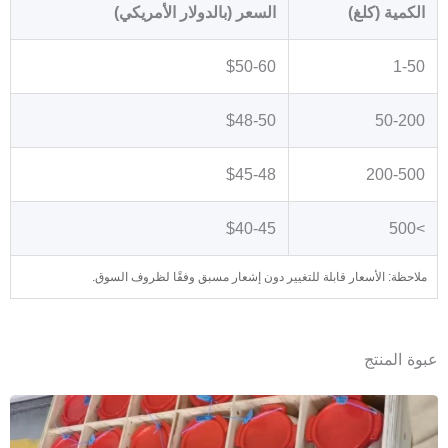
الكمية (كلغ)
السعر (بالدولار الأمريكي)
$50-60
1-50
$48-50
50-200
$45-48
200-500
$40-45
>500
ملاحظة: الأسعار قابلة للتغيير دون إشعار مسبق وفقًا لظروف السوق.
عبوة المنتج