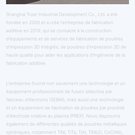
Shanghai Truer Industrial Development Co., Ltd. a été
fondée en 2009 et a créé l'entreprise de fabrication
additive en 2019, qui se consacre à la construction
d'équipements et de services de fabrication de poudres
d'impression 3D intégrés, de poudres d'impression 3D de
haute qualité pour aider les applications d'ingénierie de la
fabrication additive.
L'entreprise fournit non seulement une technologie et un
équipement professionnels de fusion sélective par
faisceau d'électrons (SEBM), mais aussi une technologie
et un équipement de fabrication de poudres par procédé
d'électrode rotative au plasma (PREP). Nous disposons
également de différentes qualités de poudres métalliques
sphériques, notamment TiNi, TiTa, TiAl, TiNbZr, CoCrMo,