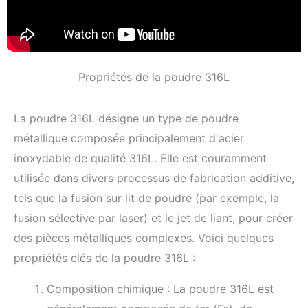
Propriétés de la poudre 316L
La poudre 316L désigne un type de poudre
métallique composée principalement d'acier
inoxydable de qualité 316L. Elle est couramment
utilisée dans divers processus de fabrication additive,
tels que la fusion sur lit de poudre (par exemple, la
fusion sélective par laser) et le jet de liant, pour créer
des pièces métalliques complexes. Voici quelques
propriétés clés de la poudre 316L :
Composition chimique : La poudre 316L est