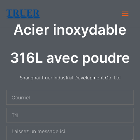
Skip
Men
to
content
Acier inoxydable
Prin
316L avec poudre
Shanghai Truer Industrial Development Co. Ltd
C
o
T
u
é
r
M
l
r
e
i