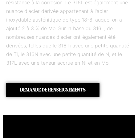
résistance à la corrosion. Le 316L est également une
nuance d'acier dérivée appartenant à l'acier
inoxydable austénitique de type 18-8, auquel on a
ajouté 2 à 3 % de Mo. Sur la base du 316L, de
nombreuses nuances d'acier ont également été
dérivées, telles que le 316Ti avec une petite quantité
de Ti, le 316N avec une petite quantité de N, et le
317L avec une teneur accrue en Ni et en Mo.
DEMANDE DE RENSEIGNEMENTS