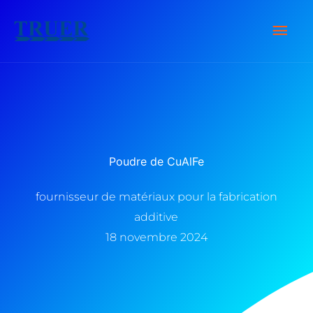
Skip
Men
to
content
Prin
Poudre de CuAlFe
fournisseur de matériaux pour la fabrication
additive
18 novembre 2024