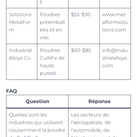
s.
Solutions
Poudres
$55-$90
www.met
MetalFor
préemball
alformsolu
m
ées et en
tions.com
vrac.
Industrial
Poudres
$60-$85
info@indu
Alloys Co.
CuAlFe de
strialalloys.
haute
com
pureté.
FAQ
Question
Réponse
Quelles sont les
Les secteurs de
industries qui utilisent
l'aérospatiale, de
couramment la poudre
l'automobile, de