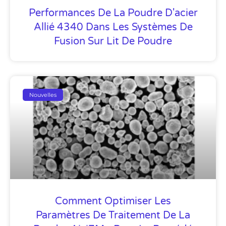
Performances De La Poudre D'acier
Allié 4340 Dans Les Systèmes De
Fusion Sur Lit De Poudre
Nouvelles
Comment Optimiser Les
Paramètres De Traitement De La