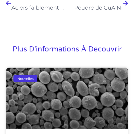
Aciers faiblement alliés Poudre
Poudre de CuAlNi
Plus D'informations À Découvrir
Nouvelles