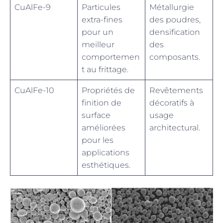
CuAlFe-9
Particules
Métallurgie
extra-fines
des poudres,
pour un
densification
meilleur
des
comportemen
composants.
t au frittage.
CuAlFe-10
Propriétés de
Revêtements
finition de
décoratifs à
surface
usage
améliorées
architectural.
pour les
applications
esthétiques.