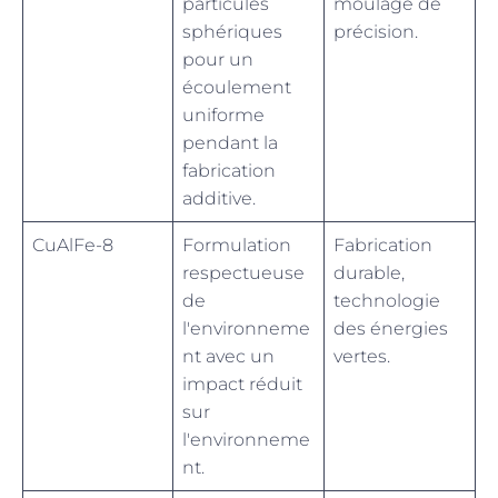
particules
moulage de
sphériques
précision.
pour un
écoulement
uniforme
pendant la
fabrication
additive.
CuAlFe-8
Formulation
Fabrication
respectueuse
durable,
de
technologie
l'environneme
des énergies
nt avec un
vertes.
impact réduit
sur
l'environneme
nt.