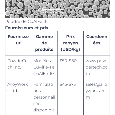
Poudre de CuAlFe 16
Fournisseurs et prix
Fournisse
Gamme
Prix
Coordonn
ur
de
moyen
ées
produits
(USD/kg)
PowderTe
Modèles
$50-$80
www.pow
ch Inc.
CuAlFe-1 à
dertech.co
CuAlFe-10.
m
AlloyWork
Formulati
$45-$75
sales@allo
s Ltd.
ons
yworks.co
personnali
m
sées
disponible