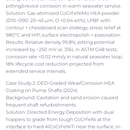
pitting/crevice corrosion in warm seawater service.
Solution: Gas-atomized CoCrFeNiMo HEA powder
(D10–D90: 20–45 µm, O <0.04 wt%); LPBF with
contour + chessboard scan strategy; stress relief at
980°C and HIP; surface electropolish + passivation.
Results: Relative density 99.8%; pitting potential
increased by ~250 mV vs. 316L in ASTM G48 tests;
corrosion rate <0.02 mm/y in natural seawater loop;
18% lifecycle cost reduction projected from
extended service intervals.
Case Study 2: DED-Graded Wear/Corrosion HEA
Coating on Pump Shafts (2024)
Background: Cavitation and sand erosion caused
frequent shaft refurbishments.
Solution: Directed Energy Deposition with dual
hoppers to grade from tough CoCrFeNi at the
interface to hard AlCoCrFeNiTi near the surface; in-