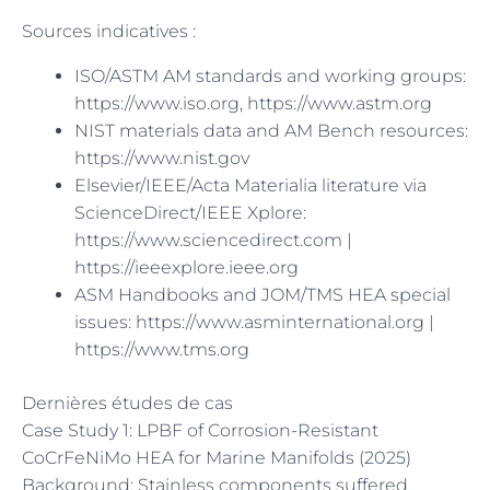
Sources indicatives :
ISO/ASTM AM standards and working groups:
https://www.iso.org, https://www.astm.org
NIST materials data and AM Bench resources:
https://www.nist.gov
Elsevier/IEEE/Acta Materialia literature via
ScienceDirect/IEEE Xplore:
https://www.sciencedirect.com |
https://ieeexplore.ieee.org
ASM Handbooks and JOM/TMS HEA special
issues: https://www.asminternational.org |
https://www.tms.org
Dernières études de cas
Case Study 1: LPBF of Corrosion-Resistant
CoCrFeNiMo HEA for Marine Manifolds (2025)
Background: Stainless components suffered