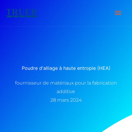
Skip
Men
to
content
Prin
Poudre d'alliage à haute entropie (HEA)
fournisseur de matériaux pour la fabrication
additive
28 mars 2024