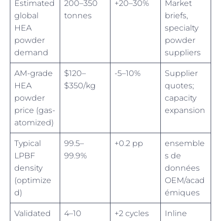
Estimated
200–350
+20–30%
Market
global
tonnes
briefs,
HEA
specialty
powder
powder
demand
suppliers
AM-grade
$120–
-5–10%
Supplier
HEA
$350/kg
quotes;
powder
capacity
price (gas-
expansion
atomized)
Typical
99.5–
+0.2 pp
ensemble
LPBF
99.9%
s de
density
données
(optimize
OEM/acad
d)
émiques
Validated
4–10
+2 cycles
Inline