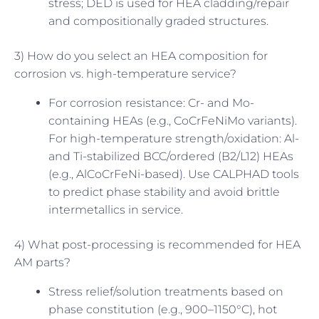
stress; DED is used for HEA cladding/repair
and compositionally graded structures.
3) How do you select an HEA composition for
corrosion vs. high-temperature service?
For corrosion resistance: Cr- and Mo-
containing HEAs (e.g., CoCrFeNiMo variants).
For high-temperature strength/oxidation: Al-
and Ti-stabilized BCC/ordered (B2/L12) HEAs
(e.g., AlCoCrFeNi-based). Use CALPHAD tools
to predict phase stability and avoid brittle
intermetallics in service.
4) What post-processing is recommended for HEA
AM parts?
Stress relief/solution treatments based on
phase constitution (e.g., 900–1150°C), hot