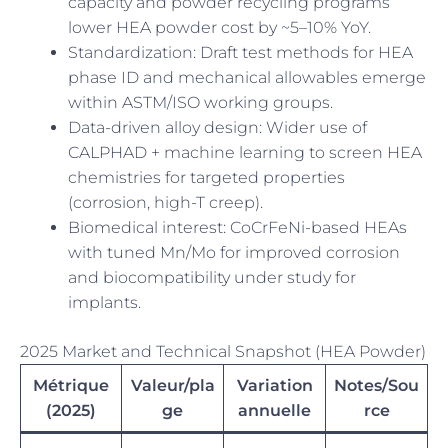
capacity and powder recycling programs
lower HEA powder cost by ~5–10% YoY.
Standardization: Draft test methods for HEA
phase ID and mechanical allowables emerge
within ASTM/ISO working groups.
Data-driven alloy design: Wider use of
CALPHAD + machine learning to screen HEA
chemistries for targeted properties
(corrosion, high-T creep).
Biomedical interest: CoCrFeNi-based HEAs
with tuned Mn/Mo for improved corrosion
and biocompatibility under study for
implants.
2025 Market and Technical Snapshot (HEA Powder)
Métrique
Valeur/pla
Variation
Notes/Sou
(2025)
ge
annuelle
rce