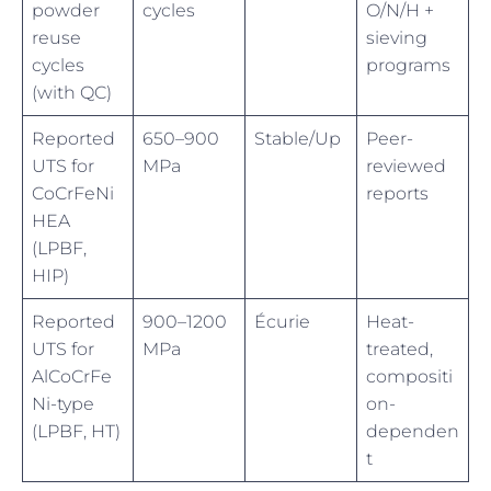
powder
cycles
O/N/H +
reuse
sieving
cycles
programs
(with QC)
Reported
650–900
Stable/Up
Peer-
UTS for
MPa
reviewed
CoCrFeNi
reports
HEA
(LPBF,
HIP)
Reported
900–1200
Écurie
Heat-
UTS for
MPa
treated,
AlCoCrFe
compositi
Ni-type
on-
(LPBF, HT)
dependen
t