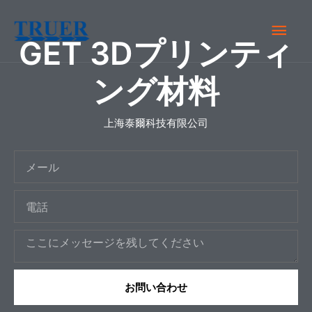
内
メ
容
GET 3Dプリンティ
を
イ
ス
ング材料
キ
ン
ッ
上海泰爾科技有限公司
メ
プ
メ
ニ
ー
ュ
電
ル
話
ー
メ
ッ
セ
お問い合わせ
ー