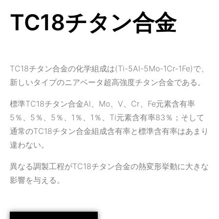
TC18チタン合金
TC18チタン合金の化学組成は(Ti-5Al-5Mo-1Cr-1Fe)で、
新しいタイプのニアベータ超高強度チタン合金である。
標準TC18チタン合金Al、Mo、V、Cr、Fe元素含有率
5％、5％、5％、1％、1％、Ti元素含有率83％；そして
通常のTC18チタン合金組成含有率と標準含有率はあまり
違わない。
異なる調製工程がTC18チタン合金の熱変形挙動に大きな
影響を与える。