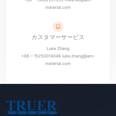
material.com
カスタマーサービス
Luke Zhang
+86 – 15250014048
luke.zhang@am-
material.com