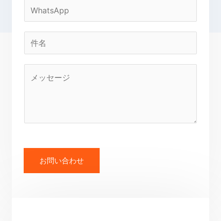
ル
W
*
h
a
電
t
話
s
*
コ
a
メ
p
ン
p
ト
*
ま
た
は
お問い合わせ
メ
ッ
セ
ー