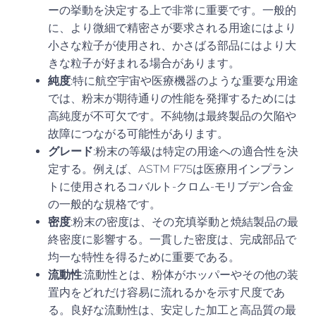
ーの挙動を決定する上で非常に重要です。一般的
に、より微細で精密さが要求される用途にはより
小さな粒子が使用され、かさばる部品にはより大
きな粒子が好まれる場合があります。
純度
:特に航空宇宙や医療機器のような重要な用途
では、粉末が期待通りの性能を発揮するためには
高純度が不可欠です。不純物は最終製品の欠陥や
故障につながる可能性があります。
グレード
:粉末の等級は特定の用途への適合性を決
定する。例えば、ASTM F75は医療用インプラン
トに使用されるコバルト-クロム-モリブデン合金
の一般的な規格です。
密度
:粉末の密度は、その充填挙動と焼結製品の最
終密度に影響する。一貫した密度は、完成部品で
均一な特性を得るために重要である。
流動性
:流動性とは、粉体がホッパーやその他の装
置内をどれだけ容易に流れるかを示す尺度であ
る。良好な流動性は、安定した加工と高品質の最