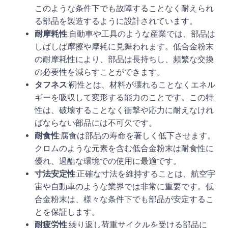
このような条件下でも故障することなく耐えられ
る部品を製造するように設計されています。
耐摩耗性
:自動車や工具のような産業では、部品は
しばしば摩擦や摩耗に見舞われます。低合金粉末
の耐摩耗性により、部品は長持ちし、頻繁な交換
の必要性を減らすことができます。
タフネス
:靭性とは、材料が壊れることなくエネル
ギーを吸収して変形する能力のことです。この特
性は、破壊することなく衝撃や応力に耐えなけれ
ばならない部品には不可欠です。
耐食性
:腐食は部品の寿命を著しく低下させます。
クロムのような元素を含む低合金粉末は耐食性に
優れ、過酷な環境での使用に最適です。
寸法安定性
:正確な寸法を維持することは、航空宇
宙や自動車のような業界では非常に重要です。低
合金粉末は、様々な条件下でも部品が安定するこ
とを保証します。
耐疲労性
:繰り返し荷重サイクルを受ける部品に