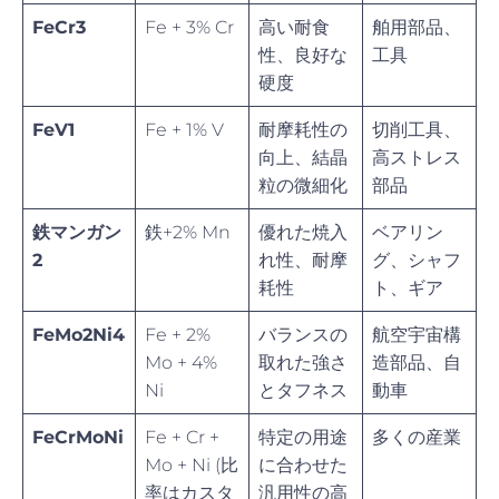
FeCr3
Fe + 3% Cr
高い耐食
舶用部品、
性、良好な
工具
硬度
FeV1
Fe + 1% V
耐摩耗性の
切削工具、
向上、結晶
高ストレス
粒の微細化
部品
鉄マンガン
鉄+2% Mn
優れた焼入
ベアリン
2
れ性、耐摩
グ、シャフ
耗性
ト、ギア
FeMo2Ni4
Fe + 2%
バランスの
航空宇宙構
Mo + 4%
取れた強さ
造部品、自
Ni
とタフネス
動車
FeCrMoNi
Fe + Cr +
特定の用途
多くの産業
Mo + Ni (比
に合わせた
率はカスタ
汎用性の高