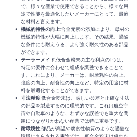
で、様々な産業で使用できることから、様々な用
途で性能を最適化したいメーカーにとって、最適
な材料と言えます。
機械的特性の向上
:合金元素の添加により、母材の
機械的特性が大幅に向上します。その結果、過酷
な条件にも耐えうる、より強く耐久性のある部品
ができます。
テーラーメイド
:低合金粉末の主な利点の1つは、
特定の要件に合わせて組成を調整できることで
す。これにより、メーカーは、耐摩耗性の向上、
強度の向上、耐食性の向上など、特定の用途に材
料を最適化することができます。
寸法精度
:低合金粉末は、厳しい公差と正確な寸法
の部品を製造するのに理想的です。これは航空宇
宙や自動車のような、わずかな誤差でも重大な問
題につながりかねない産業では特に重要です。
耐環境性
:部品が高温や腐食性物質のような過酷な
環境にさらされる用途では、低合金粉末は優れた