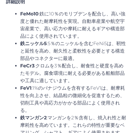
詳細説明
FeMo10
:鉄に10％のモリブデンを配合し、高い強
度と優れた耐摩耗性を実現。自動車産業や航空宇
宙産業で、高い応力や摩耗に耐えるギアや構造部
品によく使用されています。
鉄ニッケル5
:5％のニッケルを含むFeNi5は、靭性
と延性を高め、耐久性と柔軟性を必要とする構造
部品やコネクターに最適。
FeCr3
:クロムを3％配合し、耐食性と硬度を高め
たモデル。腐食環境に耐える必要がある船舶部品
や工具に適しています。
FeV1
:1%のバナジウムを含有するFeV1は、耐摩耗
性を向上させ、結晶粒の微細化を促進するため、
切削工具や高応力がかかる部品によく使用され
る。
鉄マンガン2
:マンガンを2％含有し、焼入れ性と耐
摩耗性を高めています。これらの特性が重要なベ
アリング、シャフト、ギアによく使用されます。