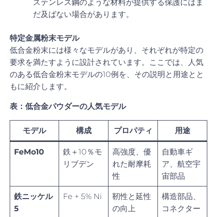
ステンレス鋼のような材料が提供する保護にはま
だ及ばない場合があります。
特定金属粉末モデル
低合金粉末には様々なモデルがあり、それぞれが特定の
要求を満たすように設計されています。ここでは、人気
のある低合金粉末モデルの10例を、その説明と用途とと
もに紹介します。
表：低合金パウダーの人気モデル
モデル
構成
プロパティ
用途
FeMo10
鉄＋10％モ
高強度、優
自動車ギ
リブデン
れた耐摩耗
ア、航空宇
性
宙部品
鉄ニッケル
Fe + 5% Ni
靭性と延性
構造部品、
5
の向上
コネクター