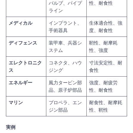
バルブ、パイプ
性、耐食性
ライン
メディカル
インプラント、
生体適合性、強
手術器具
度、耐食性
ディフェンス
装甲車、兵器シ
靭性、耐摩耗
ステム
性、強度
エレクトロニク
コネクタ、ハウ
寸法安定性、耐
ス
ジング
食性
エネルギー
風力タービン部
強度、耐疲労
品、原子炉部品
性、耐食性
マリン
プロペラ、エン
耐食性、耐摩耗
ジン部品
性、靭性
実例