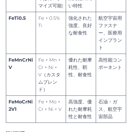
マイズ可能)
い特性
FeTi0.5
Fe + 0.5%
強化された
航空宇宙用
Ti
強度、良好
ファスナ
な耐食性
ー、医療用
インプラン
ト
FeMnCrNi
Fe + Mn +
優れた耐摩
高性能コン
V
Cr + Ni +
耗性、靭
ポーネント
V（カスタ
性、耐食性
ムブレン
ド）
FeMoCrNi
Fe + Mo +
高強度、優
石油・ガ
2V1
Cr + Ni + V
れた耐摩耗
ス、航空宇
性と耐食性
宙部品