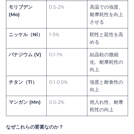
モリブデン
0.5-2%
高温での強度、
(Mo)
耐摩耗性を向上
させる
ニッケル（Ni）
1-5%
靭性と延性を高
める
バナジウム (V)
0.1-1%
結晶粒の微細
化、耐摩耗性の
向上
チタン（Ti）
0.1-0.5%
強度と耐食性の
向上
マンガン (Mn)
0.5-2%
焼入れ性、耐摩
耗性の向上
なぜこれらの要素なのか？