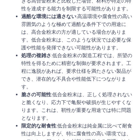
きる高合金粉末と比較した場合、材料が特定の特
性を達成する能力を制限する可能性があります。
過酷な環境には適さない
:高温環境や腐食性の高い
雰囲気のような極めて過酷な条件下での用途に
は、高合金粉末の方が適している場合がありま
す。低合金粉末は、このような状況では必要な保
護や性能を発揮できない可能性があります。
処理の複雑さ
:低合金粉末の製造工程では、所望の
特性を得るために精密な制御が要求されます。工
程に逸脱があれば、要求仕様を満たさない製品が
でき、潜在的な不具合や性能低下につながりま
す。
脆さの可能性
:低合金粉末は、正しく処理されない
と脆くなり、応力下で亀裂や破損が生じやすくな
ります。これは、靭性が重要な用途では特に問題
となります。
限定的な耐食性
:低合金粉末は純金属に比べて耐食
性は向上しますが、特に腐食性の高い環境では、