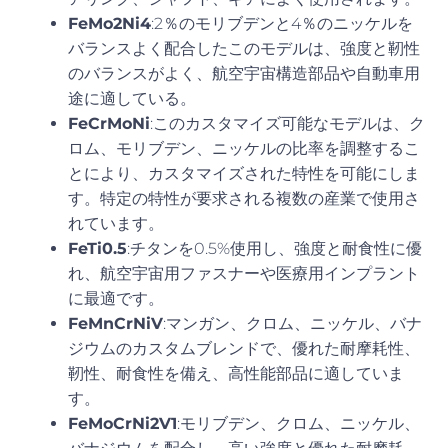
FeMo2Ni4
:2％のモリブデンと4％のニッケルを
バランスよく配合したこのモデルは、強度と靭性
のバランスがよく、航空宇宙構造部品や自動車用
途に適している。
FeCrMoNi
:このカスタマイズ可能なモデルは、ク
ロム、モリブデン、ニッケルの比率を調整するこ
とにより、カスタマイズされた特性を可能にしま
す。特定の特性が要求される複数の産業で使用さ
れています。
FeTi0.5
:チタンを0.5%使用し、強度と耐食性に優
れ、航空宇宙用ファスナーや医療用インプラント
に最適です。
FeMnCrNiV
:マンガン、クロム、ニッケル、バナ
ジウムのカスタムブレンドで、優れた耐摩耗性、
靭性、耐食性を備え、高性能部品に適していま
す。
FeMoCrNi2V1
:モリブデン、クロム、ニッケル、