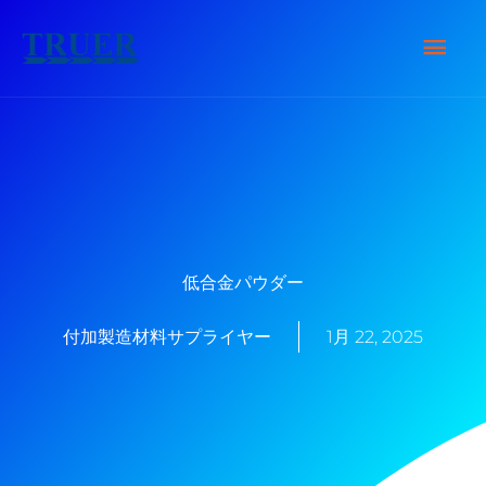
内
メ
容
を
イ
ス
キ
ン
ッ
メ
プ
ニ
低合金パウダー
ュ
付加製造材料サプライヤー
1月 22, 2025
ー