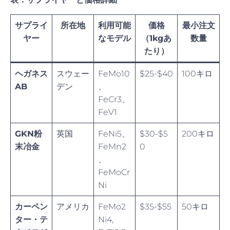
サプライ
所在地
利用可能
価格
最小注文
ヤー
なモデル
（1kgあ
数量
たり）
ヘガネス
スウェー
FeMo10
$25-$40
100キロ
AB
デン
、
FeCr3、
FeV1
GKN粉
英国
FeNi5、
$30-$5
200キロ
末冶金
FeMn2
0
、
FeMoCr
Ni
カーペン
アメリカ
FeMo2
$35-$55
50キロ
ター・テ
Ni4,