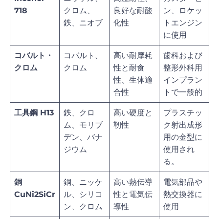
718
クロム、
良好な耐酸
ン、ロケッ
鉄、ニオブ
化性
トエンジン
に使用
コバルト・
コバルト、
高い耐摩耗
歯科および
クロム
クロム
性と耐食
整形外科用
性、生体適
インプラン
合性
トで一般的
工具鋼 H13
鉄、クロ
高い硬度と
プラスチッ
ム、モリブ
靭性
ク射出成形
デン、バナ
用の金型に
ジウム
使用され
る。
銅
銅、ニッケ
高い熱伝導
電気部品や
CuNi2SiCr
ル、シリコ
性と電気伝
熱交換器に
ン、クロム
導性
使用