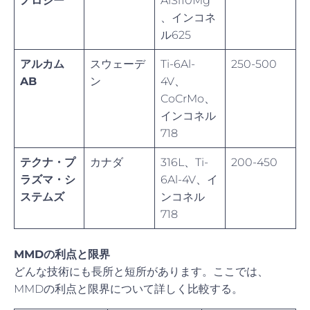
ノロジー
AlSi10Mg
、インコネ
ル625
アルカム
スウェーデ
Ti-6Al-
250-500
AB
ン
4V、
CoCrMo、
インコネル
718
テクナ・プ
カナダ
316L、Ti-
200-450
ラズマ・シ
6Al-4V、イ
ステムズ
ンコネル
718
MMDの利点と限界
どんな技術にも長所と短所があります。ここでは、
MMDの利点と限界について詳しく比較する。