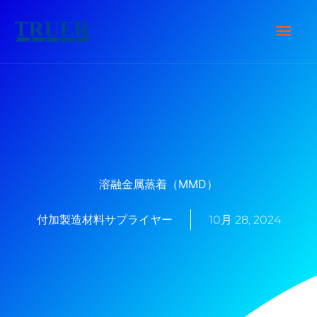
内
メ
容
を
イ
ス
キ
ン
ッ
メ
プ
ニ
溶融金属蒸着（MMD）
ュ
付加製造材料サプライヤー
10月 28, 2024
ー