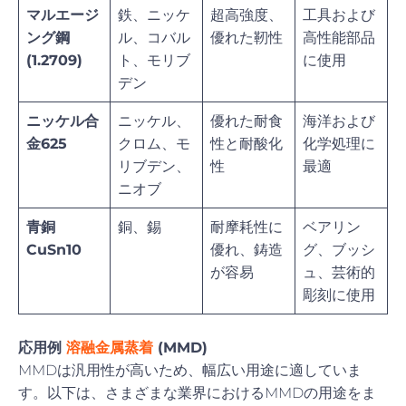
マルエージ
鉄、ニッケ
超高強度、
工具および
ング鋼
ル、コバル
優れた靭性
高性能部品
(1.2709)
ト、モリブ
に使用
デン
ニッケル合
ニッケル、
優れた耐食
海洋および
金625
クロム、モ
性と耐酸化
化学処理に
リブデン、
性
最適
ニオブ
青銅
銅、錫
耐摩耗性に
ベアリン
CuSn10
優れ、鋳造
グ、ブッシ
が容易
ュ、芸術的
彫刻に使用
応用例
溶融金属蒸着
(MMD)
MMDは汎用性が高いため、幅広い用途に適していま
す。以下は、さまざまな業界におけるMMDの用途をま