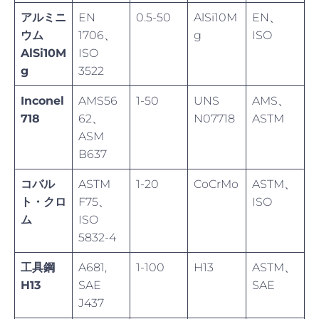
アルミニ
EN
0.5-50
AlSi10M
EN、
ウム
1706、
g
ISO
AlSi10M
ISO
g
3522
Inconel
AMS56
1-50
UNS
AMS、
718
62、
N07718
ASTM
ASM
B637
コバル
ASTM
1-20
CoCrMo
ASTM、
ト・クロ
F75、
ISO
ム
ISO
5832-4
工具鋼
A681,
1-100
H13
ASTM、
H13
SAE
SAE
J437