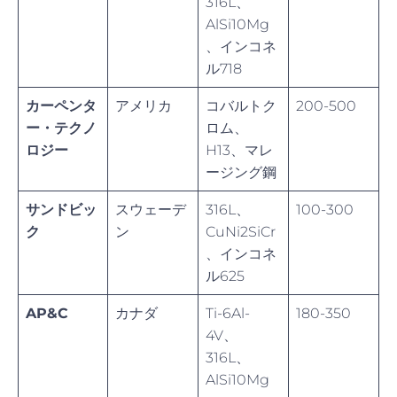
316L、
AlSi10Mg
、インコネ
ル718
カーペンタ
アメリカ
コバルトク
200-500
ー・テクノ
ロム、
ロジー
H13、マレ
ージング鋼
サンドビッ
スウェーデ
316L、
100-300
ク
ン
CuNi2SiCr
、インコネ
ル625
AP&C
カナダ
Ti-6Al-
180-350
4V、
316L、
AlSi10Mg