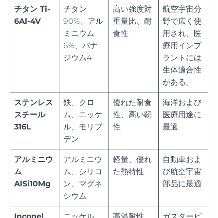
チタン Ti-
チタン
高い強度対
航空宇宙分
6Al-4V
90%、アル
重量比、耐
野で広く使
ミニウム
食性
用され、医
6%、バナ
療用インプ
ジウム4
ラントには
生体適合性
がある。
ステンレス
鉄、クロ
優れた耐食
海洋および
スチール
ム、ニッケ
性、高い靭
医療用途に
316L
ル、モリブ
性
最適
デン
アルミニウ
アルミニウ
軽量、優れ
自動車およ
ム
ム、シリコ
た熱特性
び航空宇宙
AlSi10Mg
ン、マグネ
部品に最適
シウム
Inconel
ニッケル、
高温耐性、
ガスタービ