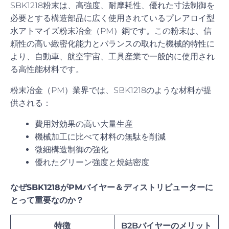
SBK1218粉末は、高強度、耐摩耗性、優れた寸法制御を
必要とする構造部品に広く使用されているプレアロイ型
水アトマイズ粉末冶金（PM）鋼です。この粉末は、信
頼性の高い緻密化能力とバランスの取れた機械的特性に
より、自動車、航空宇宙、工具産業で一般的に使用され
る高性能材料です。
粉末冶金（PM）業界では、SBK1218のような材料が提
供される：
費用対効果の高い大量生産
機械加工に比べて材料の無駄を削減
微細構造制御の強化
優れたグリーン強度と焼結密度
なぜSBK1218がPMバイヤー＆ディストリビューターに
とって重要なのか？
特徴
B2Bバイヤーのメリット