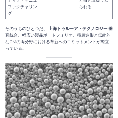
ティブ・マニュ
と研究支援で知
ファクチャリン
られる
グ
そのうちのひとつだ、
上海トゥルーア・テクノロジー
垂
直統合、幅広い製品ポートフォリオ、積層造形と伝統的
なPMの両分野における革新へのコミットメントが際立
っている。