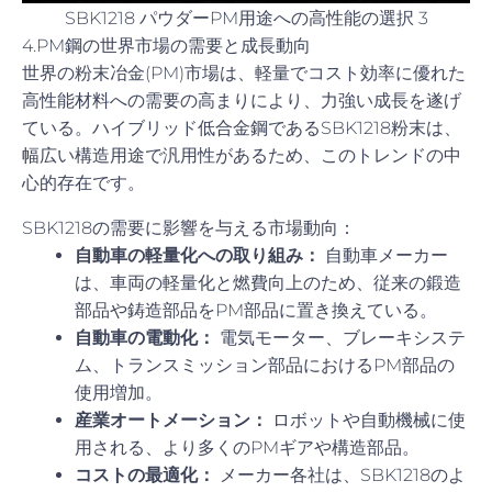
SBK1218 パウダーPM用途への高性能の選択 3
4.PM鋼の世界市場の需要と成長動向
世界の粉末冶金(PM)市場は、軽量でコスト効率に優れた
高性能材料への需要の高まりにより、力強い成長を遂げ
ている。ハイブリッド低合金鋼であるSBK1218粉末は、
幅広い構造用途で汎用性があるため、このトレンドの中
心的存在です。
SBK1218の需要に影響を与える市場動向：
自動車の軽量化への取り組み：
自動車メーカー
は、車両の軽量化と燃費向上のため、従来の鍛造
部品や鋳造部品をPM部品に置き換えている。
自動車の電動化：
電気モーター、ブレーキシステ
ム、トランスミッション部品におけるPM部品の
使用増加。
産業オートメーション：
ロボットや自動機械に使
用される、より多くのPMギアや構造部品。
コストの最適化：
メーカー各社は、SBK1218のよ