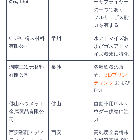
Co., Ltd
ーサプライヤー
の一つであり、
フルサービス能
力を有する
CNPC 粉末材料
常州
水アトマイズお
有限公司
よびガスアトマ
イズ粉末に特化
湖南三次元材料
長沙
各種鉄粉の販
有限公司
売。
3Dプリン
ティング
および
PM
佛山パウメット
佛山
自動車用PMパ
金属製品有限公
ウダー供給に注
司
力
西安彩龍アディ
西安
高純度金属粉末