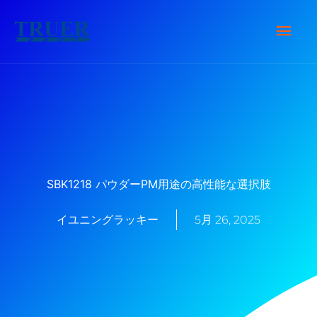
内
メ
容
を
イ
ス
キ
ン
ッ
メ
プ
ニ
SBK1218 パウダーPM用途の高性能な選択肢
ュ
イユニングラッキー
5月 26, 2025
ー