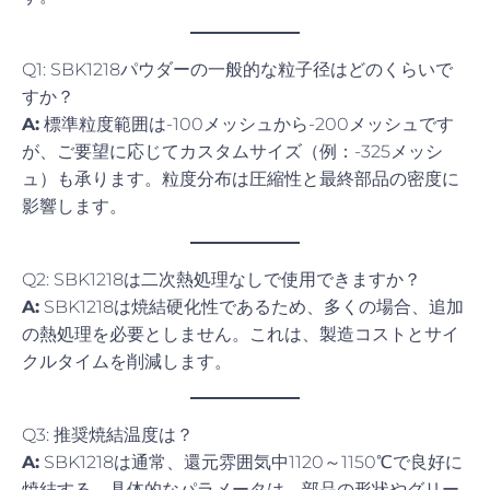
Q1: SBK1218パウダーの一般的な粒子径はどのくらいで
すか？
A:
標準粒度範囲は-100メッシュから-200メッシュです
が、ご要望に応じてカスタムサイズ（例：-325メッシ
ュ）も承ります。粒度分布は圧縮性と最終部品の密度に
影響します。
Q2: SBK1218は二次熱処理なしで使用できますか？
A:
SBK1218は焼結硬化性であるため、多くの場合、追加
の熱処理を必要としません。これは、製造コストとサイ
クルタイムを削減します。
Q3: 推奨焼結温度は？
A:
SBK1218は通常、還元雰囲気中1120～1150℃で良好に
焼結する。具体的なパラメータは、部品の形状やグリー