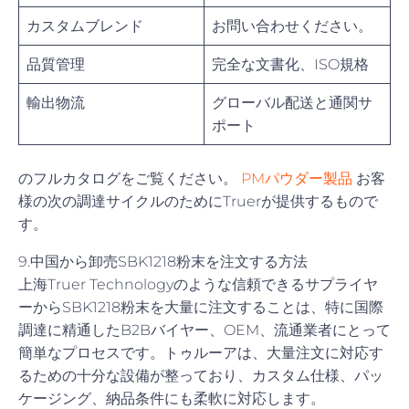
カスタムブレンド
お問い合わせください。
品質管理
完全な文書化、ISO規格
輸出物流
グローバル配送と通関サ
ポート
のフルカタログをご覧ください。
PMパウダー製品
お客
様の次の調達サイクルのためにTruerが提供するもので
す。
9.中国から卸売SBK1218粉末を注文する方法
上海Truer Technologyのような信頼できるサプライヤ
ーからSBK1218粉末を大量に注文することは、特に国際
調達に精通したB2Bバイヤー、OEM、流通業者にとって
簡単なプロセスです。トゥルーアは、大量注文に対応す
るための十分な設備が整っており、カスタム仕様、パッ
ケージング、納品条件にも柔軟に対応します。