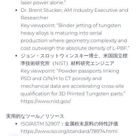
laser power alone.”
Dr. Brent Stucker, AM Industry Executive and
Researcher
Key viewpoint: “Binder jetting of tungsten
heavy alloys is maturing into serial
production where geometry complexity and
cost outweigh the absolute density of L-PBF.”
ジョン・スロットウィンスキー博士、米国国立標
準技術研究所（NIST）材料研究エンジニア
Key viewpoint: “Powder passports linking
PSD and O/N/H to CT porosity and
mechanical data are accelerating cross-site
qualification for 3D Printed Tungsten parts.”
https://www.nist.gov/
実用的なツール／リソース
ISO/ASTM 52907：金属粉末原料の特性評価
https://www.iso.org/standard/78974.html