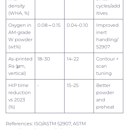
density
cycles/add
(WHA, %)
itives
Oxygen in
0.08～0.15
0.04–0.10
Improved
AM-grade
inert
W powder
handling/
(wt%)
52907
As-printed
18–30
14–22
Contour +
Ra (μm,
scan
vertical)
tuning
HIP time
-
15–25
Better
reduction
powder
vs 2023
and
(%)
preheat
References: ISO/ASTM 52907, ASTM