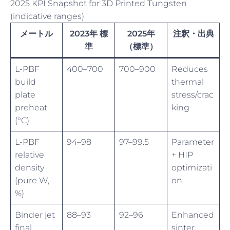
2025 KPI Snapshot for 3D Printed Tungsten
(indicative ranges)
メートル
2023年 標
2025年
注釈・出典
準
（標準）
L-PBF
400–700
700–900
Reduces
build
thermal
plate
stress/crac
preheat
king
(°C)
L-PBF
94–98
97–99.5
Parameter
relative
+ HIP
density
optimizati
(pure W,
on
%)
Binder jet
88–93
92–96
Enhanced
final
sinter