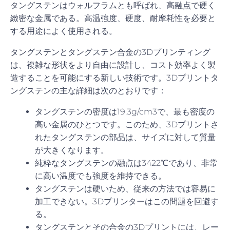
タングステンはウォルフラムとも呼ばれ、高融点で硬く
緻密な金属である。高温強度、硬度、耐摩耗性を必要と
する用途によく使用される。
タングステンとタングステン合金の3Dプリンティング
は、複雑な形状をより自由に設計し、コスト効率よく製
造することを可能にする新しい技術です。3Dプリントタ
ングステンの主な詳細は次のとおりです：
タングステンの密度は19.3g/cm3で、最も密度の
高い金属のひとつです。このため、3Dプリントさ
れたタングステンの部品は、サイズに対して質量
が大きくなります。
純粋なタングステンの融点は3422℃であり、非常
に高い温度でも強度を維持できる。
タングステンは硬いため、従来の方法では容易に
加工できない。3Dプリンターはこの問題を回避す
る。
タングステンとその合金の3Dプリントには、レー