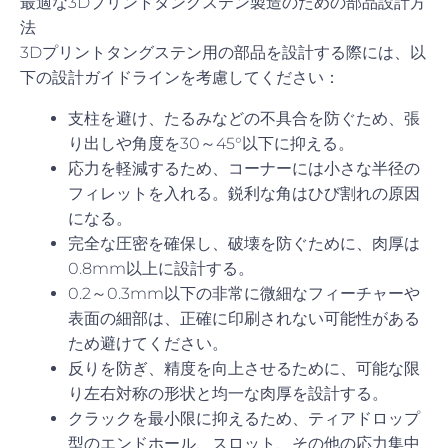
最適な3Dプリントタングステン製造のための部品設計方
法
3Dプリントタングステン用の部品を設計する際には、以
下の設計ガイドラインを考慮してください：
支柱を避け、たるみなどの不具合を防ぐため、張
り出しや角度を30～45°以下に抑える。
応力を軽減するため、コーナーには小さな半径の
フィレットを入れる。鋭利な角はひび割れの原因
になる。
完全な圧密を確保し、破壊を防ぐために、肉厚は
0.8mm以上に設計する。
0.2～0.3mm以下の非常に微細なフィーチャーや
表面の細部は、正確に印刷されない可能性がある
ため避けてください。
反りを防ぎ、精度を向上させるために、可能な限
り左右対称の形状と均一な肉厚を設計する。
クラックを最小限に抑えるため、ティアドロップ
型のエンドホール、スロット、その他の応力集中