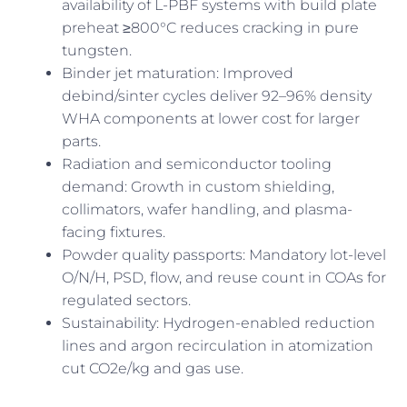
availability of L-PBF systems with build plate
preheat ≥800°C reduces cracking in pure
tungsten.
Binder jet maturation: Improved
debind/sinter cycles deliver 92–96% density
WHA components at lower cost for larger
parts.
Radiation and semiconductor tooling
demand: Growth in custom shielding,
collimators, wafer handling, and plasma-
facing fixtures.
Powder quality passports: Mandatory lot-level
O/N/H, PSD, flow, and reuse count in COAs for
regulated sectors.
Sustainability: Hydrogen-enabled reduction
lines and argon recirculation in atomization
cut CO2e/kg and gas use.