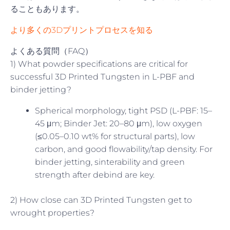
ることもあります。
より多くの3Dプリントプロセスを知る
よくある質問（FAQ）
1) What powder specifications are critical for
successful 3D Printed Tungsten in L-PBF and
binder jetting?
Spherical morphology, tight PSD (L-PBF: 15–
45 μm; Binder Jet: 20–80 μm), low oxygen
(≤0.05–0.10 wt% for structural parts), low
carbon, and good flowability/tap density. For
binder jetting, sinterability and green
strength after debind are key.
2) How close can 3D Printed Tungsten get to
wrought properties?