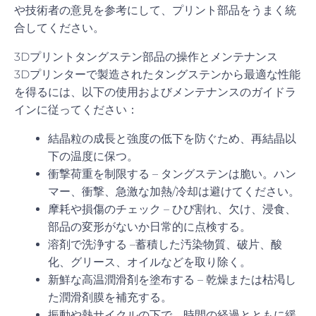
や技術者の意見を参考にして、プリント部品をうまく統
合してください。
3Dプリントタングステン部品の操作とメンテナンス
3Dプリンターで製造されたタングステンから最適な性能
を得るには、以下の使用およびメンテナンスのガイドラ
インに従ってください：
結晶粒の成長と強度の低下を防ぐため、再結晶以
下の温度に保つ。
衝撃荷重を制限する – タングステンは脆い。ハン
マー、衝撃、急激な加熱/冷却は避けてください。
摩耗や損傷のチェック – ひび割れ、欠け、浸食、
部品の変形がないか日常的に点検する。
溶剤で洗浄する –蓄積した汚染物質、破片、酸
化、グリース、オイルなどを取り除く。
新鮮な高温潤滑剤を塗布する – 乾燥または枯渇し
た潤滑剤膜を補充する。
振動や熱サイクルの下で、時間の経過とともに緩