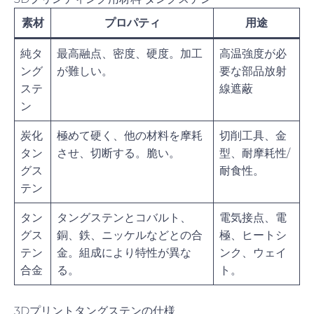
素材
プロパティ
用途
純タ
最高融点、密度、硬度。加工
高温強度が必
ング
が難しい。
要な部品放射
ステ
線遮蔽
ン
炭化
極めて硬く、他の材料を摩耗
切削工具、金
タン
させ、切断する。脆い。
型、耐摩耗性/
グス
耐食性。
テン
タン
タングステンとコバルト、
電気接点、電
グス
銅、鉄、ニッケルなどとの合
極、ヒートシ
テン
金。組成により特性が異な
ンク、ウェイ
合金
る。
ト。
3Dプリントタングステンの仕様