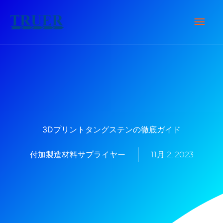
内
メ
容
を
イ
ス
キ
ン
ッ
メ
プ
ニ
3Dプリントタングステンの徹底ガイド
ュ
付加製造材料サプライヤー
11月 2, 2023
ー