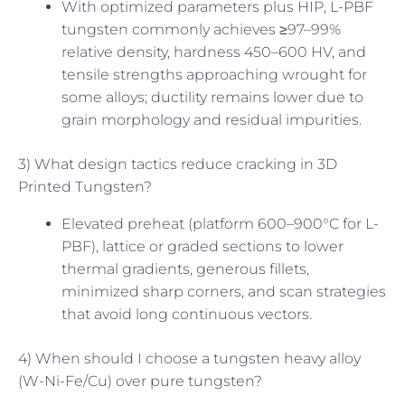
With optimized parameters plus HIP, L-PBF
tungsten commonly achieves ≥97–99%
relative density, hardness 450–600 HV, and
tensile strengths approaching wrought for
some alloys; ductility remains lower due to
grain morphology and residual impurities.
3) What design tactics reduce cracking in 3D
Printed Tungsten?
Elevated preheat (platform 600–900°C for L-
PBF), lattice or graded sections to lower
thermal gradients, generous fillets,
minimized sharp corners, and scan strategies
that avoid long continuous vectors.
4) When should I choose a tungsten heavy alloy
(W-Ni-Fe/Cu) over pure tungsten?