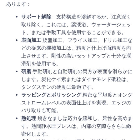
あります：
サポート解除
– 支持構造を溶解するか、注意深く
取り除く。これには、薬液浴、ウォータージェッ
ト、または手動工具を使用することができる。
表面加工
旋盤加工、フライス加工、ドリル加工な
どの従来の機械加工は、精度と仕上げ面精度を向
上させます。剛性の高いセットアップと十分な潤
滑剤を使用する。
研磨
手動研削と自動研削の両方が表面を滑らかに
します。炭化ケイ素またはダイヤモンド砥粒は、
タングステンの硬度に最適です。
ラッピングとポリッシング
精密な平坦度とオング
ストロームレベルの表面仕上げを実現。エッジの
バリ取りも可能。
熱処理
焼きなましは応力を緩和し、延性を高めま
す。熱間静水圧プレスは、内部の空隙をさらに緻
密化します。