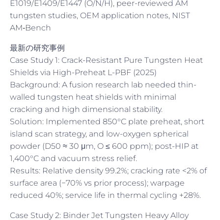
E1019/E1409/E1447 (O/N/H), peer-reviewed AM
tungsten studies, OEM application notes, NIST
AM‑Bench
最新の研究事例
Case Study 1: Crack-Resistant Pure Tungsten Heat
Shields via High-Preheat L-PBF (2025)
Background: A fusion research lab needed thin-
walled tungsten heat shields with minimal
cracking and high dimensional stability.
Solution: Implemented 850°C plate preheat, short
island scan strategy, and low-oxygen spherical
powder (D50 ≈ 30 μm, O ≤ 600 ppm); post-HIP at
1,400°C and vacuum stress relief.
Results: Relative density 99.2%; cracking rate <2% of
surface area (−70% vs prior process); warpage
reduced 40%; service life in thermal cycling +28%.
Case Study 2: Binder Jet Tungsten Heavy Alloy