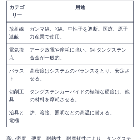
カテゴ
用途
リー
放射線
ガンマ線、X線、中性子を遮断。医療、原子
遮蔽
力産業で使用。
電気接
アーク放電や摩耗に強い。銅-タングステン
点
合金が一般的。
バラス
高密度はシステムのバランスをとり、安定さ
ト
せる。
切削工
タングステンカーバイドの極端な硬度は、他
具
の材料を摩耗させる。
治具と
炉、溶接、照明などの高温に耐える。
電極
高い密度、硬度、耐熱性、耐摩耗性により、タングステ