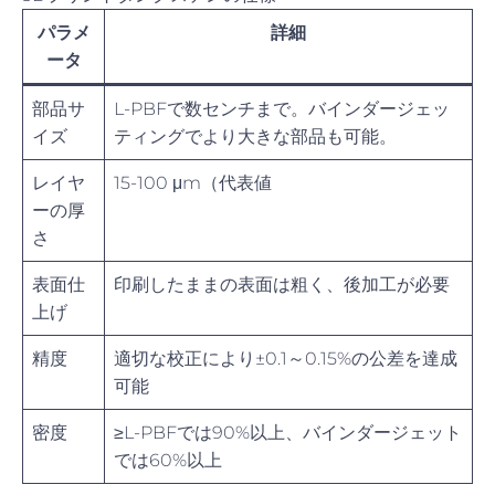
パラメ
詳細
ータ
部品サ
L-PBFで数センチまで。バインダージェッ
イズ
ティングでより大きな部品も可能。
レイヤ
15-100 μm（代表値
ーの厚
さ
表面仕
印刷したままの表面は粗く、後加工が必要
上げ
精度
適切な校正により±0.1～0.15%の公差を達成
可能
密度
≥L-PBFでは90%以上、バインダージェット
では60%以上