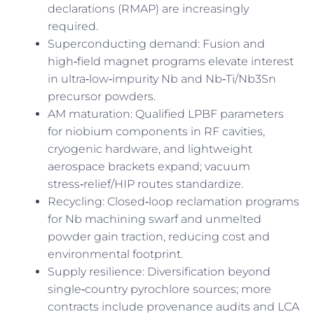
declarations (RMAP) are increasingly
required.
Superconducting demand: Fusion and
high‑field magnet programs elevate interest
in ultra‑low‑impurity Nb and Nb‑Ti/Nb3Sn
precursor powders.
AM maturation: Qualified LPBF parameters
for niobium components in RF cavities,
cryogenic hardware, and lightweight
aerospace brackets expand; vacuum
stress‑relief/HIP routes standardize.
Recycling: Closed‑loop reclamation programs
for Nb machining swarf and unmelted
powder gain traction, reducing cost and
environmental footprint.
Supply resilience: Diversification beyond
single‑country pyrochlore sources; more
contracts include provenance audits and LCA