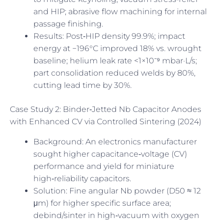
and HIP; abrasive flow machining for internal
passage finishing.
Results: Post‑HIP density 99.9%; impact
energy at −196°C improved 18% vs. wrought
baseline; helium leak rate <1×10⁻⁹ mbar·L/s;
part consolidation reduced welds by 80%,
cutting lead time by 30%.
Case Study 2: Binder‑Jetted Nb Capacitor Anodes
with Enhanced CV via Controlled Sintering (2024)
Background: An electronics manufacturer
sought higher capacitance‑voltage (CV)
performance and yield for miniature
high‑reliability capacitors.
Solution: Fine angular Nb powder (D50 ≈ 12
μm) for higher specific surface area;
debind/sinter in high‑vacuum with oxygen