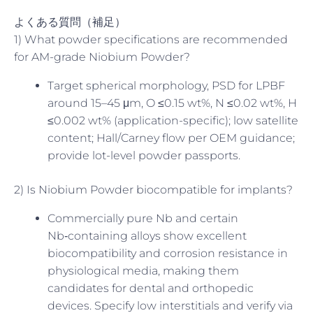
よくある質問（補足）
1) What powder specifications are recommended
for AM-grade Niobium Powder?
Target spherical morphology, PSD for LPBF
around 15–45 μm, O ≤0.15 wt%, N ≤0.02 wt%, H
≤0.002 wt% (application-specific); low satellite
content; Hall/Carney flow per OEM guidance;
provide lot-level powder passports.
2) Is Niobium Powder biocompatible for implants?
Commercially pure Nb and certain
Nb‑containing alloys show excellent
biocompatibility and corrosion resistance in
physiological media, making them
candidates for dental and orthopedic
devices. Specify low interstitials and verify via