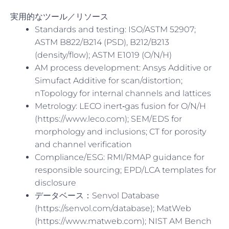
実用的なツール／リソース
Standards and testing: ISO/ASTM 52907;
ASTM B822/B214 (PSD), B212/B213
(density/flow); ASTM E1019 (O/N/H)
AM process development: Ansys Additive or
Simufact Additive for scan/distortion;
nTopology for internal channels and lattices
Metrology: LECO inert‑gas fusion for O/N/H
(https://www.leco.com); SEM/EDS for
morphology and inclusions; CT for porosity
and channel verification
Compliance/ESG: RMI/RMAP guidance for
responsible sourcing; EPD/LCA templates for
disclosure
データベース：Senvol Database
(https://senvol.com/database); MatWeb
(https://www.matweb.com); NIST AM Bench