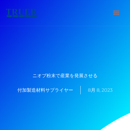
内
メ
容
を
イ
ス
キ
ン
ッ
メ
プ
ニ
ニオブ粉末で産業を発展させる
ュ
付加製造材料サプライヤー
8月 8, 2023
ー