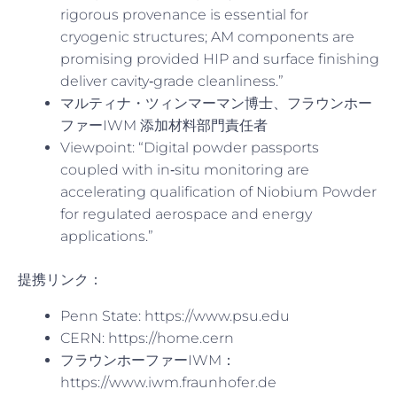
rigorous provenance is essential for
cryogenic structures; AM components are
promising provided HIP and surface finishing
deliver cavity‑grade cleanliness.”
マルティナ・ツィンマーマン博士、フラウンホー
ファーIWM 添加材料部門責任者
Viewpoint: “Digital powder passports
coupled with in‑situ monitoring are
accelerating qualification of Niobium Powder
for regulated aerospace and energy
applications.”
提携リンク：
Penn State: https://www.psu.edu
CERN: https://home.cern
フラウンホーファーIWM：
https://www.iwm.fraunhofer.de