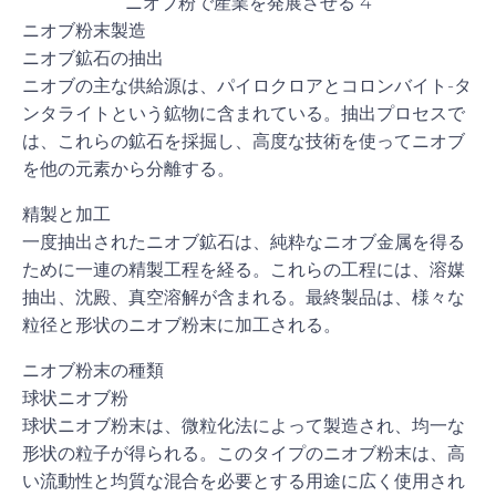
ニオブ粉で産業を発展させる 4
ニオブ粉末製造
ニオブ鉱石の抽出
ニオブの主な供給源は、パイロクロアとコロンバイト-タ
ンタライトという鉱物に含まれている。抽出プロセスで
は、これらの鉱石を採掘し、高度な技術を使ってニオブ
を他の元素から分離する。
精製と加工
一度抽出されたニオブ鉱石は、純粋なニオブ金属を得る
ために一連の精製工程を経る。これらの工程には、溶媒
抽出、沈殿、真空溶解が含まれる。最終製品は、様々な
粒径と形状のニオブ粉末に加工される。
ニオブ粉末の種類
球状ニオブ粉
球状ニオブ粉末は、微粒化法によって製造され、均一な
形状の粒子が得られる。このタイプのニオブ粉末は、高
い流動性と均質な混合を必要とする用途に広く使用され