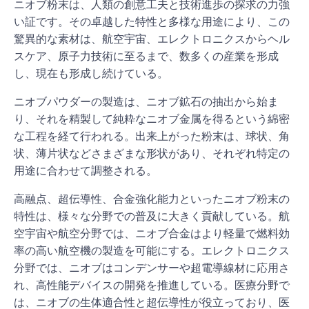
ニオブ粉末は、人類の創意工夫と技術進歩の探求の力強
い証です。その卓越した特性と多様な用途により、この
驚異的な素材は、航空宇宙、エレクトロニクスからヘル
スケア、原子力技術に至るまで、数多くの産業を形成
し、現在も形成し続けている。
ニオブパウダーの製造は、ニオブ鉱石の抽出から始ま
り、それを精製して純粋なニオブ金属を得るという綿密
な工程を経て行われる。出来上がった粉末は、球状、角
状、薄片状などさまざまな形状があり、それぞれ特定の
用途に合わせて調整される。
高融点、超伝導性、合金強化能力といったニオブ粉末の
特性は、様々な分野での普及に大きく貢献している。航
空宇宙や航空分野では、ニオブ合金はより軽量で燃料効
率の高い航空機の製造を可能にする。エレクトロニクス
分野では、ニオブはコンデンサーや超電導線材に応用さ
れ、高性能デバイスの開発を推進している。医療分野で
は、ニオブの生体適合性と超伝導性が役立っており、医