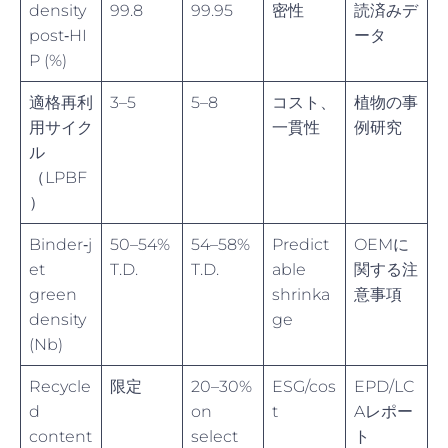
density
99.8
99.95
密性
読済みデ
post‑HI
ータ
P (%)
適格再利
3–5
5–8
コスト、
植物の事
用サイク
一貫性
例研究
ル
（LPBF
）
Binder‑j
50–54%
54–58%
Predict
OEMに
et
T.D.
T.D.
able
関する注
green
shrinka
意事項
density
ge
(Nb)
Recycle
限定
20–30%
ESG/cos
EPD/LC
d
on
t
Aレポー
content
select
ト