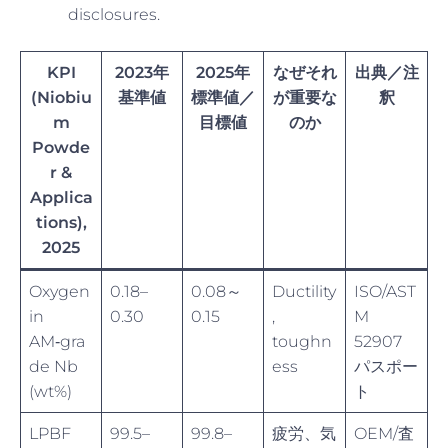
disclosures.
KPI
2023年
2025年
なぜそれ
出典／注
(Niobiu
基準値
標準値／
が重要な
釈
m
目標値
のか
Powde
r &
Applica
tions),
2025
Oxygen
0.18–
0.08～
Ductility
ISO/AST
in
0.30
0.15
,
M
AM‑gra
toughn
52907
de Nb
ess
パスポー
(wt%)
ト
LPBF
99.5–
99.8–
疲労、気
OEM/査