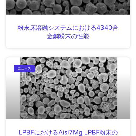
粉末床溶融システムにおける4340合
金鋼粉末の性能
ニュース
LPBFにおけるAisi7Mg LPBF粉末の