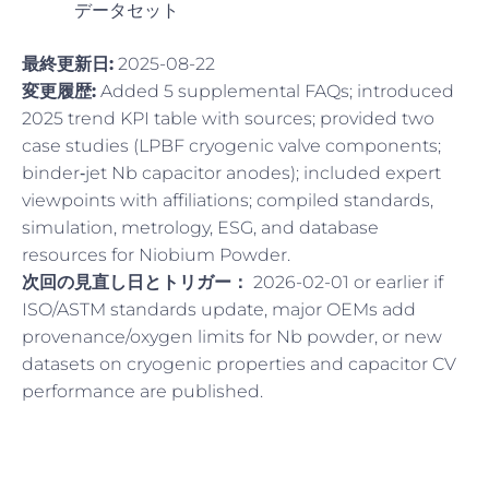
データセット
最終更新日:
2025-08-22
変更履歴:
Added 5 supplemental FAQs; introduced
2025 trend KPI table with sources; provided two
case studies (LPBF cryogenic valve components;
binder‑jet Nb capacitor anodes); included expert
viewpoints with affiliations; compiled standards,
simulation, metrology, ESG, and database
resources for Niobium Powder.
次回の見直し日とトリガー：
2026-02-01 or earlier if
ISO/ASTM standards update, major OEMs add
provenance/oxygen limits for Nb powder, or new
datasets on cryogenic properties and capacitor CV
performance are published.