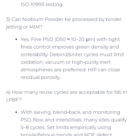
ISO 10993 testing.
3) Can Niobium Powder be processed by binder
jetting or MIM?
Yes. Fine PSD (D50 ≈ 10–20 μm) with tight
fines control improves green density and
sinterability. Debind/sinter cycles must limit
oxidation; vacuum or high‑purity inert
atmospheres are preferred. HIP can close
residual porosity.
4) How many reuse cycles are acceptable for Nb in
LPBF?
With sieving, blend‑back, and monitoring
PSD, flow, and interstitials, many sites qualify
5–8 cycles. Set limits empirically using
tensile/fatigue trends and NDE defect