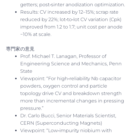
getters; post‑sinter anodization optimization.
Results: CV increased by 12–15%; scrap rate
reduced by 22%; lot‑to‑lot CV variation (Cpk)
improved from 1.2 to 1.7; unit cost per anode
−10% at scale.
専門家の意見
Prof. Michael T. Lanagan, Professor of
Engineering Science and Mechanics, Penn
State
Viewpoint: “For high‑reliability Nb capacitor
powders, oxygen control and particle
topology drive CV and breakdown strength
more than incremental changes in pressing
pressure.”
Dr. Carlo Bucci, Senior Materials Scientist,
CERN (Superconducting Magnets)
Viewpoint: “Low‑impurity niobium with