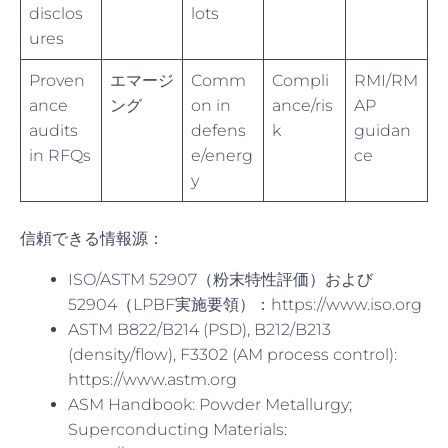
disclos
lots
ures
Proven
エマージ
Comm
Compli
RMI/RM
ance
ング
on in
ance/ris
AP
audits
defens
k
guidan
in RFQs
e/energ
ce
y
信頼できる情報源：
ISO/ASTM 52907（粉末特性評価）および
52904（LPBF実施要領）：https://www.iso.org
ASTM B822/B214 (PSD), B212/B213
(density/flow), F3302 (AM process control):
https://www.astm.org
ASM Handbook: Powder Metallurgy;
Superconducting Materials: