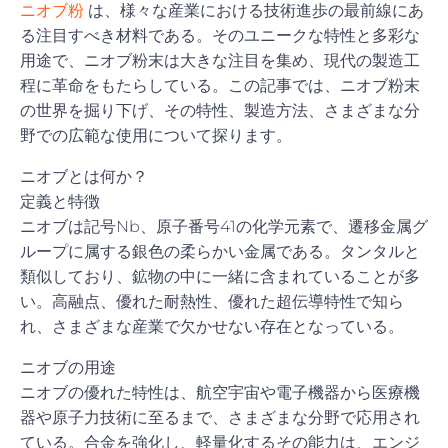
ニオブ粉
は、様々な産業における技術進歩の最前線にあ
る注目すべき材料である。そのユニークな特性と多彩な
用途で、ニオブ粉末は大きな注目を集め、現代の製造工
程に革命をもたらしている。この記事では、ニオブ粉末
の世界を掘り下げ、その特性、製造方法、さまざまな分
野での広範な使用について探ります。
ニオブとは何か？
定義と特徴
ニオブは記号Nb、原子番号41の化学元素で、遷移金属グ
ループに属する銀色の柔らかい金属である。タンタルと
類似しており、鉱物の中に一緒に含まれていることが多
い。高融点、優れた耐熱性、優れた超伝導特性で知ら
れ、さまざまな産業で欠かせない存在となっている。
ニオブの用途
ニオブの優れた特性は、航空宇宙や電子機器から医療機
器や原子力技術に至るまで、さまざまな分野で応用され
ている。合金を強化し、軽量化するその能力は、エンジ