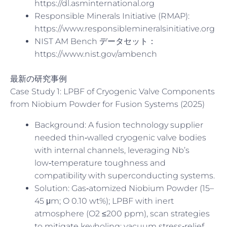
https://dl.asminternational.org
Responsible Minerals Initiative (RMAP):
https://www.responsiblemineralsinitiative.org
NIST AM Bench データセット：
https://www.nist.gov/ambench
最新の研究事例
Case Study 1: LPBF of Cryogenic Valve Components
from Niobium Powder for Fusion Systems (2025)
Background: A fusion technology supplier
needed thin‑walled cryogenic valve bodies
with internal channels, leveraging Nb’s
low‑temperature toughness and
compatibility with superconducting systems.
Solution: Gas‑atomized Niobium Powder (15–
45 μm; O 0.10 wt%); LPBF with inert
atmosphere (O2 ≤200 ppm), scan strategies
to mitigate keyholing; vacuum stress‑relief