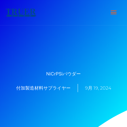
内
メ
容
を
イ
ス
キ
ン
ッ
メ
プ
ニ
NiCrPSiパウダー
ュ
付加製造材料サプライヤー
9月 19, 2024
ー