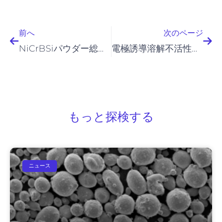
前へ
次
前へ
次のページ
NiCrBSiパウダー総合ガイド
電極誘導溶解不活性ガス
もっと探検する
ニュース