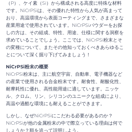
（P）、ケイ素（Si）から構成される高度に特殊な材料
です。NiCrPSiは、その優れた特性から人気が高まって
おり、高温環境から表面コーティングまで、さまざまな
産業用途で使用されています。NiCrPSiパウダーをお探
しの方は、その組成、特性、用途、仕様に関する洞察を
求めていることでしょう。ここでは、NiCrPSi粉末とそ
の変種について、またその他知っておくべきあらゆるこ
とについて深く掘り下げてみましょう！
NiCrPSi粉末の概要
NiCrPSi粉末は、主に航空宇宙、自動車、電子機器など
の産業で使用される合金粉末です。耐食性、耐酸化性、
耐摩耗性に優れ、高性能用途に適しています。ニッケ
ル、クロム、リン、シリコンのユニークな組成により、
高温や過酷な環境にも耐えることができます。
しかし、なぜNiCrPSiにこだわる必要があるのか？
NiCrPSiが他の金属粉末の中で際立っている理由は何で
しょうか？順を追って説明しよう。