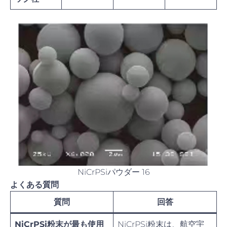
NiCrPSiパウダー 16
よくある質問
質問
回答
NiCrPSi粉末が最も使用
NiCrPSi粉末は、航空宇