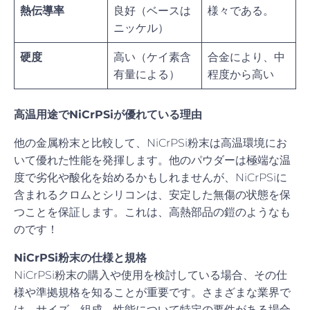
熱伝導率
良好（ベースは
様々である。
ニッケル）
硬度
高い（ケイ素含
合金により、中
有量による）
程度から高い
高温用途でNiCrPSiが優れている理由
他の金属粉末と比較して、NiCrPSi粉末は高温環境にお
いて優れた性能を発揮します。他のパウダーは極端な温
度で劣化や酸化を始めるかもしれませんが、NiCrPSiに
含まれるクロムとシリコンは、安定した無傷の状態を保
つことを保証します。これは、高熱部品の鎧のようなも
のです！
NiCrPSi粉末の仕様と規格
NiCrPSi粉末の購入や使用を検討している場合、その仕
様や準拠規格を知ることが重要です。さまざまな業界で
は、サイズ、組成、性能について特定の要件がある場合