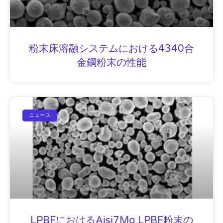
粉末床溶融システムにおける4340合
金鋼粉末の性能
ニュース
LPBFにおけるAisi7Mg LPBF粉末の