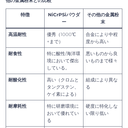
他の金属粉末との比較
特徴
NiCrPSiパウダ
その他の金属粉
ー
末
高温耐性
優秀（1000℃
合金により中程
+まで）
度から高い
耐食性
特に酸性/海洋環
悪いものから良
境において傑出
いものまで様々
している。
耐酸化性
高い（クロムと
組成により異な
タングステン、
る
ケイ素による）
耐摩耗性
特に研磨環境に
硬度に特化しな
おいて優れてい
い限り低い
る