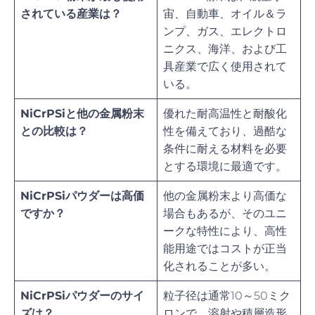
されている産業は？
宙、自動車、オイル＆ラ
ンプ、ガス、エレクトロ
ニクス、海洋、および工
具産業で広く使用されて
いる。
NiCrPSiと他の金属粉末
優れた耐高温性と耐酸化
との比較は？
性を備えており、過酷な
条件に耐える材料を必要
とする環境に最適です。
NiCrPSiパウダーは高価
他の金属粉末より高価な
ですか？
場合もあるが、そのユニ
ークな特性により、高性
能用途ではコストが正当
化されることが多い。
NiCrPSiパウダーのサイ
粒子径は通常10～50ミク
ズは？
ロンで、溶射や積層造形