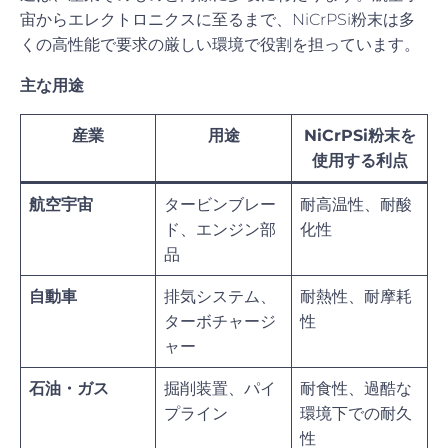
宙からエレクトロニクスに至るまで、NiCrPSi粉末は多
くの高性能で要求の厳しい環境で役割を担っています。
主な用途
産業
用途
NiCrPSi粉末を
使用する利点
航空宇宙
タービンブレー
耐高温性、耐酸
ド、エンジン部
化性
品
自動車
排気システム、
耐熱性、耐摩耗
ターボチャージ
性
ャー
石油・ガス
掘削装置、パイ
耐食性、過酷な
プライン
環境下での耐久
性