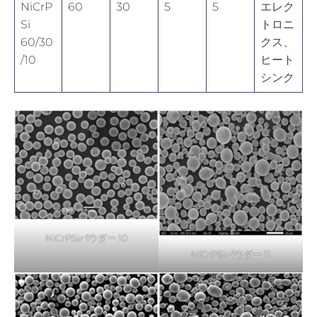
NiCrP
60
30
5
5
エレク
Si
トロニ
60/30
クス、
/10
ヒート
シンク
NiCrPSiパウダー 10
NiCrPSiパウダー 11