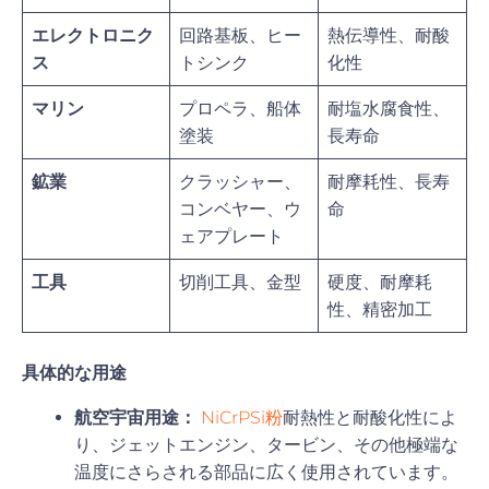
エレクトロニク
回路基板、ヒー
熱伝導性、耐酸
ス
トシンク
化性
マリン
プロペラ、船体
耐塩水腐食性、
塗装
長寿命
鉱業
クラッシャー、
耐摩耗性、長寿
コンベヤー、ウ
命
ェアプレート
工具
切削工具、金型
硬度、耐摩耗
性、精密加工
具体的な用途
航空宇宙用途：
NiCrPSi粉
耐熱性と耐酸化性によ
り、ジェットエンジン、タービン、その他極端な
温度にさらされる部品に広く使用されています。