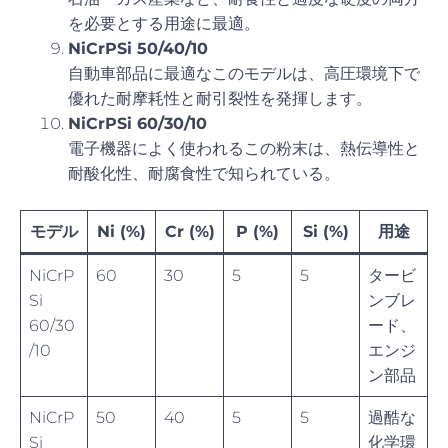
を必要とする用途に最適。
NiCrPSi 50/40/10
自動車部品に最適なこのモデルは、高圧環境下で
優れた耐摩耗性と耐引裂性を発揮します。
NiCrPSi 60/30/10
電子機器によく使われるこの粉末は、熱伝導性と
耐酸化性、耐腐食性で知られている。
モデル
Ni (%)
Cr (%)
P (%)
Si (%)
用途
NiCrP
60
30
5
5
タービ
Si
ンブレ
60/30
ード、
/10
エンジ
ン部品
NiCrP
50
40
5
5
過酷な
Si
化学環