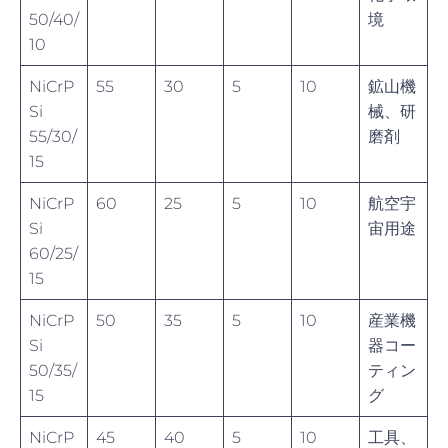
50/40/
境
10
NiCrP
55
30
5
10
鉱山機
Si
械、研
55/30/
磨剤
15
NiCrP
60
25
5
10
航空宇
Si
宙用途
60/25/
15
NiCrP
50
35
5
10
産業機
Si
器コー
50/35/
ティン
15
グ
NiCrP
45
40
5
10
工具、