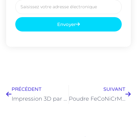
Courriel
Envoyer
Prévenir
Sui
PRÉCÉDENT
SUIVANT
Impression 3D par jet de liant
Poudre FeCoNiCrMo-1