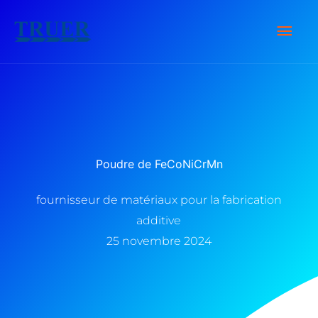
Skip
Men
to
content
Prin
Poudre de FeCoNiCrMn
fournisseur de matériaux pour la fabrication
additive
25 novembre 2024