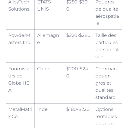
AlloyTech
ÉTATS-
$250-$30
Poudres
Solutions
UNIS
0
de qualité
aérospatia
le.
PowderM
Allemagn
$220-$280
Taille des
asters Inc.
e
particules
personnali
sée.
Fournisse
Chine
$200-$24
Comman
urs de
0
des en
GlobalHE
gros et
A
qualités
standard.
MetalMatri
Inde
$180-$220
Options
x Co.
rentables
pour un