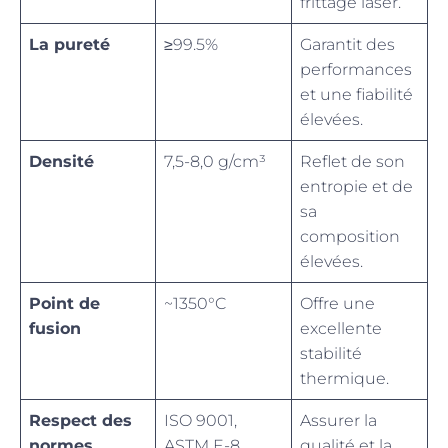
frittage laser.
La pureté
≥99.5%
Garantit des
performances
et une fiabilité
élevées.
Densité
7,5-8,0 g/cm³
Reflet de son
entropie et de
sa
composition
élevées.
Point de
~1350°C
Offre une
fusion
excellente
stabilité
thermique.
Respect des
ISO 9001,
Assurer la
normes
ASTM E-8
qualité et la