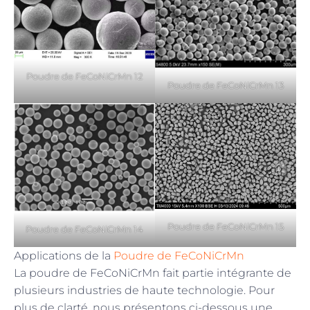
Poudre de FeCoNiCrMn 12
Poudre de FeCoNiCrMn 13
Poudre de FeCoNiCrMn 15
Poudre de FeCoNiCrMn 14
Applications de la
Poudre de FeCoNiCrMn
La poudre de FeCoNiCrMn fait partie intégrante de
plusieurs industries de haute technologie. Pour
plus de clarté, nous présentons ci-dessous une