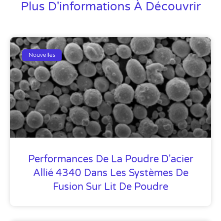
Plus D'informations À Découvrir
Nouvelles
Performances De La Poudre D'acier
Allié 4340 Dans Les Systèmes De
Fusion Sur Lit De Poudre