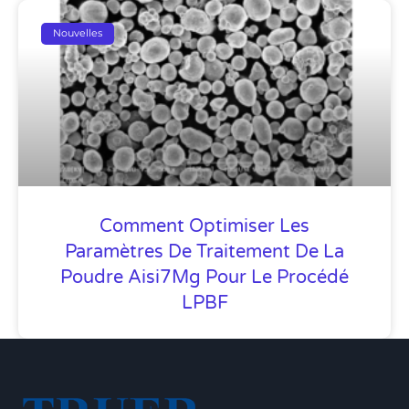
Nouvelles
Comment Optimiser Les
Paramètres De Traitement De La
Poudre Aisi7Mg Pour Le Procédé
LPBF