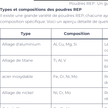
Poudres REP : Un g
Types et compositions des poudres REP
Il existe une grande variété de poudres REP, chacune a
composition spécifique. Voici un aperçu détaillé de que
Type
Composition
Alliage d'aluminium
Al, Cu, Mg, Si
Lé
c
Alliage de titane
Ti, Al, V
H
b
acier inoxydable
Fe, Cr, Ni, Mo
Ré
d
Alliage de nickel
Ni, Cr, Mo
Ré
ré