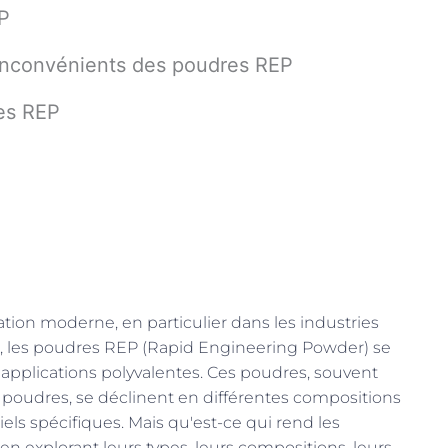
EP
inconvénients des poudres REP
res REP
ation moderne, en particulier dans les industries
les, les poudres REP (Rapid Engineering Powder) se
s applications polyvalentes. Ces poudres, souvent
es poudres, se déclinent en différentes compositions
els spécifiques. Mais qu'est-ce qui rend les
n explorant leurs types, leurs compositions, leurs