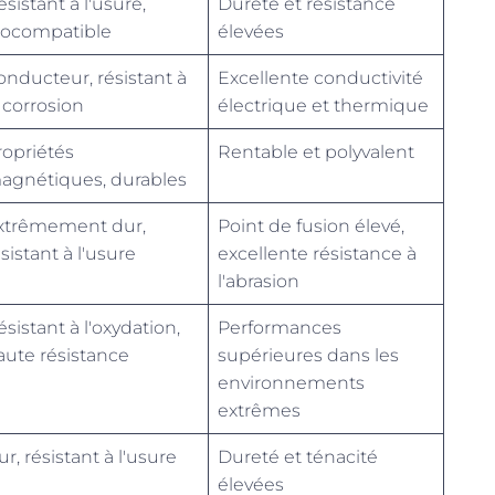
sistant à l'usure,
Dureté et résistance
iocompatible
élevées
onducteur, résistant à
Excellente conductivité
a corrosion
électrique et thermique
ropriétés
Rentable et polyvalent
agnétiques, durables
xtrêmement dur,
Point de fusion élevé,
sistant à l'usure
excellente résistance à
l'abrasion
sistant à l'oxydation,
Performances
aute résistance
supérieures dans les
environnements
extrêmes
r, résistant à l'usure
Dureté et ténacité
élevées