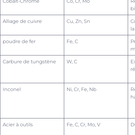
Cobalt-Chrome
Co, Cr, Mo
Ré
b
Alliage de cuivre
Cu, Zn, Sn
C
l
poudre de fer
Fe, C
P
m
Carbure de tungstène
W, C
E
ré
Inconel
Ni, Cr, Fe, Nb
Ré
h
Acier à outils
Fe, C, Cr, Mo, V
Du