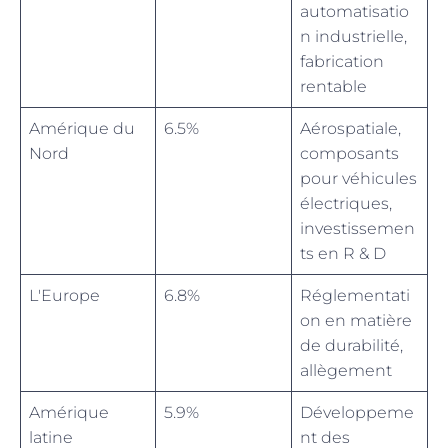
automatisatio
n industrielle,
fabrication
rentable
Amérique du
6.5%
Aérospatiale,
Nord
composants
pour véhicules
électriques,
investissemen
ts en R & D
L'Europe
6.8%
Réglementati
on en matière
de durabilité,
allègement
Amérique
5.9%
Développeme
latine
nt des