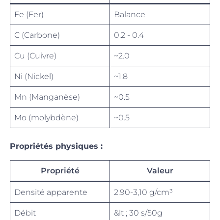
Fe (Fer)
Balance
C (Carbone)
0.2 - 0.4
Cu (Cuivre)
~2.0
Ni (Nickel)
~1.8
Mn (Manganèse)
~0.5
Mo (molybdène)
~0.5
Propriétés physiques :
Propriété
Valeur
Densité apparente
2.90-3,10 g/cm³
Débit
&lt ; 30 s/50g