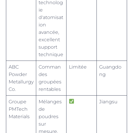
technolog
ie
d'atomisat
ion
avancée,
excellent
support
technique
ABC
Comman
Limitée
Guangdo
Powder
des
ng
Metallurgy
groupées
Co.
rentables
Groupe
Mélanges
Jiangsu
PMTech
de
Materials
poudres
sur
mesure,