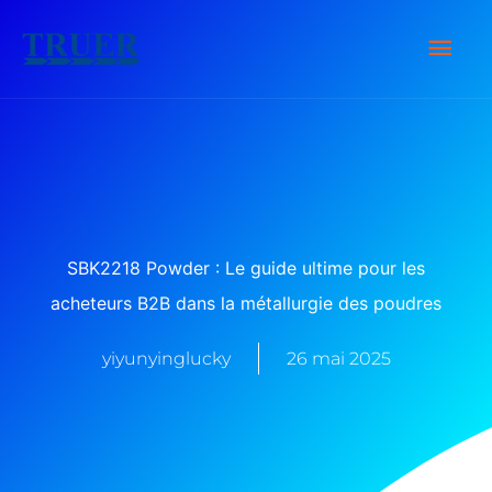
Skip
Men
to
content
Prin
SBK2218 Powder : Le guide ultime pour les
acheteurs B2B dans la métallurgie des poudres
yiyunyinglucky
26 mai 2025