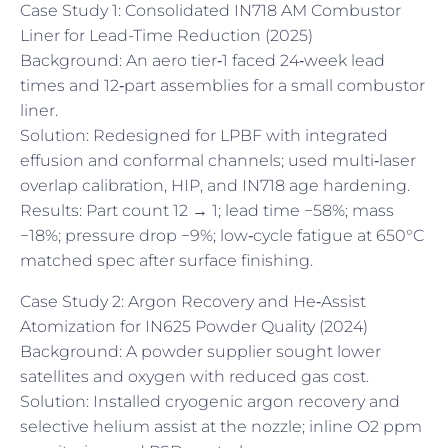
Case Study 1: Consolidated IN718 AM Combustor
Liner for Lead-Time Reduction (2025)
Background: An aero tier‑1 faced 24‑week lead
times and 12‑part assemblies for a small combustor
liner.
Solution: Redesigned for LPBF with integrated
effusion and conformal channels; used multi‑laser
overlap calibration, HIP, and IN718 age hardening.
Results: Part count 12 → 1; lead time −58%; mass
−18%; pressure drop −9%; low‑cycle fatigue at 650°C
matched spec after surface finishing.
Case Study 2: Argon Recovery and He‑Assist
Atomization for IN625 Powder Quality (2024)
Background: A powder supplier sought lower
satellites and oxygen with reduced gas cost.
Solution: Installed cryogenic argon recovery and
selective helium assist at the nozzle; inline O2 ppm