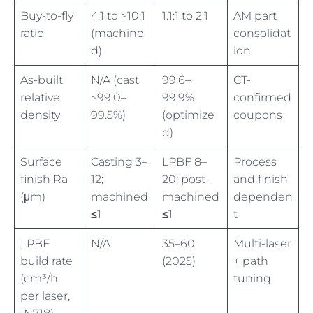
Buy-to-fly
4:1 to >10:1
1.1:1 to 2:1
AM part
ratio
(machine
consolidat
d)
ion
As-built
N/A (cast
99.6–
CT-
relative
~99.0–
99.9%
confirmed
density
99.5%)
(optimize
coupons
d)
Surface
Casting 3–
LPBF 8–
Process
finish Ra
12;
20; post-
and finish
(μm)
machined
machined
dependen
≤1
≤1
t
LPBF
N/A
35–60
Multi-laser
build rate
(2025)
+ path
(cm³/h
tuning
per laser,