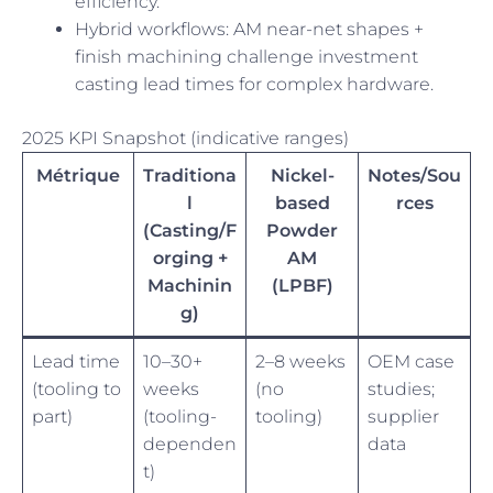
efficiency.
Hybrid workflows: AM near-net shapes +
finish machining challenge investment
casting lead times for complex hardware.
2025 KPI Snapshot (indicative ranges)
Métrique
Traditiona
Nickel-
Notes/Sou
l
based
rces
(Casting/F
Powder
orging +
AM
Machinin
(LPBF)
g)
Lead time
10–30+
2–8 weeks
OEM case
(tooling to
weeks
(no
studies;
part)
(tooling-
tooling)
supplier
dependen
data
t)