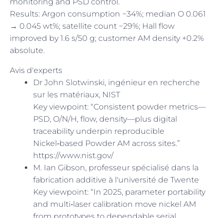
monitoring and PSD control.
Results: Argon consumption −34%; median O 0.061
→ 0.045 wt%; satellite count −29%; Hall flow
improved by 1.6 s/50 g; customer AM density +0.2%
absolute.
Avis d'experts
Dr John Slotwinski, ingénieur en recherche
sur les matériaux, NIST
Key viewpoint: “Consistent powder metrics—
PSD, O/N/H, flow, density—plus digital
traceability underpin reproducible
Nickel‑based Powder AM across sites.”
https://www.nist.gov/
M. Ian Gibson, professeur spécialisé dans la
fabrication additive à l'université de Twente
Key viewpoint: “In 2025, parameter portability
and multi‑laser calibration move nickel AM
from prototypes to dependable serial