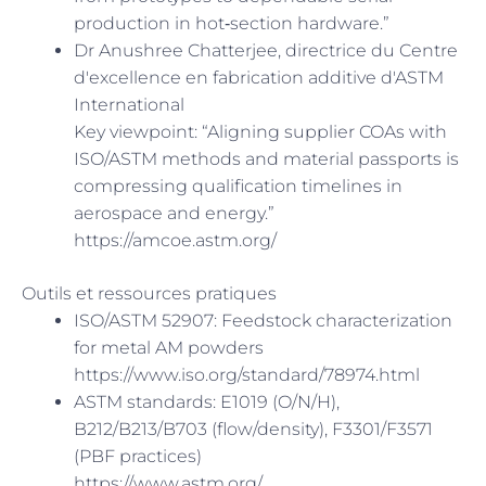
production in hot‑section hardware.”
Dr Anushree Chatterjee, directrice du Centre
d'excellence en fabrication additive d'ASTM
International
Key viewpoint: “Aligning supplier COAs with
ISO/ASTM methods and material passports is
compressing qualification timelines in
aerospace and energy.”
https://amcoe.astm.org/
Outils et ressources pratiques
ISO/ASTM 52907: Feedstock characterization
for metal AM powders
https://www.iso.org/standard/78974.html
ASTM standards: E1019 (O/N/H),
B212/B213/B703 (flow/density), F3301/F3571
(PBF practices)
https://www.astm.org/