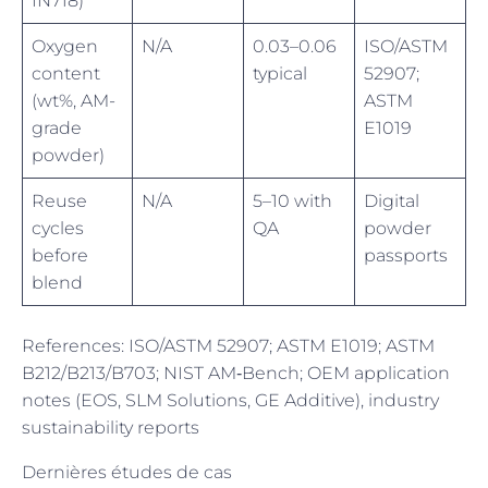
IN718)
Oxygen
N/A
0.03–0.06
ISO/ASTM
content
typical
52907;
(wt%, AM-
ASTM
grade
E1019
powder)
Reuse
N/A
5–10 with
Digital
cycles
QA
powder
before
passports
blend
References: ISO/ASTM 52907; ASTM E1019; ASTM
B212/B213/B703; NIST AM‑Bench; OEM application
notes (EOS, SLM Solutions, GE Additive), industry
sustainability reports
Dernières études de cas