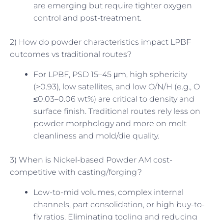
are emerging but require tighter oxygen
control and post-treatment.
2) How do powder characteristics impact LPBF
outcomes vs traditional routes?
For LPBF, PSD 15–45 μm, high sphericity
(>0.93), low satellites, and low O/N/H (e.g., O
≤0.03–0.06 wt%) are critical to density and
surface finish. Traditional routes rely less on
powder morphology and more on melt
cleanliness and mold/die quality.
3) When is Nickel-based Powder AM cost-
competitive with casting/forging?
Low-to-mid volumes, complex internal
channels, part consolidation, or high buy-to-
fly ratios. Eliminating tooling and reducing