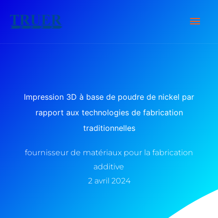
Skip
Men
to
content
Prin
Impression 3D à base de poudre de nickel par
rapport aux technologies de fabrication
traditionnelles
fournisseur de matériaux pour la fabrication
additive
2 avril 2024