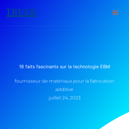
Skip
Men
to
content
Prin
18 faits fascinants sur la technologie EBM
fournisseur de matériaux pour la fabrication
additive
juillet 24, 2023