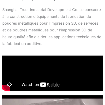
Shanghai Truer Industrial Development Co. se consacre
à la construction d'équipements de fabrication de
poudres métalliques pour l'impression 3D, de services
et de poudres métalliques pour l'impression 3D de
haute qualité afin d'aider les applications techniques de
la fabrication additive.