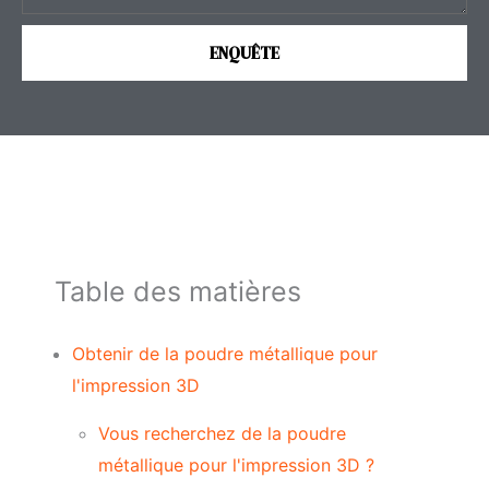
e
i
s
e
ENQUÊTE
s
l
a
g
e
Table des matières
Obtenir de la poudre métallique pour
l'impression 3D
Vous recherchez de la poudre
métallique pour l'impression 3D ?