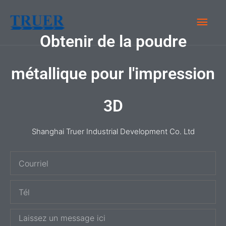
Skip
Men
to
content
Obtenir de la poudre
Prin
métallique pour l'impression
3D
Shanghai Truer Industrial Development Co. Ltd
C
o
T
u
é
r
M
l
r