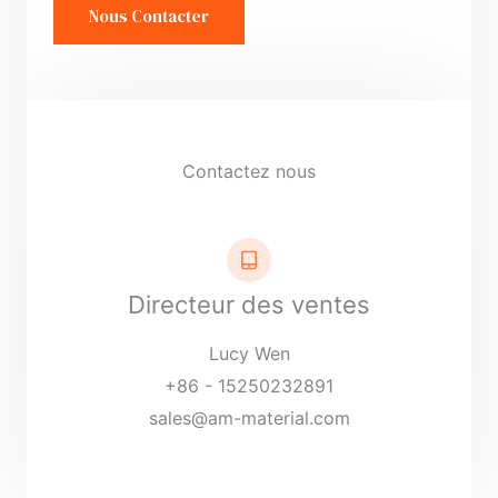
t
Nous Contacter
a
i
r
e
o
Contactez nous
u
m
e
s
Directeur des ventes
s
Lucy Wen
a
+86 - 15250232891
g
sales@am-material.com
e
*