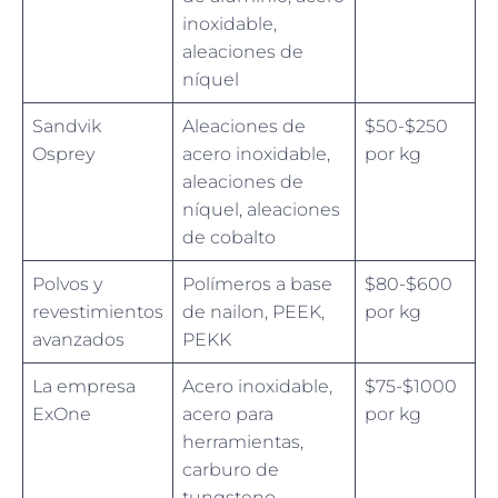
inoxidable,
aleaciones de
níquel
Sandvik
Aleaciones de
$50-$250
Osprey
acero inoxidable,
por kg
aleaciones de
níquel, aleaciones
de cobalto
Polvos y
Polímeros a base
$80-$600
revestimientos
de nailon, PEEK,
por kg
avanzados
PEKK
La empresa
Acero inoxidable,
$75-$1000
ExOne
acero para
por kg
herramientas,
carburo de
tungsteno,