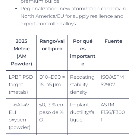
premium builds.
Regionalization: new atomization capacity in
North America/EU for supply resilience and
export‑controlled alloys.
2025
Rango/val
Por qué
Fuente
Metric
or típico
es
(AM
important
Powder)
e
LPBF PSD
D10–D90 ≈
Recoating
ISO/ASTM
target
15–45 μm
stability,
52907
(metals)
density
Ti‑6Al‑4V
≤0,13 % en
Implant
ASTM
ELI
peso de %
ductility/fa
F136/F300
oxygen
O
tigue
1
(powder)