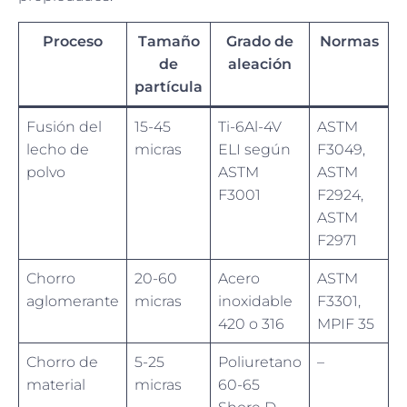
Proceso
Tamaño
Grado de
Normas
de
aleación
partícula
Fusión del
15-45
Ti-6Al-4V
ASTM
lecho de
micras
ELI según
F3049,
polvo
ASTM
ASTM
F3001
F2924,
ASTM
F2971
Chorro
20-60
Acero
ASTM
aglomerante
micras
inoxidable
F3301,
420 o 316
MPIF 35
Chorro de
5-25
Poliuretano
–
material
micras
60-65