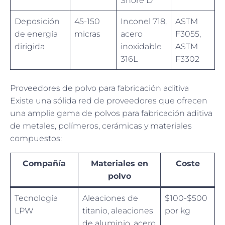
Shore D
Deposición
45-150
Inconel 718,
ASTM
de energía
micras
acero
F3055,
dirigida
inoxidable
ASTM
316L
F3302
Proveedores de polvo para fabricación aditiva
Existe una sólida red de proveedores que ofrecen
una amplia gama de polvos para fabricación aditiva
de metales, polímeros, cerámicas y materiales
compuestos:
Compañía
Materiales en
Coste
polvo
Tecnología
Aleaciones de
$100-$500
LPW
titanio, aleaciones
por kg
de aluminio, acero