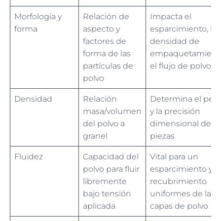
Morfología y
Relación de
Impacta el
forma
aspecto y
esparcimiento, la
factores de
densidad de
forma de las
empaquetamient
partículas de
el flujo de polvo
polvo
Densidad
Relación
Determina el pes
masa/volumen
y la precisión
del polvo a
dimensional de la
granel
piezas
Fluidez
Capacidad del
Vital para un
polvo para fluir
esparcimiento y
libremente
recubrimiento
bajo tensión
uniformes de las
aplicada
capas de polvo