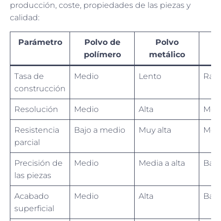
producción, coste, propiedades de las piezas y
calidad:
Parámetro
Polvo de
Polvo
polímero
metálico
c
Tasa de
Medio
Lento
Ráp
construcción
Resolución
Medio
Alta
Medi
Resistencia
Bajo a medio
Muy alta
Medi
parcial
Precisión de
Medio
Media a alta
Bajo
las piezas
Acabado
Medio
Alta
Bajo
superficial