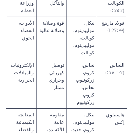
الكوبالت
والتآكل
وزراعة
(CoCr)
العظام
فولاذ مارينج
نيكل،
قوة وصلابة
الأدوات،
(1.2709)
موليبدينوم،
وصلابة عالية
الفضاء
كوبالت،
الجوي
موليبدينوم،
كوبالت
النحاس
نحاس،
توصيل
الإلكترونيات
(CuCrZr)
كروم،
كهربائي
والمبادلات
زركونيوم،
وحراري
الحرارية
نحاس،
ممتاز
كروم،
زركونيوم
هاستيلوي
نيكل،
مقاومة
المعالجة
إكس
موليبدينوم،
عالية
الكيميائية
كروم، حديد،
للأكسدة،
والفضاء