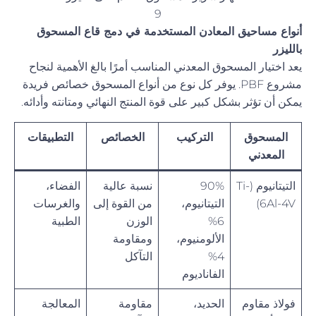
9
أنواع مساحيق المعادن المستخدمة في دمج قاع المسحوق
بالليزر
يعد اختيار المسحوق المعدني المناسب أمرًا بالغ الأهمية لنجاح
مشروع PBF. يوفر كل نوع من أنواع المسحوق خصائص فريدة
يمكن أن تؤثر بشكل كبير على قوة المنتج النهائي ومتانته وأدائه.
المسحوق
التركيب
الخصائص
التطبيقات
المعدني
التيتانيوم (Ti-
90%
نسبة عالية
الفضاء،
6Al-4V)
التيتانيوم،
من القوة إلى
والغرسات
6%
الوزن
الطبية
الألومنيوم،
ومقاومة
4%
التآكل
الفاناديوم
فولاذ مقاوم
الحديد،
مقاومة
المعالجة