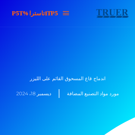
خطى
1TP5تاسترا
1TP5تاسترا %P5T
لى
لمحتوى
%P5T
اندماج قاع المسحوق القائم على الليزر
مورد مواد التصنيع المضافة
ديسمبر 18، 2024