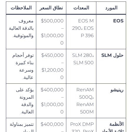
المورد
المعدات
نطاق السعر
الملاحظات
EOS
EOS M
$500,000
معروف
290، EOS
–
بالدقة العالية
P 396
$1,000,00
والموثوقية.
0
حلول SLM
SLM 280،
$450,000
توفر أحجام
SLM 500
–
بناء كبيرة
$1,200,00
وسرعة
0
عالية.
رينيشو
RenAM
$400,000
يؤكد على
500Q،
–
المرونة
RenAM
$1,000,00
والدقة
500M
0
العالية.
الأنظمة
ProX DMP
$400,000
تتميز بمناولة
ثلاثية الأبعاد
320، ProX
–
المواد