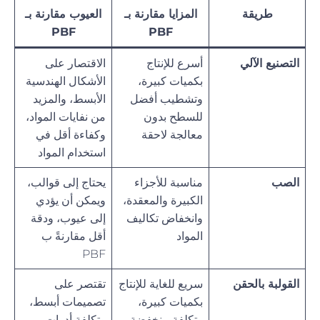
طريقة
المزايا مقارنة بـ
العيوب مقارنة بـ
PBF
PBF
التصنيع الآلي
أسرع للإنتاج
الاقتصار على
بكميات كبيرة،
الأشكال الهندسية
وتشطيب أفضل
الأبسط، والمزيد
للسطح بدون
من نفايات المواد،
معالجة لاحقة
وكفاءة أقل في
استخدام المواد
الصب
مناسبة للأجزاء
يحتاج إلى قوالب،
الكبيرة والمعقدة،
ويمكن أن يؤدي
وانخفاض تكاليف
إلى عيوب، ودقة
المواد
أقل مقارنةً ب
PBF
القولبة بالحقن
سريع للغاية للإنتاج
تقتصر على
بكميات كبيرة،
تصميمات أبسط،
وتكلفة منخفضة
وتكلفة أدوات