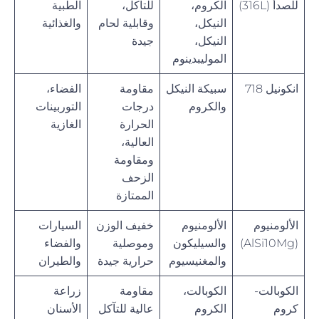
للصدأ (316L)
الكروم،
للتآكل،
الطبية
النيكل،
وقابلية لحام
والغذائية
النيكل،
جيدة
الموليبدينوم
انكونيل 718
سبيكة النيكل
مقاومة
الفضاء،
والكروم
درجات
التوربينات
الحرارة
الغازية
العالية،
ومقاومة
الزحف
الممتازة
الألومنيوم
الألومنيوم
خفيف الوزن
السيارات
(AlSi10Mg)
والسيليكون
وموصلية
والفضاء
والمغنيسيوم
حرارية جيدة
والطيران
الكوبالت-
الكوبالت،
مقاومة
زراعة
كروم
الكروم
عالية للتآكل
الأسنان