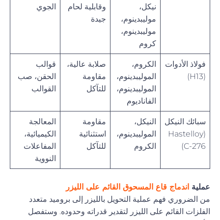
نيكل،
وقابلية لحام
الجوي
موليبدينوم،
جيدة
موليبدينوم،
كروم
فولاذ الأدوات
الكروم،
صلابة عالية،
قوالب
(H13)
الموليبدينوم،
مقاومة
الحقن، صب
الموليبدينوم،
للتآكل
القوالب
الفاناديوم
سبائك النيكل
النيكل،
مقاومة
المعالجة
(Hastelloy
الموليبدينوم،
استثنائية
الكيميائية،
C-276)
الكروم
للتآكل
المفاعلات
النووية
عملية
اندماج قاع المسحوق القائم على الليزر
من الضروري فهم عملية التحويل بالليزر إلى بروميد متعدد
الفلزات القائم على الليزر لتقدير قدراته وحدوده. وستفصل