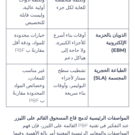
للغاية لكل جزء
أولية عالية،
وليست قابلة
للتخصيص
الذوبان بالحزمة
أوقات بناء أسرع
خيارات محدودة
الإلكترونية
للأجزاء الكبيرة،
للمواد، ودقة أقل
(EBM)
ولا حاجة إلى
مقارنةً ب PBF
هياكل دعم
الطباعة الحجرية
تشطيب سطح
غير مناسب
المجسمة (SLA)
ممتاز لأجزاء
للمعادن،
البوليمر، وأوقات
وخصائص المواد
بناء سريعة
المحدودة مقارنةً
ب PBF
المواصفات الرئيسية لدمج قاع المسحوق القائم على الليزر
عند التفكير في تقنية PBF القائمة على الليزر، فإن فهم
المواصفات والمعايير الرئيسية المعنية أمر بالغ الأهمية. وفيما