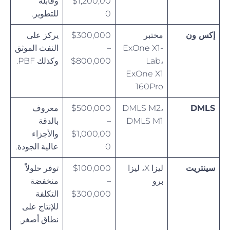
$1,200,00
وقابلة
0
للتطوير.
إكس ون
مختبر
$300,000
يركز على
ExOne X1-
–
النفث الموثق
Lab،
$800,000
وكذلك PBF.
ExOne X1
160Pro
DMLS
DMLS M2،
$500,000
معروف
DMLS M1
–
بالدقة
$1,000,00
والأجزاء
0
عالية الجودة.
سينتريت
ليزا X، ليزا
$100,000
توفر حلولاً
برو
–
منخفضة
$300,000
التكلفة
للإنتاج على
نطاق أصغر.