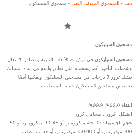
بيت
-
المسحوق المعدني النقي
-
مسحوق السيليكون
ك
ت
ر
و
ن
مسحوق السيليكون
ي
مسحوق السيليكون
في تركيبات الألعاب النارية ومصادر الإشعال
وشحنات التأخير. كما يستخدم على نطاق واسع في إنتاج السبائك.
تمتلك ترور 3 درجات من مساحيق السيليكون ويمكنها أيضًا
تخصيص مساحيق السيليكون حسب المتطلبات.
النقاء
99.0%, 99.9%
الشكل:
كروي، مسامي كروي
حجم الجسيمات:
0-45 ميكرومتر، أو 45-90 ميكرومتر، أو 50-
100 ميكرومتر، أو 100-150 ميكرومتر، أو حسب الطلب