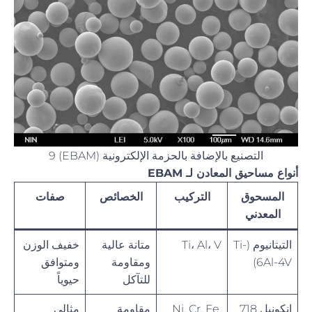
التصنيع بالإضافة بالحزمة الإلكترونية (EBAM) 9
أنواع مساحيق المعادن لـ EBAM
المسحوق
التركيب
الخصائص
صفات
المعدني
التيتانيوم (Ti-
Ti، Al، V
متانة عالية
خفيف الوزن
6Al-4V)
ومقاومة
ومتوافق
للتآكل
حيوياً
انكونيل 718
Ni, Cr, Fe,
مقاومة
مثالي