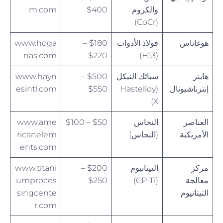
والكروم
$400
m.com
(CoCr)
هوغاناس
فولاذ الأدوات
$180 –
www.hoga
nas.com
$220
(H13)
هاينز
سبائك النيكل
$500 –
www.hayn
إنترناشيونال
(Hastelloy
$550
esintl.com
X)
العناصر
النحاس
$50 – $100
www.ame
الأمريكية
(النحاس)
ricanelem
ents.com
مركز
التيتانيوم
$200 –
www.titani
معالجة
(CP-Ti)
$250
umproces
التيتانيوم
singcente
r.com