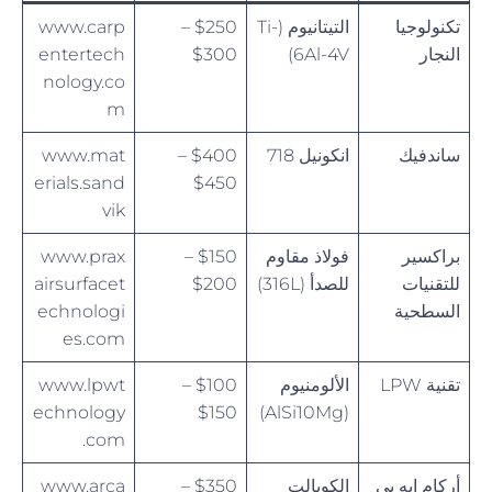
تكنولوجيا
التيتانيوم (Ti-
$250 –
www.carp
النجار
6Al-4V)
$300
entertech
nology.co
m
ساندفيك
انكونيل 718
$400 –
www.mat
erials.sand
$450
vik
براكسير
فولاذ مقاوم
$150 –
www.prax
للتقنيات
للصدأ (316L)
$200
airsurfacet
السطحية
echnologi
es.com
تقنية LPW
الألومنيوم
$100 –
www.lpwt
echnology
$150
(AlSi10Mg)
.com
أركام إيه بي
الكوبالت
$350 –
www.arca