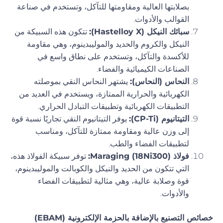
بصلابتها العالية ومقاومتها للتآكل، وتستخدم في صناعة
القوالب والأدوات.
سبائك النيكل (Hastelloy X):
تتكون هذه السبيكة من
النيكل والكروم والحديد والموليبدينوم، وهي مقاومة
للأكسدة والتآكل، وتستخدم على نطاق واسع في
الصناعات الكيميائية والفضاء.
النحاس (النحاس):
يشتهر النحاس النقي بموصلته
الكهربائية والحرارية الممتازة، ويستخدم في العديد من
التطبيقات الكهربائية وتطبيقات التبادل الحراري.
التيتانيوم (CP-Ti):
يوفر التيتانيوم النقي تجاريًا نسبة قوة
إلى وزن عالية ومقاومة ممتازة للتآكل، ومناسب
لتطبيقات الفضاء والطب.
فولاذ Maraging (18Ni300):
توفر سبيكة الفولاذ هذه،
التي تتكون من الحديد والنيكل والكوبالت والموليبدينوم،
قوة وصلابة عالية، وهي مثالية لتطبيقات الفضاء
والأدوات.
خصائص التصنيع بالإضافة بالحزمة الإلكترونية (EBAM)