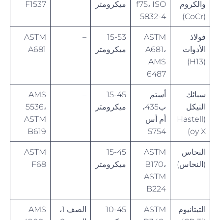
والكروم
f75، ISO
ميكرومتر
F1537
5832-4
(CoCr)
فولاذ
ASTM
15-53
–
ASTM
الأدوات
A681،
ميكرومتر
A681
AMS
(H13)
6487
سبائك
أستم
15-45
–
AMS
النيكل
ب435،
ميكرومتر
5536،
(Hastell
أم أس
ASTM
B619
5754
oy X)
النحاس
ASTM
15-45
ASTM
(النحاس)
B170،
ميكرومتر
F68
ASTM
B224
التيتانيوم
ASTM
10-45
الصف 1،
AMS