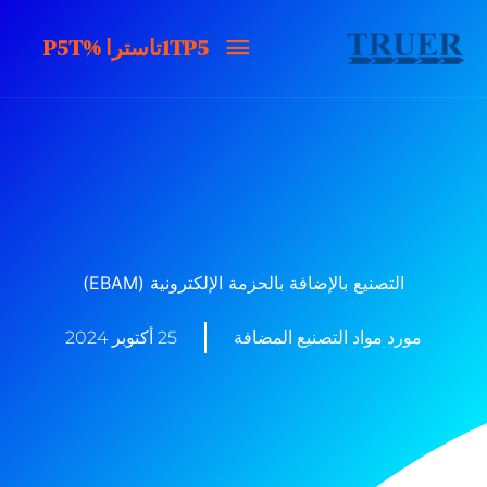
خطى
1TP5تاسترا
1TP5تاسترا %P5T
لى
لمحتوى
%P5T
التصنيع بالإضافة بالحزمة الإلكترونية (EBAM)
مورد مواد التصنيع المضافة
25 أكتوبر 2024