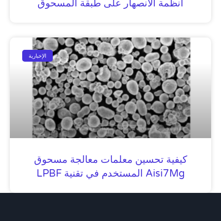
أنظمة الانصهار على طبقة المسحوق
الإخبارية
كيفية تحسين معلمات معالجة مسحوق
Aisi7Mg المستخدم في تقنية LPBF