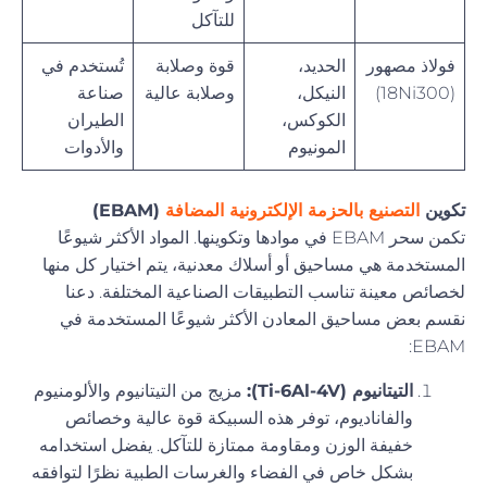
للتآكل
فولاذ مصهور
الحديد،
قوة وصلابة
تُستخدم في
(18Ni300)
النيكل،
وصلابة عالية
صناعة
الكوكس،
الطيران
المونيوم
والأدوات
تكوين
التصنيع بالحزمة الإلكترونية المضافة
(EBAM)
تكمن سحر EBAM في موادها وتكوينها. المواد الأكثر شيوعًا
المستخدمة هي مساحيق أو أسلاك معدنية، يتم اختيار كل منها
لخصائص معينة تناسب التطبيقات الصناعية المختلفة. دعنا
نقسم بعض مساحيق المعادن الأكثر شيوعًا المستخدمة في
EBAM:
التيتانيوم (Ti-6Al-4V):
مزيج من التيتانيوم والألومنيوم
والفاناديوم، توفر هذه السبيكة قوة عالية وخصائص
خفيفة الوزن ومقاومة ممتازة للتآكل. يفضل استخدامه
بشكل خاص في الفضاء والغرسات الطبية نظرًا لتوافقه