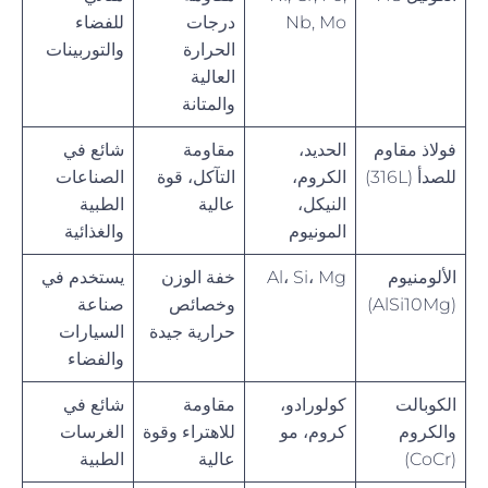
Nb, Mo
درجات
للفضاء
الحرارة
والتوربينات
العالية
والمتانة
فولاذ مقاوم
الحديد،
مقاومة
شائع في
للصدأ (316L)
الكروم،
التآكل، قوة
الصناعات
النيكل،
عالية
الطبية
المونيوم
والغذائية
الألومنيوم
Al، Si، Mg
خفة الوزن
يستخدم في
(AlSi10Mg)
وخصائص
صناعة
حرارية جيدة
السيارات
والفضاء
الكوبالت
كولورادو،
مقاومة
شائع في
والكروم
كروم، مو
للاهتراء وقوة
الغرسات
(CoCr)
عالية
الطبية