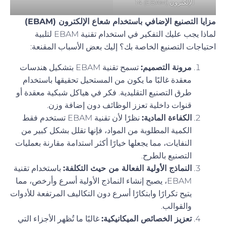
الإلكترون (EBAM) 14
مزايا التصنيع الإضافي باستخدام شعاع الإلكترون (EBAM)
لماذا يجب عليك التفكير في استخدام تقنية EBAM لتلبية
احتياجات التصنيع الخاصة بك؟ إليك بعض الأسباب المقنعة:
مرونة التصميم:
تسمح تقنية EBAM بتشكيل هندسات
معقدة غالبًا ما يكون من المستحيل تحقيقها باستخدام
طرق التصنيع التقليدية. فكر في هياكل شبكية معقدة أو
قنوات داخلية تعزز الوظائف دون إضافة وزن.
الكفاءة المادية:
نظرًا لأن تقنية EBAM تستخدم فقط
الكمية المطلوبة من المواد، فإنها تقلل بشكل كبير من
النفايات، مما يجعلها خيارًا أكثر استدامة مقارنة بعمليات
التصنيع بالطرح.
النماذج الأولية الفعالة من حيث التكلفة:
باستخدام تقنية
EBAM، يصبح إنشاء النماذج الأولية أسرع وأرخص، مما
يتيح تكرارًا وابتكارًا أسرع دون التكاليف المرتفعة للأدوات
والقوالب.
تعزيز الخصائص الميكانيكية:
غالبًا ما تُظهر الأجزاء التي