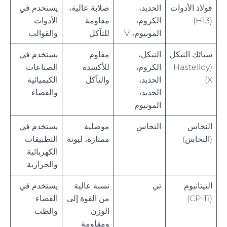
فولاذ الأدوات
الحديد،
صلابة عالية،
يستخدم في
(H13)
الكروم،
مقاومة
الأدوات
المونيوم، V
للتآكل
والقوالب
سبائك النيكل
النيكل،
مقاوم
يستخدم في
(Hastelloy
الكروم،
للأكسدة
الصناعات
X)
الحديد،
والتآكل
الكيميائية
الحديد،
والفضاء
المونيوم
النحاس
النحاس
موصلية
يستخدم في
(النحاس)
ممتازة، ليونة
التطبيقات
الكهربائية
والحرارية
التيتانيوم
تي
نسبة عالية
يستخدم في
(CP-Ti)
من القوة إلى
الفضاء
الوزن
والطب
ومقاومة