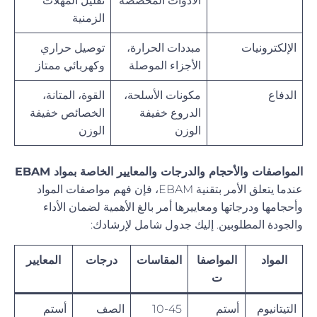
الأدوات المخصصة
تقليل المهلات
الزمنية
الإلكترونيات
مبددات الحرارة،
توصيل حراري
الأجزاء الموصلة
وكهربائي ممتاز
الدفاع
مكونات الأسلحة،
القوة، المتانة،
الدروع خفيفة
الخصائص خفيفة
الوزن
الوزن
المواصفات والأحجام والدرجات والمعايير الخاصة بمواد EBAM
عندما يتعلق الأمر بتقنية EBAM، فإن فهم مواصفات المواد
وأحجامها ودرجاتها ومعاييرها أمر بالغ الأهمية لضمان الأداء
والجودة المطلوبين. إليك جدول شامل لإرشادك:
المواد
المواصفا
المقاسات
درجات
المعايير
ت
التيتانيوم
أستم
10-45
الصف
أستم