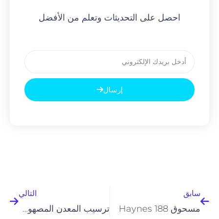
احصل على التحديثات وتعلم من الأفضل
بريد
إلكتروني
إرسال
السابق
التالي
سابق
التالي
مسحوق Haynes 188
ترسيب المعدن المصهور (MMD)