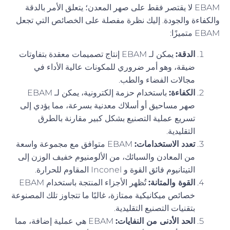
EBAM لا يقتصر فقط على صهر المعدن؛ يتعلق الأمر بالدقة
والكفاءة والجودة. إليك نظرة مفصلة على الخصائص التي تجعل
EBAM متميزًا:
الدقة:
يمكن لـ EBAM إنتاج تصميمات معقدة بتفاوتات
ضيقة، وهو أمر ضروري للمكونات عالية الأداء في
مجالات الفضاء والطب.
الكفاءة:
باستخدام حزمة إلكترونية، يمكن لـ EBAM
صهر مساحيق أو أسلاك معدنية بسرعة، مما يؤدي إلى
تسريع عملية التصنيع بشكل كبير مقارنة بالطرق
التقليدية.
تعدد الاستخدامات:
EBAM متوافق مع مجموعة واسعة
من المعادن والسبائك، من الألومنيوم خفيف الوزن إلى
التيتانيوم فائق القوة و Inconel المقاوم للحرارة.
القوة والمتانة:
تُظهر الأجزاء المنتجة باستخدام EBAM
خصائص ميكانيكية ممتازة، غالبًا ما تتجاوز تلك المصنوعة
بتقنيات التصنيع التقليدية.
الحد الأدنى من النفايات:
EBAM هي عملية إضافة، مما