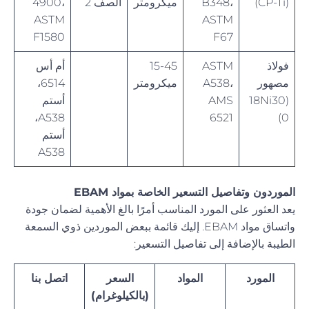
(CP-Ti)
B348،
ميكرومتر
الصف 2
4900،
ASTM
ASTM
F1580
F67
فولاذ
ASTM
15-45
أم أس
مصهور
A538،
ميكرومتر
6514،
(18Ni30
AMS
أستم
A538،
6521
0)
أستم
A538
الموردون وتفاصيل التسعير الخاصة بمواد EBAM
يعد العثور على المورد المناسب أمرًا بالغ الأهمية لضمان جودة
واتساق مواد EBAM. إليك قائمة ببعض الموردين ذوي السمعة
الطيبة بالإضافة إلى تفاصيل التسعير:
المورد
المواد
السعر
اتصل بنا
(بالكيلوغرام)