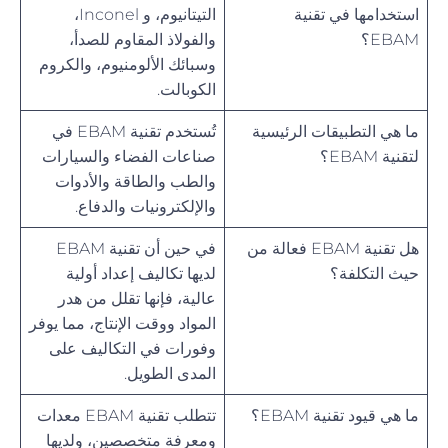
استخدامها في تقنية
التيتانيوم، و Inconel،
EBAM؟
والفولاذ المقاوم للصدأ،
وسبائك الألومنيوم، والكروم
الكوبالت.
ما هي التطبيقات الرئيسية
تُستخدم تقنية EBAM في
لتقنية EBAM؟
صناعات الفضاء والسيارات
والطب والطاقة والأدوات
والإلكترونيات والدفاع.
هل تقنية EBAM فعالة من
في حين أن تقنية EBAM
حيث التكلفة؟
لديها تكاليف إعداد أولية
عالية، فإنها تقلل من هدر
المواد ووقت الإنتاج، مما يوفر
وفورات في التكاليف على
المدى الطويل.
ما هي قيود تقنية EBAM؟
تتطلب تقنية EBAM معدات
ومعرفة متخصصين، ولديها