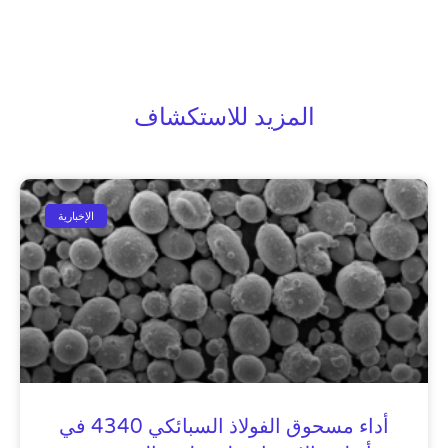
المزيد للاستكشاف
الإخبارية
أداء مسحوق الفولاذ السبائكي 4340 في