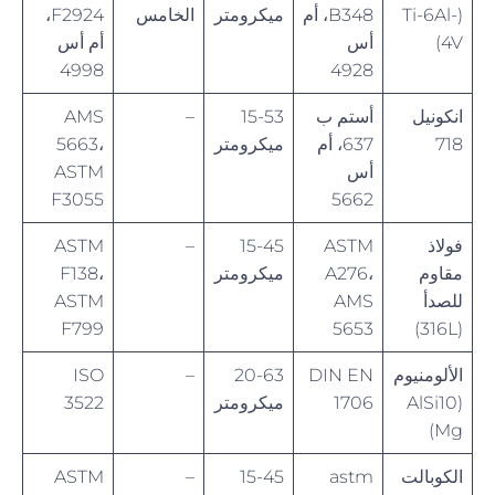
(Ti-6Al-
B348، أم
ميكرومتر
الخامس
F2924،
4V)
أس
أم أس
4998
4928
انكونيل
أستم ب
15-53
–
AMS
718
637، أم
ميكرومتر
5663،
أس
ASTM
F3055
5662
فولاذ
ASTM
15-45
–
ASTM
مقاوم
A276،
ميكرومتر
F138،
للصدأ
AMS
ASTM
F799
5653
(316L)
الألومنيوم
DIN EN
20-63
–
ISO
(AlSi10
1706
ميكرومتر
3522
Mg)
الكوبالت
astm
15-45
–
ASTM