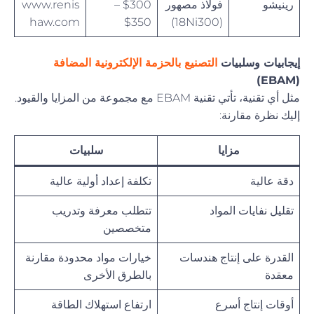
رينيشو
فولاذ مصهور
$300 –
www.renis
haw.com
$350
(18Ni300)
إيجابيات وسلبيات
التصنيع بالحزمة الإلكترونية المضافة
(EBAM)
مثل أي تقنية، تأتي تقنية EBAM مع مجموعة من المزايا والقيود.
إليك نظرة مقارنة:
مزايا
سلبيات
دقة عالية
تكلفة إعداد أولية عالية
تقليل نفايات المواد
تتطلب معرفة وتدريب
متخصصين
القدرة على إنتاج هندسات
خيارات مواد محدودة مقارنة
معقدة
بالطرق الأخرى
أوقات إنتاج أسرع
ارتفاع استهلاك الطاقة