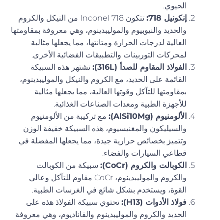
الحيوي.
إنكونيل 718:
تتكون Inconel 718 من النيكل والكروم
والحديد والنيوبيوم والموليبدينوم، وهي معروفة بمقاومتها
العالية لدرجات الحرارة ومتانتها، مما يجعلها مثالية
لمحركات التوربينات والتطبيقات الفضائية الأخرى.
الفولاذ المقاوم للصدأ (316L):
تشتهر هذه السبيكة
القائمة على الحديد، مع الكروم والنيكل والموليبدينوم،
بمقاومتها للتآكل وقوتها العالية، مما يجعلها مثالية
للأجهزة الطبية ومعدات الصناعات الغذائية.
الألومنيوم (AlSi10Mg):
مع تركيبة من الألومنيوم
والسيليكون والمغنيسيوم، هذه السبيكة خفيفة الوزن
وتتميز بخصائص حرارية جيدة، مما يجعلها المفضلة في
قطاعي السيارات والفضاء.
الكوبالت والكروم (CoCr):
سبيكة من الكوبالت
والكروم والموليبدينوم، CoCr مقاوم للتآكل وعالي
القوة، ويستخدم بشكل شائع في الغرسات الطبية.
فولاذ الأدوات (H13):
تحتوي سبيكة الفولاذ هذه على
الحديد والكروم والموليبدينوم والفاناديوم، وهي معروفة