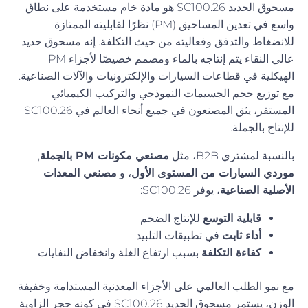
مسحوق الحديد SC100.26 هو مادة خام مستخدمة على نطاق
واسع في تعدين المساحيق (PM) نظرًا لقابليته الممتازة
للانضغاط والتدفق وفعاليته من حيث التكلفة. إنه مسحوق حديد
عالي النقاء يتم إنتاجه بالماء ومصمم خصيصًا لأجزاء PM
الهيكلية في قطاعات السيارات والإلكترونيات والآلات الصناعية.
مع توزيع حجم الجسيمات النموذجي والتركيب الكيميائي
المستقر، يثق المصنعون في جميع أنحاء العالم في SC100.26
للإنتاج بالجملة.
بالنسبة لمشتري B2B، مثل
مصنعي مكونات PM بالجملة
,
موردي السيارات من المستوى الأول
، و
مصنعي المعدات
الأصلية الصناعية
، يوفر SC100.26:
قابلية التوسع
للإنتاج الضخم
أداء ثابت
في تطبيقات التلبيد
كفاءة التكلفة
بسبب ارتفاع الغلة وانخفاض النفايات
مع نمو الطلب العالمي على الأجزاء المعدنية المستدامة وخفيفة
الوزن، يستمر مسحوق الحديد SC100.26 في كونه حجر الزاوية