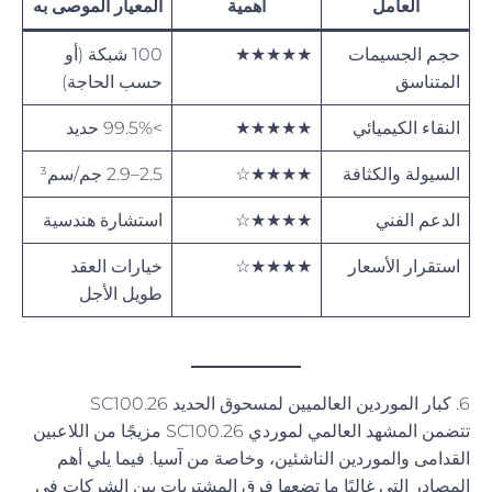
العامل
أهمية
المعيار الموصى به
حجم الجسيمات
★★★★★
100 شبكة (أو
المتناسق
حسب الحاجة)
النقاء الكيميائي
★★★★★
>99.5% حديد
السيولة والكثافة
★★★★☆
2.5–2.9 جم/سم³
الدعم الفني
★★★★☆
استشارة هندسية
استقرار الأسعار
★★★★☆
خيارات العقد
طويل الأجل
6. كبار الموردين العالميين لمسحوق الحديد SC100.26
تتضمن المشهد العالمي لموردي SC100.26 مزيجًا من اللاعبين
القدامى والموردين الناشئين، وخاصة من آسيا. فيما يلي أهم
المصادر التي غالبًا ما تضعها فرق المشتريات بين الشركات في