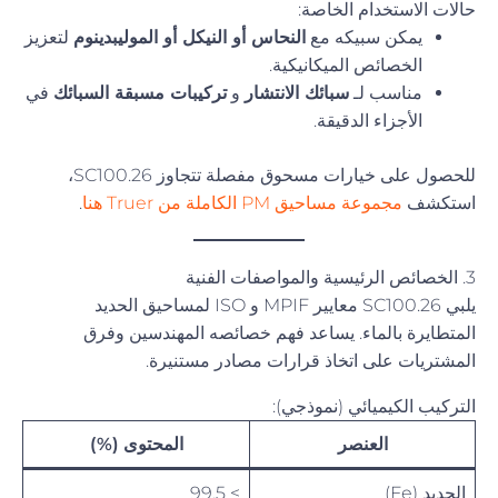
حالات الاستخدام الخاصة:
يمكن سبيكه مع
النحاس أو النيكل أو الموليبدينوم
لتعزيز
الخصائص الميكانيكية.
مناسب لـ
سبائك الانتشار
و
تركيبات مسبقة السبائك
في
الأجزاء الدقيقة.
للحصول على خيارات مسحوق مفصلة تتجاوز SC100.26،
استكشف
مجموعة مساحيق PM الكاملة من Truer هنا
.
3. الخصائص الرئيسية والمواصفات الفنية
يلبي SC100.26 معايير MPIF و ISO لمساحيق الحديد
المتطايرة بالماء. يساعد فهم خصائصه المهندسين وفرق
المشتريات على اتخاذ قرارات مصادر مستنيرة.
التركيب الكيميائي (نموذجي):
العنصر
المحتوى (%)
الحديد (Fe)
> 99.5