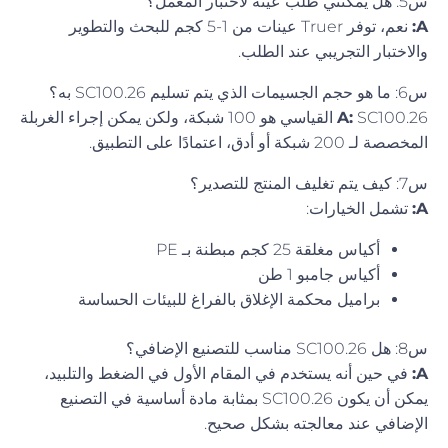
س5: هل يمكنني طلب عينة لاختبار المعمل؟
A:
نعم، توفر Truer عينات من 1-5 كجم للبحث والتطوير
والاختبار التجريبي عند الطلب.
س6: ما هو حجم الجسيمات الذي يتم تسليم SC100.26 به؟
A:
SC100.26 القياسي هو 100 شبكة، ولكن يمكن إجراء الغربلة
المخصصة لـ 200 شبكة أو أدق، اعتمادًا على التطبيق.
س7: كيف يتم تغليف المنتج للتصدير؟
A:
تشمل الخيارات:
أكياس مغلقة 25 كجم مبطنة بـ PE
أكياس جامبو 1 طن
براميل محكمة الإغلاق بالفراغ للبيئات الحساسة
س8: هل SC100.26 مناسب للتصنيع الإضافي؟
A:
في حين أنه يستخدم في المقام الأول في الضغط والتلبيد،
يمكن أن يكون SC100.26 بمثابة مادة أساسية في التصنيع
الإضافي عند معالجته بشكل صحيح.