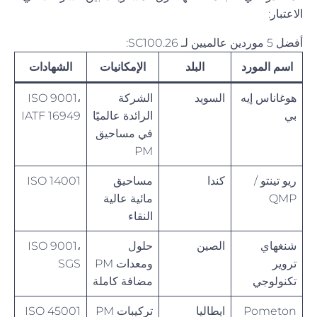
الاعتبار:
أفضل 5 موردين عالميين لـ SC100.26:
اسم المورد
البلد
الإمكانيات
الشهادات
هوغاناس إيه
السويد
الشركة
ISO 9001،
بي
الرائدة عالميًا
IATF 16949
في مساحيق
PM
ريو تينتو /
كندا
مساحيق
ISO 14001
QMP
مائية عالية
النقاء
شنغهاي
الصين
حلول
ISO 9001،
تروير
ومعدات PM
SGS
تكنولوجي
مضافة كاملة
Pometon
ايطاليا
تركيبات PM
ISO 45001