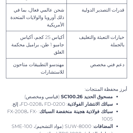
قدرات التصدير الدولية
شحن عالمي فعال، بما في
ذلك أوروبا والولايات المتحدة
الأمريكية
خيارات التعبئة والتغليف
أكياس 25 كجم، أكياس
بالجملة
جامبو 1 طن، براميل محكمة
الغلق
دعم فني مخصص
مهندسو التطبيقات متاحون
للاستشارات
أبرز محفظة المنتجات:
مسحوق الحديد SC100.26
(قياسي ومخصص)
سبائك الانتشار الفولاذية
: FD-0208، FD-0200، إلخ.
سبائك فولاذية هجينة منخفضة السبائك
: FX-2008، FX-
1005
المضافات
: SUW-8000 (مواد التشحيم)، SME-100