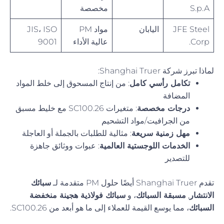
S.p.A
مخصصة
JFE Steel
اليابان
مواد PM
JIS، ISO
Corp.
عالية الأداء
9001
لماذا تبرز شركة Shanghai Truer:
تكامل رأسي كامل
: من إنتاج المسحوق إلى خلط المواد
المضافة
درجات مخصصة
: متغيرات SC100.26 مع خليط مسبق
من الجرافيت/مواد التشحيم
مهل زمنية سريعة
: مثالية للطلبات بالجملة أو العاجلة
الخدمات اللوجستية العالمية
: عبوات ووثائق جاهزة
للتصدير
تقدم Shanghai Truer أيضًا حلول PM متقدمة لـ
سبائك
الانتشار
,
مسبقة السبائك
، و
سبائك فولاذية هجينة منخفضة
السبائك
، مما يوسع القيمة للعملاء إلى ما هو أبعد من SC100.26.