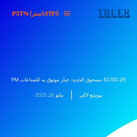
خطى
1TP5تاسترا
1TP5تاسترا %P5T
لى
لمحتوى
%P5T
SC100.26 مسحوق الحديد: خيار موثوق به للصناعات PM
ييونينغ لاكي
مايو 26, 2025