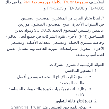
استكشف
مجموعة Truer الكاملة من مساحيق PM
بما في ذلك
FL-4605 و FD-0208 و FN-0205 و
7. لماذا يختار المزيد من المشترين المصنعين الصينيين
في السنوات الأخيرة، أصبح المصنعون الصينيون موردين
عالميين رئيسيين لمسحوق الحديد SC100.26 ومواد تعدين
المساحيق (PM) الأخرى. تقوم الشركات في جميع أنحاء العالم -
وخاصة مشتري الجملة، ومصنعي المعدات الأصلية، ومصنعي
الأجزاء - بتحويل استراتيجيات التوريد الخاصة بهم لتشمل الصين
لعدة أسباب مقنعة.
الفوائد الرئيسية لمشتري الشركات:
التسعير التنافسي
تسمح تكاليف الإنتاج المنخفضة بتسعير أفضل
للطلبات المجمعة
مثالية للتصنيع بكميات كبيرة والتطبيقات الحساسة
للتكلفة
قدرة إنتاج قابلة للتطوير
يمكن للموردين الصينيين مثل Shanghai Truer