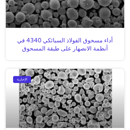
أداء مسحوق الفولاذ السبائكي 4340 في
أنظمة الانصهار على طبقة المسحوق
الإخبارية