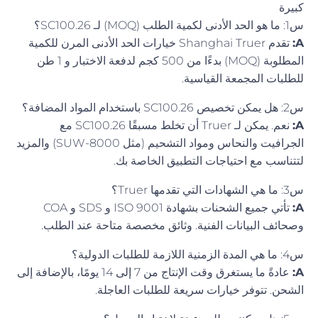
كبيرة
س1: ما هو الحد الأدنى لكمية الطلب (MOQ) لـ SC100.26؟
A:
تقدم Shanghai Truer خيارات الحد الأدنى المرن للكمية
المطلوبة (MOQ) بدءًا من 500 كجم لدفعة الاختبار و 1 طن
للطلبات المجمعة القياسية.
س2: هل يمكن تخصيص SC100.26 باستخدام المواد المضافة؟
A:
نعم. يمكن لـ Truer أن تخلط مسبقًا SC100.26 مع
الجرافيت والنحاس ومواد التشحيم (مثل SUW-8000) والمزيد
لتتناسب مع احتياجات التطبيق الخاصة بك.
س3: ما هي الشهادات التي تقدمها Truer؟
A:
تأتي جميع الشحنات بشهادة ISO 9001 و SDS و COA
وصحائف البيانات الفنية. وثائق مخصصة متاحة عند الطلب.
س4: ما هي المدة الزمنية اللازمة للطلبات الدولية؟
A:
عادةً ما يستغرق وقت الإنتاج من 7 إلى 14 يومًا، بالإضافة إلى
الشحن. تتوفر خيارات سريعة للطلبات العاجلة.