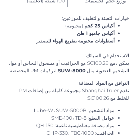
توزيع حجم الجسيمات
100 شبكة (الأغلبية)
خيارات التعبئة والتغليف للموزعين:
أكياس 25 كجم
(مختومة)
أكياس جامبو 1 طن
أسطوانات مختومة بتفريغ الهواء
للتصدير
الاستخدام في السبائك:
يمكن دمج SC100.26 مع الجرافيت أو مسحوق النحاس أو مواد
التشحيم العضوية مثل
SUW-8000
لتركيبات PM المخصصة.
التوافق مع المواد المضافة:
تقدم Shanghai Truer مجموعة كاملة من إضافات PM
للخلط مع SC100.26:
مواد التشحيم: Lube-W، SUW-5000B
عوامل القطع: SME-100، TD-8
مواد مضافة مغناطيسية ناعمة: QH-150
الجرافيت: QHP-330، TBC-1000