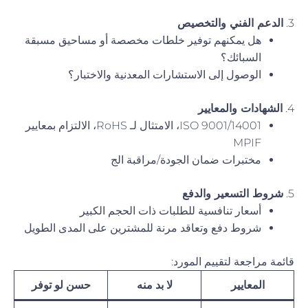
3.
الدعم الفني والتخصيص
هل يمكنهم توفير خلطات مخصصة أو مساحيق مسبقة
السبائك؟
الوصول إلى الاستشارات المعدنية والاختبار؟
4.
الشهادات والمعايير
ISO 9001/14001، الامتثال لـ RoHS، الالتزام بمعايير
MPIF
مختبرات ضمان الجودة/مراقبة الج
5.
شروط التسعير والدفع
أسعار تنافسية للطلبات ذات الحجم الكبير
شروط دفع وتعاقد مرنة للمشترين على المدى الطويل
قائمة مراجعة لتقييم المورد:
المعايير
لا بد منه
حسن لو توفر