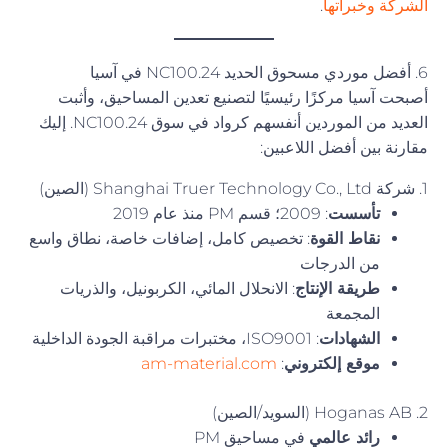
الشركة وخبراتها
.
6. أفضل موردي مسحوق الحديد NC100.24 في آسيا
أصبحت آسيا مركزًا رئيسيًا لتصنيع تعدين المساحيق، وأثبت
العديد من الموردين أنفسهم كرواد في سوق NC100.24. إليك
مقارنة بين أفضل اللاعبين:
1. شركة Shanghai Truer Technology Co., Ltd (الصين)
تأسست
: 2009؛ قسم PM منذ عام 2019
نقاط القوة
: تخصيص كامل، إضافات خاصة، نطاق واسع
من الدرجات
طريقة الإنتاج
: الانحلال المائي، الكربونيل، والذريات
المجمعة
الشهادات
: ISO9001، مختبرات مراقبة الجودة الداخلية
موقع إلكتروني
:
am-material.com
2. Hoganas AB (السويد/الصين)
رائد عالمي
في مساحيق PM