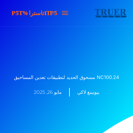
خطى
1TP5تاسترا
1TP5تاسترا %P5T
لى
لمحتوى
%P5T
NC100.24 مسحوق الحديد لتطبيقات تعدين المساحيق
ييونينغ لاكي
مايو 26, 2025