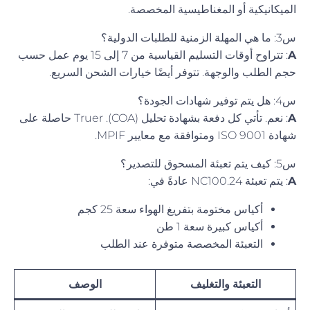
الميكانيكية أو المغناطيسية المخصصة.
س3: ما هي المهلة الزمنية للطلبات الدولية؟
A
: تتراوح أوقات التسليم القياسية من 7 إلى 15 يوم عمل حسب
حجم الطلب والوجهة. تتوفر أيضًا خيارات الشحن السريع.
س4: هل يتم توفير شهادات الجودة؟
A
: نعم. تأتي كل دفعة بشهادة تحليل (COA). Truer حاصلة على
شهادة ISO 9001 ومتوافقة مع معايير MPIF.
س5: كيف يتم تعبئة المسحوق للتصدير؟
A
: يتم تعبئة NC100.24 عادةً في:
أكياس مختومة بتفريغ الهواء سعة 25 كجم
أكياس كبيرة سعة 1 طن
التعبئة المخصصة متوفرة عند الطلب
التعبئة والتغليف
الوصف