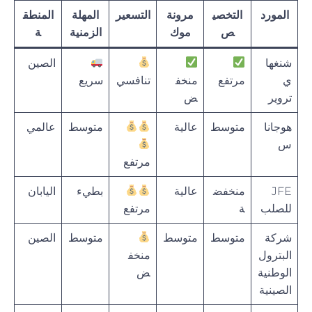
المورد
التخصي
مرونة
التسعير
المهلة
المنطق
ص
موك
الزمنية
ة
شنغها
الصين
ي
مرتفع
منخف
تنافسي
سريع
تروير
ض
هوجانا
متوسط
عالية
متوسط
عالمي
س
مرتفع
JFE
منخفض
عالية
بطيء
اليابان
للصلب
ة
مرتفع
شركة
متوسط
متوسط
متوسط
الصين
البترول
منخف
الوطنية
ض
الصينية