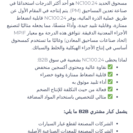
مسحوق الحديد NC100.24 هو أحد أكثر الدرجات استخدامًا في
صناعة تعدين المساحيق (PM). يتم إنتاجه في المقام الأول عن
طريق عملية الذرة المائية، يوفر NC100.24 قابلية انضغاط
ممتازة، وقابلية تلبيد جيدة، وأداءً متسقًا، مما يجعله مثاليًا لتصنيع
الأجزاء المعدنية الدقيقة. تتوافق هذه الدرجة مع معيار MPIF
(اتحاد صناعات مساحيق المعادن) وغالبًا ما تستخدم كمسحوق
أساسي في إنتاج الأجزاء الهيكلية والخلط والسبائك.
لماذا يحظى NC100.24 بشعبية في سوق B2B:
نقاوة عالية ومحتوى أكسجين منخفض
قابلية انضغاط ممتازة وقوة خضراء
أداء تلبيد موثوق به
فعالة من حيث التكلفة للإنتاج الضخم
مثالي للتخصيص باستخدام المواد المضافة
يشمل كبار مشتري B2B ما يلي:
الشركات المصنعة لقطع غيار السيارات
الشركات المصنعة للمعدات الصناعية الأصلية