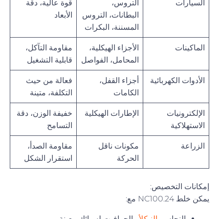
السيارات
التروس،
قوة عالية، دقة
البطانات، التروس
الأبعاد
المسننة، البكرات
الماكينات
الأجزاء الهيكلية،
مقاومة التآكل،
المحامل، الفواصل
قابلية التشغيل
الأدوات الكهربائية
أجزاء القفل،
فعالة من حيث
الكامات
التكلفة، متينة
الإلكترونيات
الإطارات الهيكلية
خفيفة الوزن، دقة
الاستهلاكية
التسامح
الزراعة
مكونات ناقل
مقاومة الصدأ،
الحركة
استقرار الشكل
إمكانات التخصيص:
يمكن خلط NC100.24 مع:
النحاس،
النيكل
أو الجرافيت لسبائك معينة