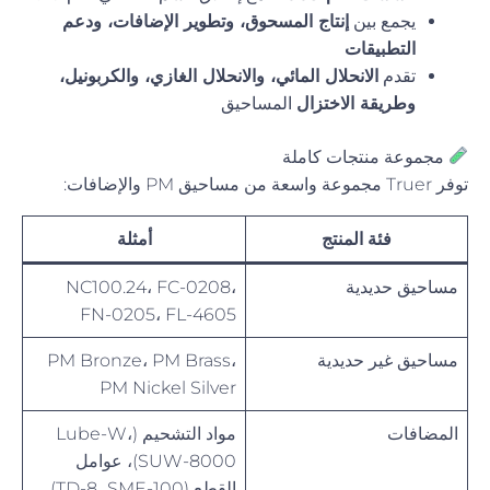
يجمع بين
إنتاج المسحوق، وتطوير الإضافات، ودعم
التطبيقات
تقدم
الانحلال المائي، والانحلال الغازي، والكربونيل،
وطريقة الاختزال
المساحيق
مجموعة منتجات كاملة
توفر Truer مجموعة واسعة من مساحيق PM والإضافات:
فئة المنتج
أمثلة
مساحيق حديدية
NC100.24، FC-0208،
FN-0205، FL-4605
مساحيق غير حديدية
PM Bronze، PM Brass،
PM Nickel Silver
المضافات
مواد التشحيم (Lube-W،
SUW-8000)، عوامل
القطع (TD-8، SME-100)،