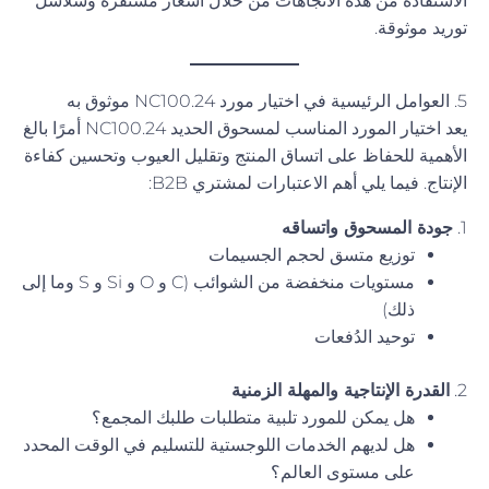
الاستفادة من هذه الاتجاهات من خلال أسعار مستقرة وسلاسل
توريد موثوقة.
5. العوامل الرئيسية في اختيار مورد NC100.24 موثوق به
يعد اختيار المورد المناسب لمسحوق الحديد NC100.24 أمرًا بالغ
الأهمية للحفاظ على اتساق المنتج وتقليل العيوب وتحسين كفاءة
الإنتاج. فيما يلي أهم الاعتبارات لمشتري B2B:
1.
جودة المسحوق واتساقه
توزيع متسق لحجم الجسيمات
مستويات منخفضة من الشوائب (C و O و Si و S وما إلى
ذلك)
توحيد الدُفعات
2.
القدرة الإنتاجية والمهلة الزمنية
هل يمكن للمورد تلبية متطلبات طلبك المجمع؟
هل لديهم الخدمات اللوجستية للتسليم في الوقت المحدد
على مستوى العالم؟