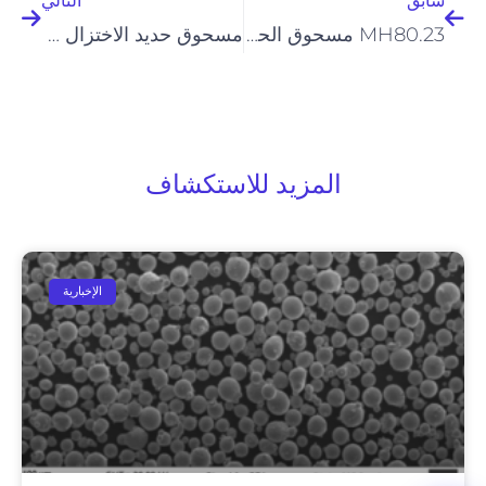
سابق
التالي
MH80.23 مسحوق الحديد: خيار عالي الأداء للصناعات PM للصناعات PM
مسحوق حديد الاختزال في تعدين المساحيق: السوق والتطبيقات ودليل المصادر
المزيد للاستكشاف
الإخبارية