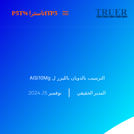
خطى
1TP5تاسترا
1TP5تاسترا %P5T
لى
لمحتوى
%P5T
الترسيب بالذوبان بالليزر ل AlSi10Mg
المدير الحقيقي
نوفمبر 15، 2024