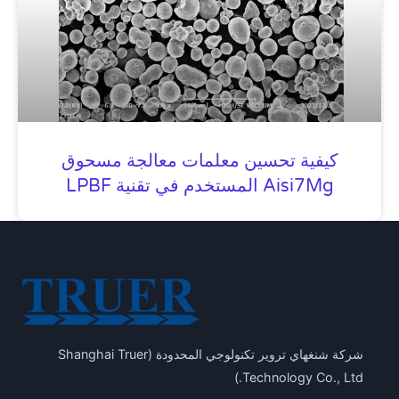
كيفية تحسين معلمات معالجة مسحوق
Aisi7Mg المستخدم في تقنية LPBF
شركة شنغهاي تروير تكنولوجي المحدودة (Shanghai Truer
Technology Co., Ltd.)