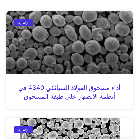
الإخبارية
أداء مسحوق الفولاذ السبائكي 4340 في
أنظمة الانصهار على طبقة المسحوق
الإخبارية