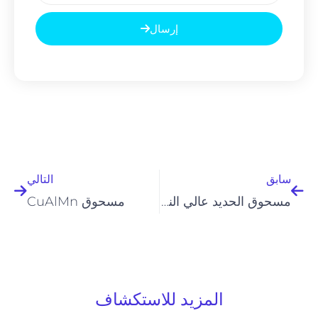
إلكتروني
إرسال
السابق
التالي
سابق
التالي
مسحوق الحديد عالي النقاء
مسحوق CuAlMn
المزيد للاستكشاف