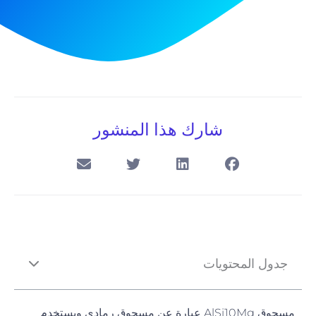
شارك هذا المنشور
جدول المحتويات
مسحوق AlSi10Mg عبارة عن مسحوق رمادي ويستخدم