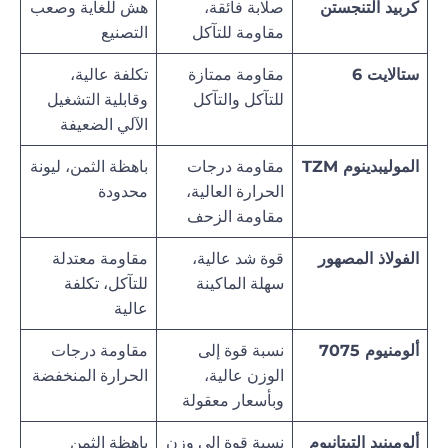
كربيد التنجستن
صلابة فائقة،
هش للغاية وصعب
مقاومة للتآكل
التصنيع
ستالايت 6
مقاومة ممتازة
تكلفة عالية،
للتآكل والتآكل
وقابلية التشغيل
الآلي الضعيفة
الموليبدينوم TZM
مقاومة درجات
باهظة الثمن، ليونة
الحرارة العالية،
محدودة
مقاومة الزحف
الفولاذ المصهور
قوة شد عالية،
مقاومة معتدلة
سهلة الماكينة
للتآكل، تكلفة
عالية
ألومنيوم 7075
نسبة قوة إلى
مقاومة درجات
الوزن عالية،
الحرارة المنخفضة
وبأسعار معقولة
ألومينيد التيتانيوم
نسبة قوة إلى وزن
باهظة الثمن