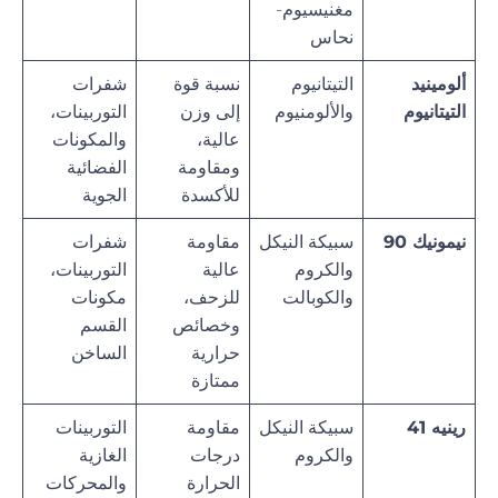
مغنيسيوم-
نحاس
ألومينيد
التيتانيوم
نسبة قوة
شفرات
التيتانيوم
والألومنيوم
إلى وزن
التوربينات،
عالية،
والمكونات
ومقاومة
الفضائية
للأكسدة
الجوية
نيمونيك 90
سبيكة النيكل
مقاومة
شفرات
والكروم
عالية
التوربينات،
والكوبالت
للزحف،
مكونات
وخصائص
القسم
حرارية
الساخن
ممتازة
رينيه 41
سبيكة النيكل
مقاومة
التوربينات
والكروم
درجات
الغازية
الحرارة
والمحركات