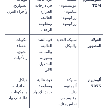
TZM
موليبدينوم-
في درجات
الصواريخ،
تيتانيوم-
الحرارة
وأجزاء الفرن
زركونيوم-
العالية،
زركونيوم
ومقاومة
الزحف
الفولاذ
سبيكة الحديد
قوة الشد
مكونات
المصهور
والنيكل
العالية،
الفضاء
والمتانة،
الجوي،
وسهولة
والأدوات
التشغيل
الآلي
ألومنيوم
سبيكة
قوة عالية
هياكل
7075
ألومنيوم-
ومقاومة
الطائرات،
زنك-
جيدة للإجهاد
والمكونات
مغنيسيوم-
عالية الإجهاد
نحاس-زنك-