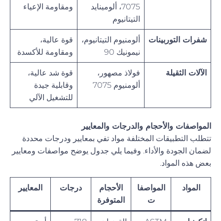
7075، ألومينايد
ومقاومة الإعياء
التيتانيوم
شفرات التوربينات
ألومنيوم التيتانيوم،
قوة عالية،
نيمونيك 90
ومقاومة للأكسدة
الآلات الثقيلة
فولاذ مصهور،
قوة شد عالية،
ألومنيوم 7075
وقابلية جيدة
للتشغيل الآلي
المواصفات والأحجام والدرجات والمعايير
تتطلب التطبيقات المختلفة مواد تفي بمعايير ودرجات محددة
لضمان الجودة والأداء. وفيما يلي جدول يوضح مواصفات ومعايير
بعض هذه المواد.
المواد
المواصفا
الأحجام
درجات
المعايير
ت
المتوفرة