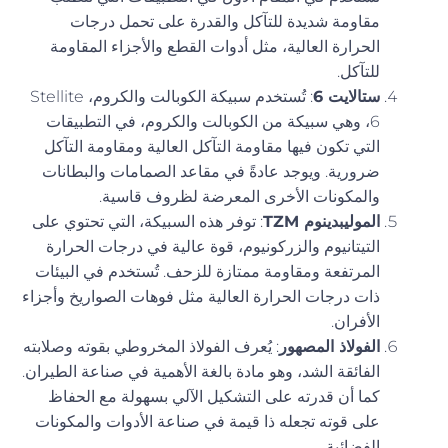
مقاومة شديدة للتآكل والقدرة على تحمل درجات
الحرارة العالية، مثل أدوات القطع والأجزاء المقاومة
للتآكل.
ستالايت 6
: تُستخدم سبيكة الكوبالت والكروم، Stellite
6، وهي سبيكة من الكوبالت والكروم، في التطبيقات
التي تكون فيها مقاومة التآكل العالية ومقاومة التآكل
ضرورية. ويوجد عادةً في مقاعد الصمامات والبطانات
والمكونات الأخرى المعرضة لظروف قاسية.
الموليبدينوم TZM
: توفر هذه السبيكة، التي تحتوي على
التيتانيوم والزركونيوم، قوة عالية في درجات الحرارة
المرتفعة ومقاومة ممتازة للزحف. تُستخدم في البيئات
ذات درجات الحرارة العالية مثل فوهات الصواريخ وأجزاء
الأفران.
الفولاذ المصهور
: يُعرف الفولاذ المخروطي بقوته وصلابته
الفائقة الشد، وهو مادة بالغة الأهمية في صناعة الطيران.
كما أن قدرته على التشكيل الآلي بسهولة مع الحفاظ
على قوته تجعله ذا قيمة في صناعة الأدوات والمكونات
الفضائية.