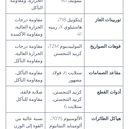
نيمونيك 90
الحرارة، ومقاومة
التآكل
توربينات الغاز
إينكونيل 718،
مقاومة درجات
هاستيلوي X، رينيه
الحرارة العالية،
41
ومقاومة الأكسدة
فوهات الصواريخ
الموليبدينوم TZM،
مقاومة درجات
كربيد التنجستن
الحرارة العالية،
ومقاومة التآكل
مقاعد الصمامات
ستلايت 6، فولاذ
مقاومة التآكل،
مصهور
ومقاومة التآكل
أدوات القطع
كربيد التنجستن،
صلابة فائقة،
كربيد التنجستن،
مقاومة للتآكل
ستلايت 6
هياكل الطائرات
الألومنيوم 7075،
نسبة عالية من
ألومينايد التيتانيوم
القوة إلى الوزن