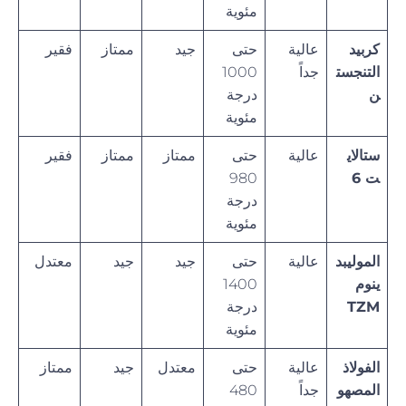
مئوية
كربيد
عالية
حتى
جيد
ممتاز
فقير
التنجست
جداً
1000
ن
درجة
مئوية
ستالاي
عالية
حتى
ممتاز
ممتاز
فقير
ت 6
980
درجة
مئوية
الموليبد
عالية
حتى
جيد
جيد
معتدل
ينوم
1400
TZM
درجة
مئوية
الفولاذ
عالية
حتى
معتدل
جيد
ممتاز
المصهو
جداً
480