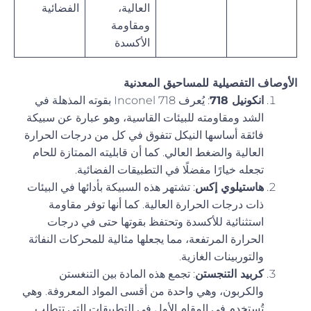
العالية،
الفضائية
ومقاومة
الأكسدة
الأوصاف التفصيلية للمساحيق المعدنية
انكونيل 718
: يُعرف Inconel 718 بقوته المذهلة في
الشد ومقاومته للبيئات القاسية، وهو عبارة عن سبيكة
فائقة أساسها النيكل تتفوق في كل من درجات الحرارة
العالية والضغط العالي. كما أن قابليته الممتازة للحام
تجعله خيارًا مفضلًا في التطبيقات الفضائية.
هاستيلوي إكس
: تشتهر هذه السبيكة بأدائها في البيئات
ذات درجات الحرارة العالية. كما أنها توفر مقاومة
استثنائية للأكسدة وتحتفظ بقوتها حتى في درجات
الحرارة المرتفعة، مما يجعلها مثالية للمحركات النفاثة
والتوربينات الغازية.
كربيد التنجستن
: تجمع هذه المادة بين التنغستن
والكربون، وهي واحدة من أقسى المواد المعروفة. وهي
تُستخدم في المقام الأول في التطبيقات التي تتطلب