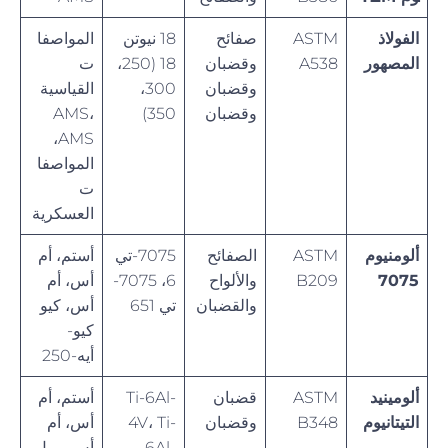
الفولاذ
ASTM
صفائح
18 نيوتن
المواصفا
المصهور
A538
وقضبان
18 (250،
ت
وقضبان
300،
القياسية
وقضبان
350)
AMS،
AMS،
المواصفا
ت
العسكرية
ألومنيوم
ASTM
الصفائح
7075-تي
أستم، أم
7075
B209
والألواح
6، 7075-
أس، أم
والقضبان
تي 651
أس، كيو
كيو-
أيه-250
ألومينيد
ASTM
قضبان
Ti-6Al-
أستم، أم
التيتانيوم
B348
وقضبان
4V، Ti-
أس، أم
6Al-
أس، ميل-