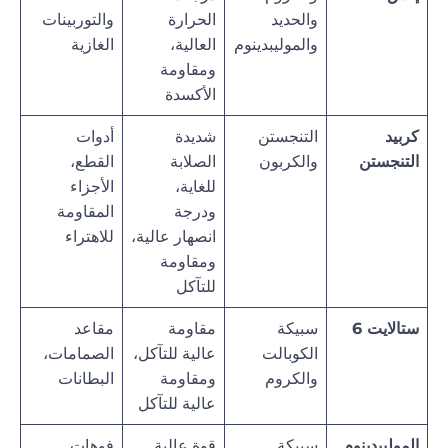
والحديد
الحرارة
والتوربينات
والموليبدينوم
العالية،
الغازية
ومقاومة
الأكسدة
كربيد
التنجستن
شديدة
أدوات
التنجستن
والكربون
الصلابة
القطع،
للغاية،
الأجزاء
ودرجة
المقاومة
انصهار عالية،
للاهتراء
ومقاومة
للتآكل
ستالايت 6
سبيكة
مقاومة
مقاعد
الكوبالت
عالية للتآكل،
الصمامات،
والكروم
ومقاومة
البطانات
عالية للتآكل
الموليبدينوم
سبيكة
قوة عالية
فوهات