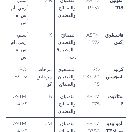
انكونيل
ASTM
القضبان
718
أستم،
718
B637
والصفائح
أزمي، أم
والقضبان
أس أم
أس
هاستيلوي
ASTM
الصفائح
X
أستم،
إكس
B572
والقضبان
أزمي، أم
والمطروق
أس أم
ات
أس
كربيد
ISO
المسحوق
مرحاض،
ISO،
التنجستن
9001:20
والقضبان
مرحاض-
ASTM
15
والصفائح
كو
ستالايت
ASTM
القضبان
6
ASTM،
6
F75
والصفائح
AMS
والقضبان
الموليبدين
ASTM
القضبان
TZM
ASTM،
وم TZM
B386
والصفائح
AMS