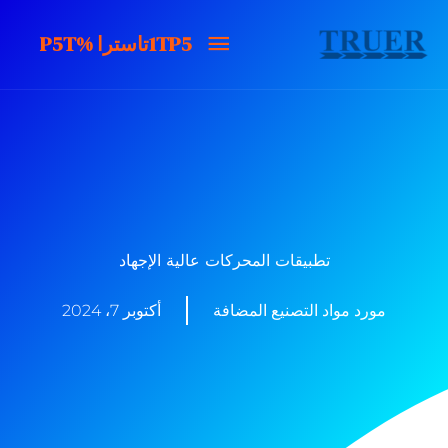
خطى
1TP5تاسترا
1TP5تاسترا %P5T
لى
لمحتوى
%P5T
تطبيقات المحركات عالية الإجهاد
مورد مواد التصنيع المضافة
أكتوبر 7، 2024