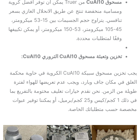
مسحوق CuAl10
من Truer يمكن أن توفر أفضل كروية
ومسامية منخفضة تنتج عن طريق الانحلال الغازي بسعر
تنافسي. يتراوح حجم الجسيمات بين 15-53 ميكرومتر،
45-105 ميكرومتر، 53-150 ميكرومتر، أو يمكن تكييفها
وفقًا لمتطلبات محددة.
تخزين وتعبئة مسحوق CuAl10 التروري CuAl10:
يجب تخزين مسحوق سبيكة CuAl10 الكروية في حاوية محكمة
الغلق في مكان جاف وبارد، ويجب عدم تعريضها للهواء لفترة
طويلة من الزمن. نحن نقدم خيارات تغليف مختومة بالتفريغ بما
في ذلك 1 كجم/كيس و25 كجم/برميل، أو يمكننا توفير عبوات
مخصصة حسب متطلباتك الخاصة.