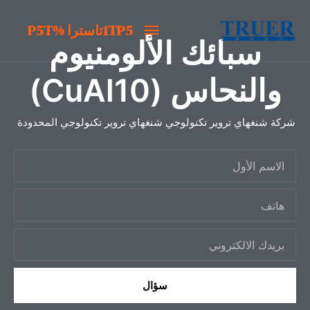
خطى
1TP5تاسترا
1TP5تاسترا %P5T
لى
سبائك الألومنيوم
لمحتوى
%P5T
والنحاس (CuAl10)
شركة شنغهاي تروير تكنولوجي شنغهاي تروير تكنولوجي المحدودة
ا
ل
ه
ا
ا
س
ب
ت
م
ر
ف
ا
ي
ل
سؤال
د
أ