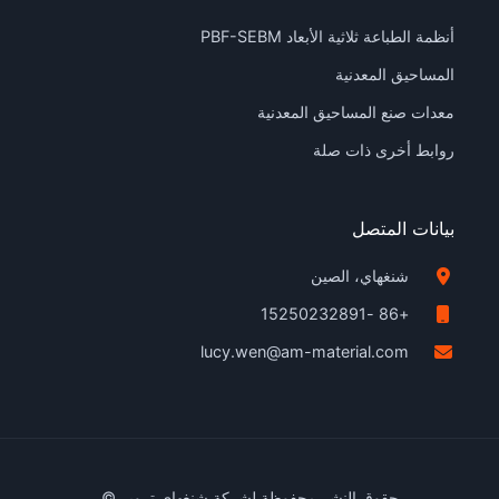
أنظمة الطباعة ثلاثية الأبعاد PBF-SEBM
المساحيق المعدنية
معدات صنع المساحيق المعدنية
روابط أخرى ذات صلة
بيانات المتصل
شنغهاي، الصين
+86 -15250232891
lucy.wen@am-material.com
حقوق النشر محفوظة لشركة شنغهاي تروير ©