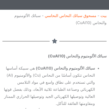
إ
و
ل
ل
بيت
-
مسحوق سبائك النحاس النحاسي
-
سبائك الألومنيوم
ك
والنحاس (CuAl10)
ت
ر
و
ن
ي
سبائك الألومنيوم والنحاس (CuAl10)
سبائك الألومنيوم والنحاس (CuAl10)
هي سبيكة أساسها
النحاس تتكون أساسًا من النحاس (Cu) والألومنيوم (Al)
والتي تستخدم على نطاق واسع في مواد التلامس
الكهربائي وصناعة الطباعة ثلاثية الأبعاد، وذلك بفضل قوتها
العالية وتوصيلها الكهربائي الجيد وتوصيلها الحراري الممتاز
ومقاومتها الفائقة للتآكل.