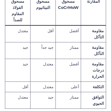
المقارنة
مسحوق
مسحوق
مسحوق
CoCrMoW
التيتانيوم
الفولاذ
المقاوم
للصدأ
مقاومة
أفضل
أقل
معتدل
التآكل
مقاومة
ممتاز
جيد جداً
جيد
التآكل
مقاومة
أفضل
معتدل
جيد
درجات
الحرارة
التكلفة
أعلى
معتدل
أقل
التوافق
ممتاز
جيد
معتدل
الحيوي