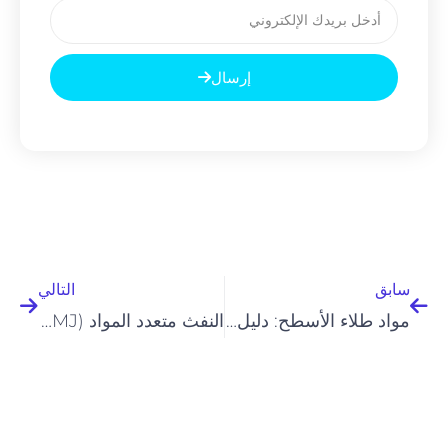
بريد
إلكتروني
إرسال
السابق
التالي
سابق
التالي
مواد طلاء الأسطح: دليل شامل
النفث متعدد المواد (MMJ)