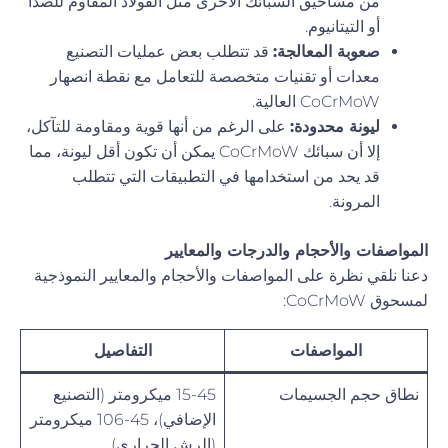
من مساحيق السبائك الأخرى مثل الفولاذ المقاوم للصدأ
أو التيتانيوم.
صعوبة المعالجة:
قد تتطلب بعض عمليات التصنيع
معدات أو تقنيات متخصصة للتعامل مع نقطة انصهار
CoCrMoW العالية.
ليونة محدودة:
على الرغم من أنها قوية ومقاومة للتآكل،
إلا أن سبائك CoCrMoW يمكن أن تكون أقل ليونة، مما
قد يحد من استخدامها في التطبيقات التي تتطلب
المرونة.
المواصفات والأحجام والدرجات والمعايير
دعنا نلقي نظرة على المواصفات والأحجام والمعايير النموذجية
لمسحوق CoCrMoW:
المواصفات
التفاصيل
نطاق حجم الجسيمات
15-45 ميكرومتر (التصنيع
الإضافي)، 45-106 ميكرومتر
(الرش الحراري)