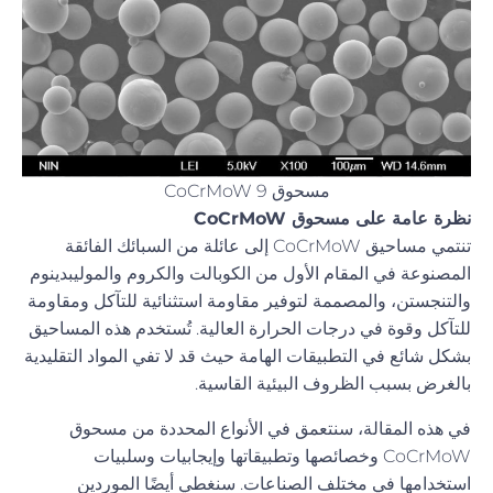
مسحوق CoCrMoW 9
نظرة عامة على مسحوق CoCrMoW
تنتمي مساحيق CoCrMoW إلى عائلة من السبائك الفائقة
المصنوعة في المقام الأول من الكوبالت والكروم والموليبدينوم
والتنجستن، والمصممة لتوفير مقاومة استثنائية للتآكل ومقاومة
للتآكل وقوة في درجات الحرارة العالية. تُستخدم هذه المساحيق
بشكل شائع في التطبيقات الهامة حيث قد لا تفي المواد التقليدية
بالغرض بسبب الظروف البيئية القاسية.
في هذه المقالة، سنتعمق في الأنواع المحددة من مسحوق
CoCrMoW وخصائصها وتطبيقاتها وإيجابيات وسلبيات
استخدامها في مختلف الصناعات. سنغطي أيضًا الموردين