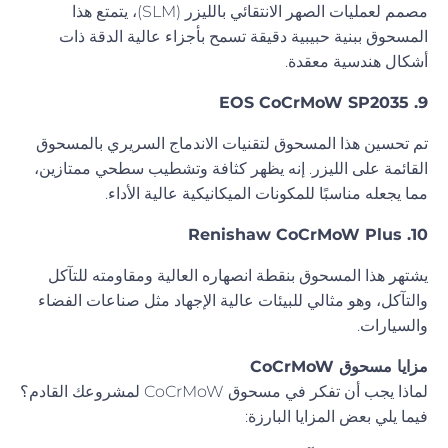
مصمم لعمليات الصهر الانتقائي بالليزر (SLM)، يتمتع هذا
المسحوق ببنية حبيبية دقيقة تسمح بأجزاء عالية الدقة ذات
أشكال هندسية معقدة.
9. EOS CoCrMoW SP2035
تم تحسين هذا المسحوق لتقنيات الاندماج السريري بالمسحوق
القائمة على الليزر. إنه يظهر كثافة وتشطيب سطحي ممتازين،
مما يجعله مناسبًا للمكونات الميكانيكية عالية الأداء.
10. Renishaw CoCrMoW Plus
يشتهر هذا المسحوق بنقطة انصهاره العالية ومقاومته للتآكل
والتآكل، وهو مثالي للبيئات عالية الإجهاد مثل صناعات الفضاء
والسيارات.
مزايا مسحوق CoCrMoW
لماذا يجب أن تفكر في مسحوق CoCrMoW لمشروعك القادم؟
فيما يلي بعض المزايا البارزة: