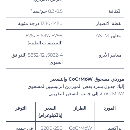
الكثافة
8.3-8.5 جم/سم³
نقطة الانصهار
1330-1450 درجة مئوية
معايير ASTM
F75، F1537، F799
(للتطبيقات الطبية)
معايير الأيزو
5832-4، 5832-12 (للتوافق
الحيوي)
موردي مسحوق CoCrMoW والتسعير
إليك جدول يسرد بعض الموردين الرئيسيين لمسحوق
CoCrMoW، إلى جانب التسعير التقريبي:
المورد
الطراز
السعر
التوفر
(بالكيلوغرام)
براكسير
CoCrMoW
$200-250
في جميع