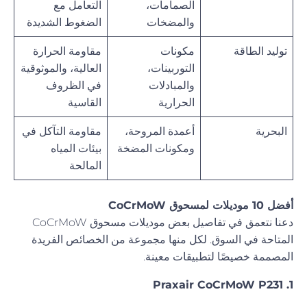
الصمامات،
التعامل مع
والمضخات
الضغوط الشديدة
توليد الطاقة
مكونات
مقاومة الحرارة
التوربينات،
العالية، والموثوقية
والمبادلات
في الظروف
الحرارية
القاسية
البحرية
أعمدة المروحة،
مقاومة التآكل في
ومكونات المضخة
بيئات المياه
المالحة
أفضل 10 موديلات لمسحوق CoCrMoW
دعنا نتعمق في تفاصيل بعض موديلات مسحوق CoCrMoW
المتاحة في السوق. لكل منها مجموعة من الخصائص الفريدة
المصممة خصيصًا لتطبيقات معينة.
1. Praxair CoCrMoW P231