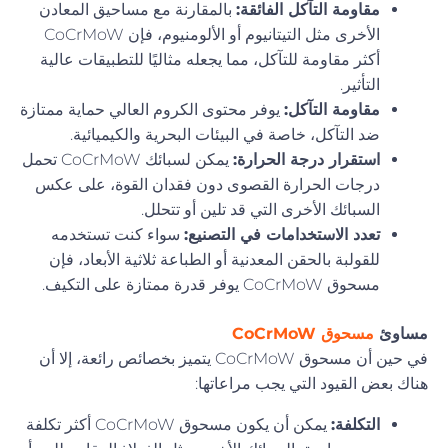
مقاومة التآكل الفائقة:
بالمقارنة مع مساحيق المعادن
الأخرى مثل التيتانيوم أو الألومنيوم، فإن CoCrMoW
أكثر مقاومة للتآكل، مما يجعله مثاليًا للتطبيقات عالية
التأثير.
مقاومة التآكل:
يوفر محتوى الكروم العالي حماية ممتازة
ضد التآكل، خاصة في البيئات البحرية والكيميائية.
استقرار درجة الحرارة:
يمكن لسبائك CoCrMoW تحمل
درجات الحرارة القصوى دون فقدان القوة، على عكس
السبائك الأخرى التي قد تلين أو تتحلل.
تعدد الاستخدامات في التصنيع:
سواء كنت تستخدمه
للقولبة بالحقن المعدنية أو الطباعة ثلاثية الأبعاد، فإن
مسحوق CoCrMoW يوفر قدرة ممتازة على التكيف.
مساوئ
مسحوق CoCrMoW
في حين أن مسحوق CoCrMoW يتميز بخصائص رائعة، إلا أن
هناك بعض القيود التي يجب مراعاتها:
التكلفة:
يمكن أن يكون مسحوق CoCrMoW أكثر تكلفة