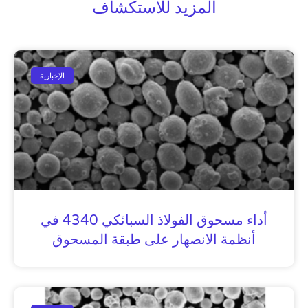
المزيد للاستكشاف
الإخبارية
أداء مسحوق الفولاذ السبائكي 4340 في
أنظمة الانصهار على طبقة المسحوق