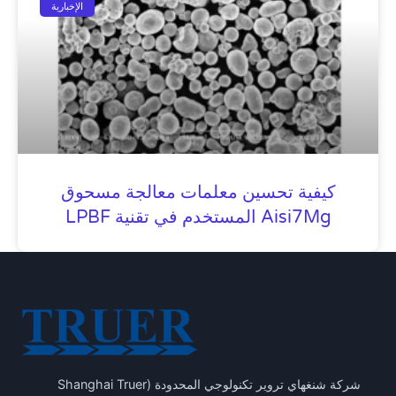
الإخبارية
كيفية تحسين معلمات معالجة مسحوق
Aisi7Mg المستخدم في تقنية LPBF
شركة شنغهاي تروير تكنولوجي المحدودة (Shanghai Truer