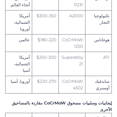
P231
أنحاء العالم
تكنولوجيا
A2000
$300-350
أمريكا
النجار
الشمالية،
أوروبا
هوغاناس
CoCrMoW
$180-220
عالمي
1250
ATI
Superalloy
$250-300
أمريكا
21
الشمالية،
آسيا
ساندفيك
CoCrMoW
$220-270
أوروبا، آسيا
أوسبري
4502
إيجابيات وسلبيات مسحوق CoCrMoW مقارنة بالمساحيق
الأخرى