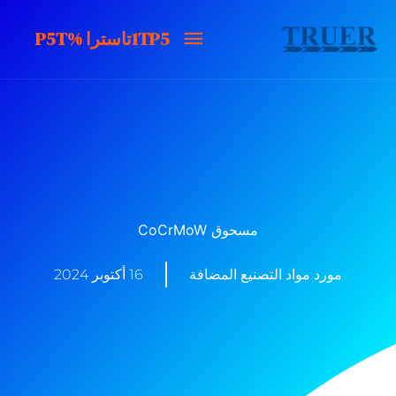
خطى
1TP5تاسترا
1TP5تاسترا %P5T
لى
لمحتوى
%P5T
مسحوق CoCrMoW
مورد مواد التصنيع المضافة
16 أكتوبر 2024