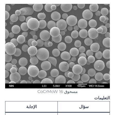
مسحوق CoCrMoW 16
التعليمات
سؤال
الإجابة