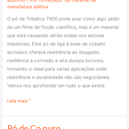
alumínio
/ Por
fornecedor de material de
manufatura aditiva
T800
O pó de Triballoy T800 pode soar como algo saído
de um filme de ficção científica, mas é um material
que está causando sérias ondas nos setores
industriais. Este pó de liga à base de cobalto
exclusivo oferece resistência ao desgaste,
resiliência à corrosão e alta dureza incríveis,
tornando-o ideal para várias aplicações onde
resistência e durabilidade não são negociáveis.
Vamos nos aprofundar em tudo o que existe
Leia mais "
Pó de Co puro
Pó