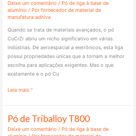
Deixe um comentário
/
Pó de liga à base de
pó
alumínio
/ Por
fornecedor de material de
manufatura aditiva
de
CuCrZr
Quando se trata de materiais avançados, o pó
CuCrZr abriu um nicho significativo em várias
indústrias. De aeroespacial a eletrônicos, esta liga
possui propriedades únicas que a tornam a melhor
escolha para aplicações exigentes. Mas o que
exatamente é o pó Cu
Leia mais "
Pó de Triballoy T800
Pó
de
Deixe um comentário
/
Pó de liga à base de
Triballoy