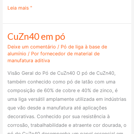
Leia mais "
CuZn40 em pó
CuZn40
em
Deixe um comentário
/
Pó de liga à base de
pó
alumínio
/ Por
fornecedor de material de
manufatura aditiva
Visão Geral do Pó de CuZn40 O pó de CuZn40,
também conhecido como pó de latão com uma
composição de 60% de cobre e 40% de zinco, é
uma liga versátil amplamente utilizada em indústrias
que vão desde a manufatura até aplicações
decorativas. Conhecido por sua resistência à
corrosão, trabalhabilidade e atraente cor dourada, o
pó de CuZn40 desempenha um papel essencial em