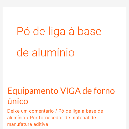
Ir
para
o
Pó de liga à base
conteúdo
de alumínio
Equipamento VIGA de forno
Equipamento
VIGA
único
de
Deixe um comentário
/
Pó de liga à base de
forno
alumínio
/ Por
fornecedor de material de
único
manufatura aditiva