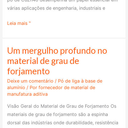
várias aplicações de engenharia, industriais e
Leia mais "
Um mergulho profundo no
Um
mergulho
material de grau de
profundo
forjamento
no
Deixe um comentário
/
Pó de liga à base de
material
alumínio
/ Por
fornecedor de material de
de
manufatura aditiva
grau
Visão Geral do Material de Grau de Forjamento Os
de
materiais de grau de forjamento são a espinha
forjamento
dorsal das indústrias onde durabilidade, resistência