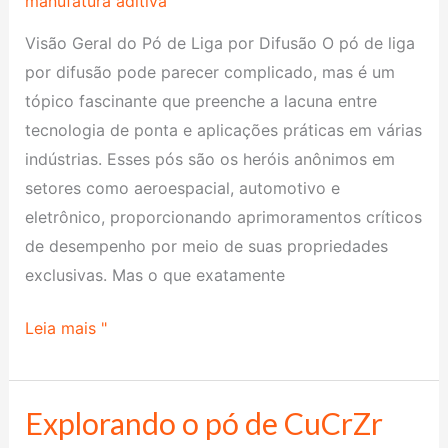
manufatura aditiva
saber
Visão Geral do Pó de Liga por Difusão O pó de liga
sobre
por difusão pode parecer complicado, mas é um
o
tópico fascinante que preenche a lacuna entre
pó
tecnologia de ponta e aplicações práticas em várias
de
indústrias. Esses pós são os heróis anônimos em
liga
setores como aeroespacial, automotivo e
de
eletrônico, proporcionando aprimoramentos críticos
difusão
de desempenho por meio de suas propriedades
exclusivas. Mas o que exatamente
Leia mais "
Explorando o pó de CuCrZr
Explorando
o