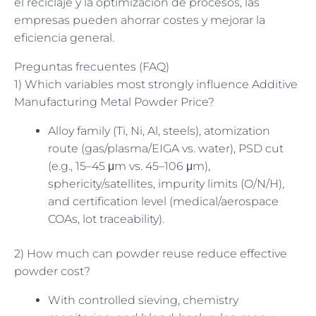
el reciclaje y la optimización de procesos, las
empresas pueden ahorrar costes y mejorar la
eficiencia general.
Preguntas frecuentes (FAQ)
1) Which variables most strongly influence Additive
Manufacturing Metal Powder Price?
Alloy family (Ti, Ni, Al, steels), atomization
route (gas/plasma/EIGA vs. water), PSD cut
(e.g., 15–45 μm vs. 45–106 μm),
sphericity/satellites, impurity limits (O/N/H),
and certification level (medical/aerospace
COAs, lot traceability).
2) How much can powder reuse reduce effective
powder cost?
With controlled sieving, chemistry