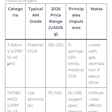
industry ranges)
Catego
Typical
2025
Princip
Notas
ría
AM
Price
ales
Grade
Range
impuls
(USD/k
ores
g)
Ti‑6Al‑4
Plasma/
130–220
Ti
Lower
V (LPBF
EIGA
sponge,
with
15–45
O/H
gas
μm)
limits,
atomiza
medical
tion if
COA
specs
allow
IN718/I
Gas
70–140
Ni LME,
HIP/use
N625
atomiza
oxygen
-case
(LPBF
do
spec,
affects
15–45
deman
spec