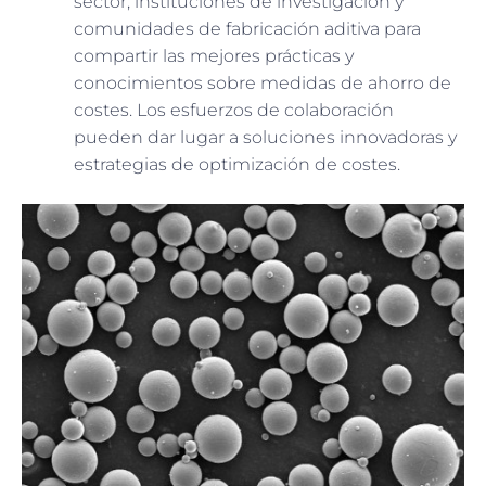
sector, instituciones de investigación y
comunidades de fabricación aditiva para
compartir las mejores prácticas y
conocimientos sobre medidas de ahorro de
costes. Los esfuerzos de colaboración
pueden dar lugar a soluciones innovadoras y
estrategias de optimización de costes.