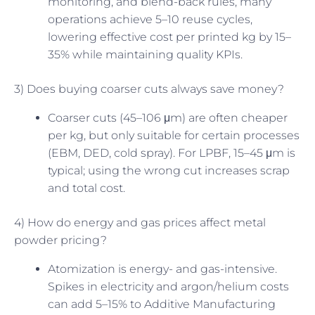
monitoring, and blend-back rules, many
operations achieve 5–10 reuse cycles,
lowering effective cost per printed kg by 15–
35% while maintaining quality KPIs.
3) Does buying coarser cuts always save money?
Coarser cuts (45–106 μm) are often cheaper
per kg, but only suitable for certain processes
(EBM, DED, cold spray). For LPBF, 15–45 μm is
typical; using the wrong cut increases scrap
and total cost.
4) How do energy and gas prices affect metal
powder pricing?
Atomization is energy- and gas-intensive.
Spikes in electricity and argon/helium costs
can add 5–15% to Additive Manufacturing