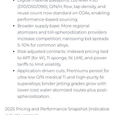
Digital material passports: Lot-level PSD
(D10/D50/D90), O/N/H, flow, tap density, and
reuse count now standard on COAs, enabling
performance-based sourcing.
Broader supply base: More regional
atomizers and toll-spheroidization providers
increase competition, narrowing bid spreads
5–10% for common alloys.
Risk-adjusted contracts: Indexed pricing tied
to APT (for W), Ti sponge, Ni LME, and power
tariffs to limit volatility.
Application-driven cuts: Premiums persist for
ultra-low O/N medical Ti and high-purity Ni
superalloys; binder jetting grades grow with
lower-cost water-atomized routes plus post-
spheroidization.
2025 Pricing and Performance Snapshot (indicative