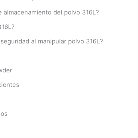
de almacenamiento del polvo 316L?
316L?
 seguridad al manipular polvo 316L?
wder
cientes
cos