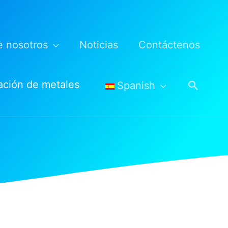
e nosotros
Noticias
Contáctenos
Busca
cación de metales
Spanish