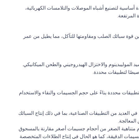
 أساسية لتصنيع أشباه الموصلات والتلامسات الكهربائية،
المرتفعة.
ب من قدرة مسحوق الموليبدينوم&8217 على تحسين قوة سبائك الصلب ومقاومتها للتآكل، مما يطيل من عمر
 الموليبدينوم والاختزال الهيدروجيني والطحن الميكانيكي.
يصًا لتطبيقات محددة.
طبيقات محددة بناءً على حجم الجسيمات والنقاء والاستخدام
في العديد من التطبيقات الصناعية، بما في ذلك إنتاج السبائك
المعالجة.
وم متناهية الصغر من أحجام جسيمات أصغر مقارنة بالمسحوق
جسيمات الدقيقة، كما هو الحال في إنتاج الطلاءات المتخصصة