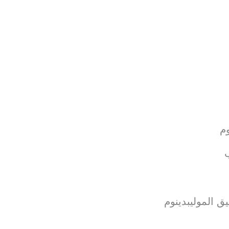
م
ب
ق الموليبدينوم