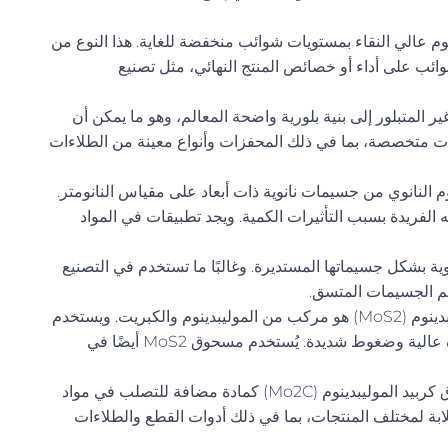
وم عالي النقاء بمستويات شوائب منخفضة للغاية. هذا النوع من
ائب على أداء أو خصائص المنتج النهائي، مثل تصنيع
ر المتبلور إلى بنية بلورية واضحة المعالم، وهو ما يمكن أن
ت متخصصة، بما في ذلك المحفزات وأنواع معينة من الطلاءات
م النانوي من جسيمات نانوية ذات أبعاد على مقياس النانومتر.
لفريدة بسبب التأثيرات الكمية. ويجد تطبيقات في المواد
وية بشكل جسيماتها المستديرة. وغالبًا ما تستخدم في التصنيع
 حجم الجسيمات المتسق.
: مسحوق ثاني كبريتيد الموليبدينوم (MoS2) هو مركب من الموليبدينوم والكبريت. ويستخدم
كمادة تشحيم صلبة في التطبيقات التي توجد فيها درجات حرارة عالية وضغوط شديدة. يُستخدم مسحوق MoS2 أيضًا في
: يستخدم مسحوق كربيد الموليبدينوم (Mo2C) كمادة مضافة للتصلب في مواد
لابة لمختلف المنتجات، بما في ذلك أدوات القطع والطلاءات