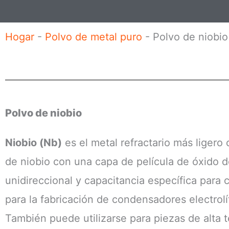
e
r
Hogar
-
Polvo de metal puro
-
Polvo de niobio
n
o
m
b
Polvo de niobio
r
e
Niobio (Nb)
es el metal refractario más ligero 
de niobio con una capa de película de óxido d
unidireccional y capacitancia específica para 
para la fabricación de condensadores electrolít
También puede utilizarse para piezas de alta t