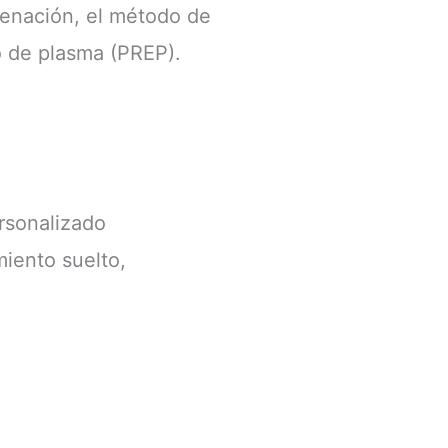
genación, el método de
o de plasma (PREP).
rsonalizado
miento suelto,