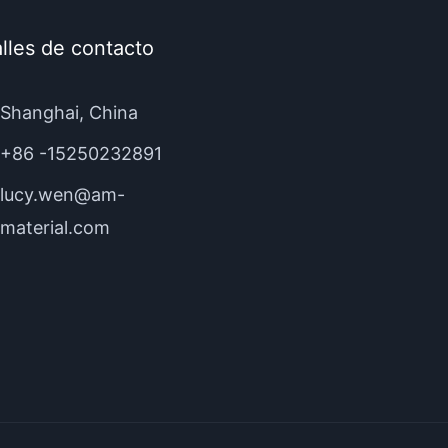
lles de contacto
Shanghai, China
+86 -15250232891
lucy.wen@am-
material.com