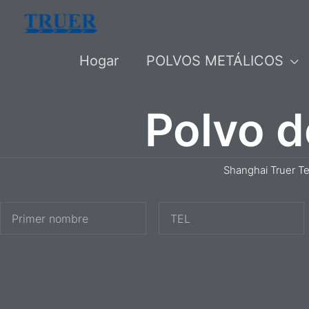
saltar
al
Hogar
POLVOS METÁLICOS
contenido
Polvo d
Shanghai Truer T
P
T
r
E
i
L
m