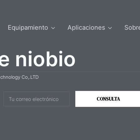
Equipamiento
Aplicaciones
Sobr
e niobio
echnology Co,.LTD
C
CONSULTA
o
r
r