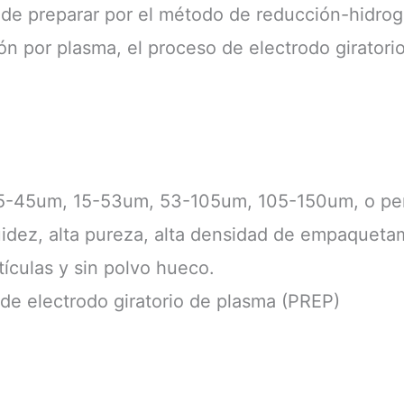
o
uede preparar por el método de reducción-hidro
ión por plasma, el proceso de electrodo giratori
5-45um, 15-53um, 53-105um, 105-150um, o pe
uidez, alta pureza, alta densidad de empaqueta
ículas y sin polvo hueco.
de electrodo giratorio de plasma (PREP)