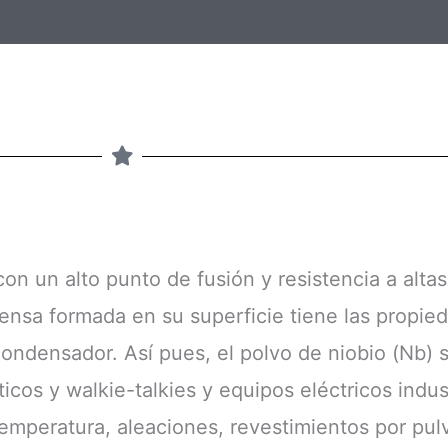
e
o
e
l
e
c
t
r
con un alto punto de fusión y resistencia a alta
ó
ensa formada en su superficie tiene las propie
n
condensador. Así pues, el polvo de niobio (Nb) 
i
icos y walkie-talkies y equipos eléctricos indus
c
emperatura, aleaciones, revestimientos por pulve