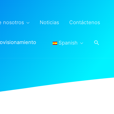
e nosotros
Noticias
Contáctenos
Busca
rovisionamiento
Spanish