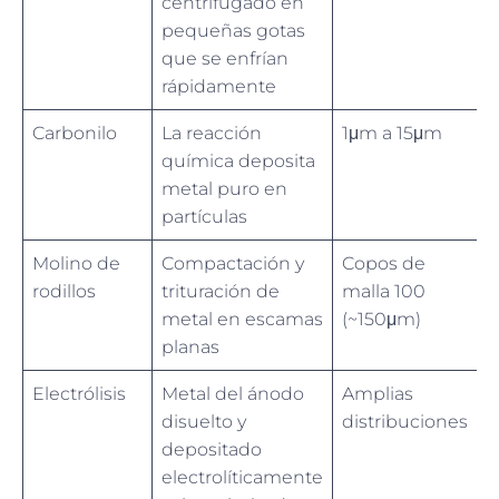
centrifugado en
pequeñas gotas
que se enfrían
rápidamente
Carbonilo
La reacción
1μm a 15μm
química deposita
metal puro en
partículas
Molino de
Compactación y
Copos de
rodillos
trituración de
malla 100
metal en escamas
(~150μm)
planas
Electrólisis
Metal del ánodo
Amplias
disuelto y
distribuciones
depositado
electrolíticamente