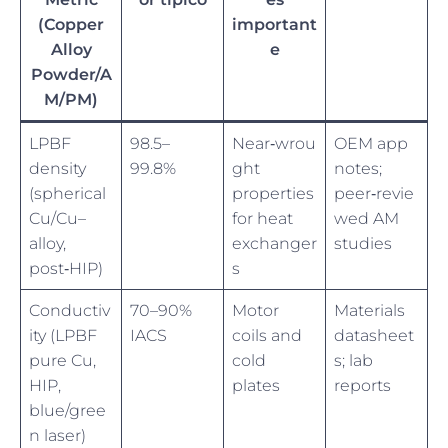
(Copper
important
Alloy
e
Powder/A
M/PM)
LPBF
98.5–
Near‑wrou
OEM app
density
99.8%
ght
notes;
(spherical
properties
peer‑revie
Cu/Cu–
for heat
wed AM
alloy,
exchanger
studies
post‑HIP)
s
Conductiv
70–90%
Motor
Materials
ity (LPBF
IACS
coils and
datasheet
pure Cu,
cold
s; lab
HIP,
plates
reports
blue/gree
n laser)