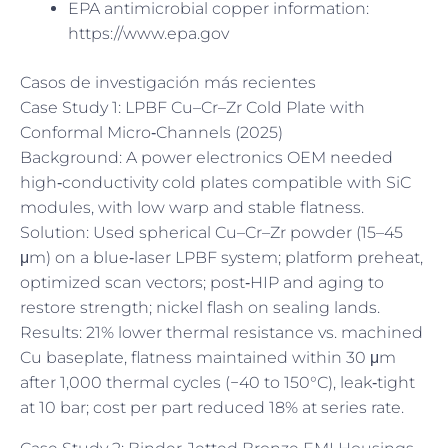
EPA antimicrobial copper information:
https://www.epa.gov
Casos de investigación más recientes
Case Study 1: LPBF Cu–Cr–Zr Cold Plate with
Conformal Micro‑Channels (2025)
Background: A power electronics OEM needed
high‑conductivity cold plates compatible with SiC
modules, with low warp and stable flatness.
Solution: Used spherical Cu–Cr–Zr powder (15–45
μm) on a blue‑laser LPBF system; platform preheat,
optimized scan vectors; post‑HIP and aging to
restore strength; nickel flash on sealing lands.
Results: 21% lower thermal resistance vs. machined
Cu baseplate, flatness maintained within 30 μm
after 1,000 thermal cycles (−40 to 150°C), leak‑tight
at 10 bar; cost per part reduced 18% at series rate.