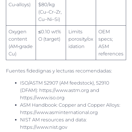
Cu‑alloys)
$80/kg
(Cu–Cr–Zr,
Cu–Ni–Si)
Oxygen
≤0.10 wt%
Limits
OEM
content
O (target)
porosity/ox
specs;
(AM‑grade
idation
ASM
Cu)
references
Fuentes fidedignas y lecturas recomendadas:
ISO/ASTM 52907 (AM feedstock), 52910
(DFAM): https://www.astm.org and
https://www.iso.org
ASM Handbook: Copper and Copper Alloys:
https://www.asminternational.org
NIST AM resources and data:
https://www.nist.gov