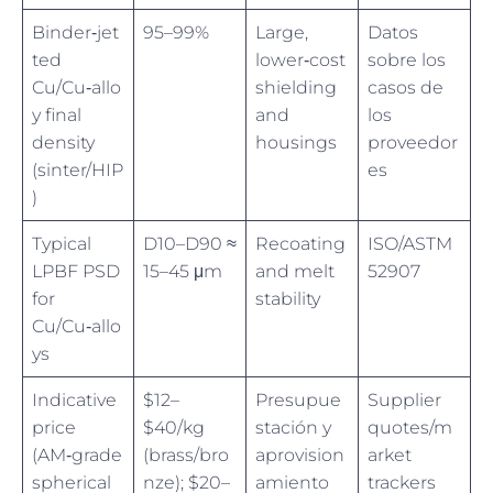
Binder‑jet
95–99%
Large,
Datos
ted
lower‑cost
sobre los
Cu/Cu‑allo
shielding
casos de
y final
and
los
density
housings
proveedor
(sinter/HIP
es
)
Typical
D10–D90 ≈
Recoating
ISO/ASTM
LPBF PSD
15–45 μm
and melt
52907
for
stability
Cu/Cu‑allo
ys
Indicative
$12–
Presupue
Supplier
price
$40/kg
stación y
quotes/m
(AM‑grade
(brass/bro
aprovision
arket
spherical
nze); $20–
amiento
trackers