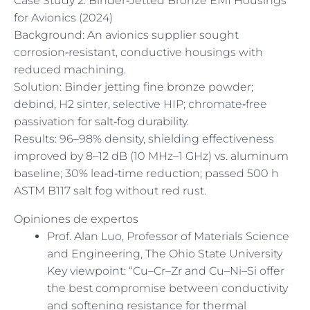
Case Study 2: Binder‑Jetted Bronze EMI Housings
for Avionics (2024)
Background: An avionics supplier sought
corrosion‑resistant, conductive housings with
reduced machining.
Solution: Binder jetting fine bronze powder;
debind, H2 sinter, selective HIP; chromate‑free
passivation for salt‑fog durability.
Results: 96–98% density, shielding effectiveness
improved by 8–12 dB (10 MHz–1 GHz) vs. aluminum
baseline; 30% lead‑time reduction; passed 500 h
ASTM B117 salt fog without red rust.
Opiniones de expertos
Prof. Alan Luo, Professor of Materials Science
and Engineering, The Ohio State University
Key viewpoint: “Cu–Cr–Zr and Cu–Ni–Si offer
the best compromise between conductivity
and softening resistance for thermal