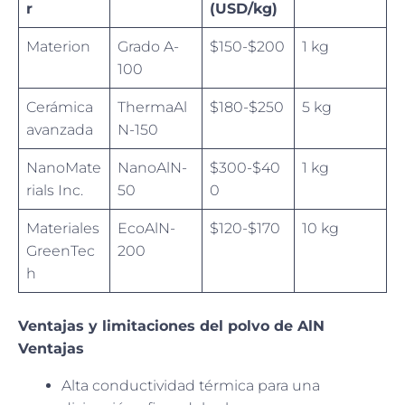
r
(USD/kg)
Materion
Grado A-
$150-$200
1 kg
100
Cerámica
ThermaAl
$180-$250
5 kg
avanzada
N-150
NanoMate
NanoAlN-
$300-$40
1 kg
rials Inc.
50
0
Materiales
EcoAlN-
$120-$170
10 kg
GreenTec
200
h
Ventajas y limitaciones del polvo de AlN
Ventajas
Alta conductividad térmica para una