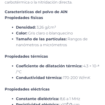
carbotérmica o la nitridación directa.
Características del polvo de AlN
Propiedades físicas
Densidad:
3,26 g/cm³
Color:
Gris claro o blanquecino
Tamaño de las partículas:
Rangos de
nanómetros a micrómetros
Propiedades térmicas
Coeficiente de dilatación térmica:
4.3 × 10-⁶
/°C
Conductividad térmica:
170-200 W/mK
Propiedades eléctricas
Constante dieléctrica:
8,6 a 1 MHz
Resistividad eléctrica:
>10ⁱ⁰ Ω-cm