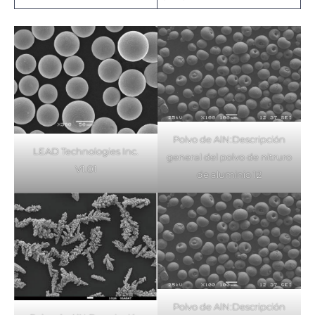
Polvo de AlN:Descripción
LEAD Technologies Inc.
general del polvo de nitruro
V1.01
de aluminio 12
Polvo de AlN:Descripción