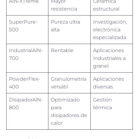
AlN-XTreme
Mayor
Cerámica
resistencia
estructural
SuperPure-
Pureza ultra
Investigación,
500
alta
electrónica
especializada
IndustrialAlN-
Rentable
Aplicaciones
700
industriales a
granel
PowderFlex-
Granulometría
Aplicaciones
400
versátil
diversas
DisipadorAlN-
Optimizado
Gestión
800
para
térmica
disipadores de
calor