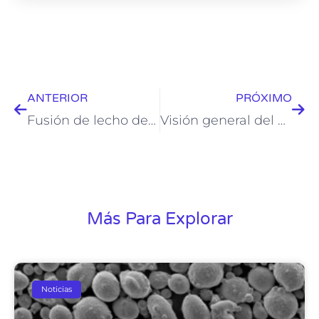
Anterior
pró
ANTERIOR
PRÓXIMO
Fusión de lecho de polvo por láser
Visión general del polvo de SiC
Más Para Explorar
Noticias