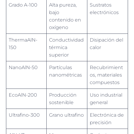
Grado A-100
Alta pureza,
Sustratos
bajo
electrónicos
contenido en
oxígeno
ThermaAlN-
Conductividad
Disipación del
150
térmica
calor
superior
NanoAlN-50
Partículas
Recubrimient
nanométricas
os, materiales
compuestos
EcoAlN-200
Producción
Uso industrial
sostenible
general
Ultrafino-300
Grano ultrafino
Electrónica de
precisión