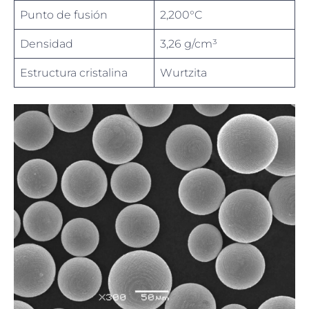
Punto de fusión
2,200°C
Densidad
3,26 g/cm³
Estructura cristalina
Wurtzita