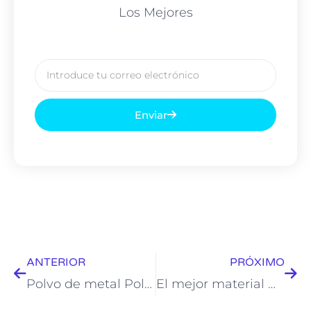
Los Mejores
Correo
electrónico
Enviar
Anterior
pró
ANTERIOR
PRÓXIMO
Polvo de metal Polvos de aleación de aluminio AlSi10Mg para impresión 3D
El mejor material metálico de biocompatibilidad: productos de tantalio