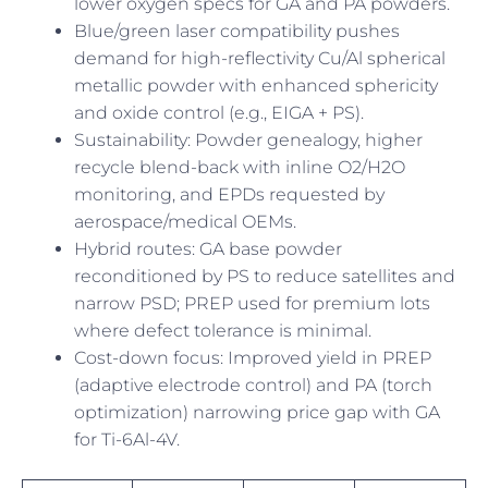
lower oxygen specs for GA and PA powders.
Blue/green laser compatibility pushes
demand for high-reflectivity Cu/Al spherical
metallic powder with enhanced sphericity
and oxide control (e.g., EIGA + PS).
Sustainability: Powder genealogy, higher
recycle blend-back with inline O2/H2O
monitoring, and EPDs requested by
aerospace/medical OEMs.
Hybrid routes: GA base powder
reconditioned by PS to reduce satellites and
narrow PSD; PREP used for premium lots
where defect tolerance is minimal.
Cost-down focus: Improved yield in PREP
(adaptive electrode control) and PA (torch
optimization) narrowing price gap with GA
for Ti-6Al-4V.