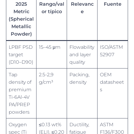
2025
Rango/val
Relevanc
Fuente
Metric
or típico
e
(Spherical
Metallic
Powder)
LPBF PSD
15–45 μm
Flowability
ISO/ASTM
target
and layer
52907
(D10–D90)
quality
Tap
2.5-2,9
Packing,
OEM
density of
g/cm³
density
datasheet
premium
s
Ti-6Al-4V
PA/PREP
powders
Oxygen
≤0.13 wt%
Ductility,
ASTM
spec (Ti
(ELI), ≤0.20
fatigue
F136/F300