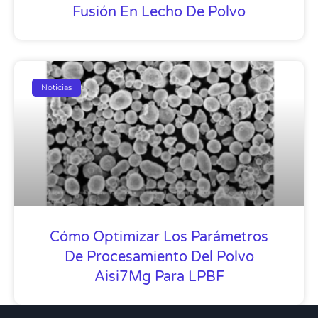
Fusión En Lecho De Polvo
Noticias
Cómo Optimizar Los Parámetros
De Procesamiento Del Polvo
Aisi7Mg Para LPBF