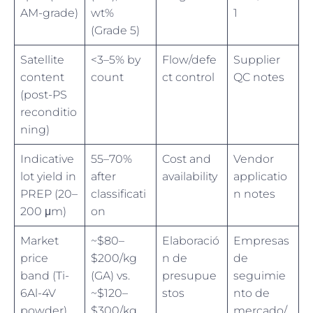
AM-grade)
wt%
1
(Grade 5)
Satellite
<3–5% by
Flow/defe
Supplier
content
count
ct control
QC notes
(post-PS
reconditio
ning)
Indicative
55–70%
Cost and
Vendor
lot yield in
after
availability
applicatio
PREP (20–
classificati
n notes
200 μm)
on
Market
~$80–
Elaboració
Empresas
price
$200/kg
n de
de
band (Ti-
(GA) vs.
presupue
seguimie
6Al-4V
~$120–
stos
nto de
powder)
$300/kg
mercado/