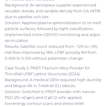
Background: An aerospace supplier experienced
recoater streaks and variable density from GA IN718
due to satellite-rich lots.
Solution: Applied plasma spheroidization to re-melt
particle surfaces, followed by tight classification;
implemented inline O2/H2O monitoring and argon
recirculation.
Results: Satellite count reduced from ~12% to <3%;
Hall flow improved by 18%; LPBF porosity fell from
0.45% to 0.12% without parameter change.
Case Study 2: PREP Titanium Alloy Powder for
Thin‑Wall LPBF Lattice Structures (2024)
Background: A medical OEM required high ductility
and fatigue life in Ti‑6Al‑4V ELI lattices.
Solution: Switched to PREP powder with narrow
PSD (20–40 μm) and O ≤0.12 wt%; applied
low‑energy contour scans and stress relief.