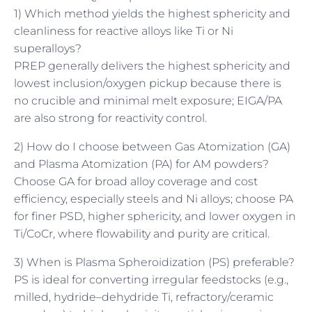
1) Which method yields the highest sphericity and
cleanliness for reactive alloys like Ti or Ni
superalloys?
PREP generally delivers the highest sphericity and
lowest inclusion/oxygen pickup because there is
no crucible and minimal melt exposure; EIGA/PA
are also strong for reactivity control.
2) How do I choose between Gas Atomization (GA)
and Plasma Atomization (PA) for AM powders?
Choose GA for broad alloy coverage and cost
efficiency, especially steels and Ni alloys; choose PA
for finer PSD, higher sphericity, and lower oxygen in
Ti/CoCr, where flowability and purity are critical.
3) When is Plasma Spheroidization (PS) preferable?
PS is ideal for converting irregular feedstocks (e.g.,
milled, hydride–dehydride Ti, refractory/ceramic