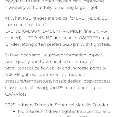
powders) to high-sphericity particles, improving
flowability without fully remelting large ingots.
4) What PSD ranges are typical for LPBF vs. L-DED
from each method?
LPBF: D10–D90 ≈ 15–45 μm (PA, PREP, fine GA, PS-
refined). L-DED: 45–150 μm (coarser GA/PREP cuts).
Binder jetting often prefers 5–25 μm with tight tails.
5) How does satellite powder formation impact
print quality and how can it be minimized?
Satellites reduce flowability and increase porosity
risk. Mitigate via optimized atomization
pressure/temperature, nozzle design, post-process
classification/sieving, and PS reconditioning for
GA/PA lots.
2025 Industry Trends in Spherical Metallic Powder
Multi-laser AM drives tighter PSD control and