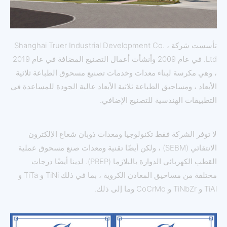
تأسست شركة Shanghai Truer Industrial Development Co. ،
Ltd. في عام 2009 وأنشأت أعمال التصنيع المضافة في عام 2019
، وهي مكرسة لبناء معدات وخدمات تصنيع مسحوق الطباعة ثلاثية
الأبعاد ، ومساحيق الطباعة ثلاثية الأبعاد عالية الجودة للمساعدة في
التطبيقات الهندسية للتصنيع الإضافي.
لا توفر الشركة فقط تكنولوجيا ومعدات ذوبان شعاع الإلكترون
الانتقائي (SEBM) ، ولكن أيضًا تقنية ومعدات صنع مسحوق عملية
القطب الكهربائي الدوارة بالبلازما (PREP). لدينا أيضًا درجات
مختلفة من مساحيق المعادن الكروية ، بما في ذلك TiNi و TiTa و
TiAl و TiNbZr و CoCrMo وما إلى ذلك.