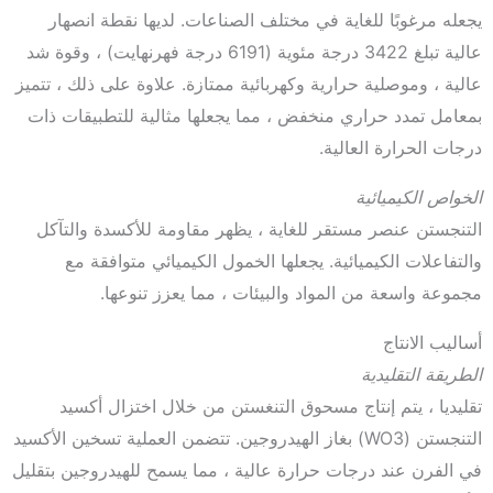
يجعله مرغوبًا للغاية في مختلف الصناعات. لديها نقطة انصهار
عالية تبلغ 3422 درجة مئوية (6191 درجة فهرنهايت) ، وقوة شد
عالية ، وموصلية حرارية وكهربائية ممتازة. علاوة على ذلك ، تتميز
بمعامل تمدد حراري منخفض ، مما يجعلها مثالية للتطبيقات ذات
درجات الحرارة العالية.
الخواص الكيميائية
التنجستن عنصر مستقر للغاية ، يظهر مقاومة للأكسدة والتآكل
والتفاعلات الكيميائية. يجعلها الخمول الكيميائي متوافقة مع
مجموعة واسعة من المواد والبيئات ، مما يعزز تنوعها.
أساليب الانتاج
الطريقة التقليدية
تقليديا ، يتم إنتاج مسحوق التنغستن من خلال اختزال أكسيد
التنجستن (WO3) بغاز الهيدروجين. تتضمن العملية تسخين الأكسيد
في الفرن عند درجات حرارة عالية ، مما يسمح للهيدروجين بتقليل