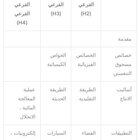
الفرعي
الفرعي
الفرعي
(H2)
(H3)
الفرعي
(H4)
مقدمة
خصائص
الخصائص
الخواص
مسحوق
الفيزيائية
الكيميائية
التنغستن
أساليب
الطريقة
الطريقة
عملية
الانتاج
التقليدية
الحديثة
المعالجة
المائية ،
الانحلال
التطبيقات
الفضاء
السيارات
إلكترونيات ،