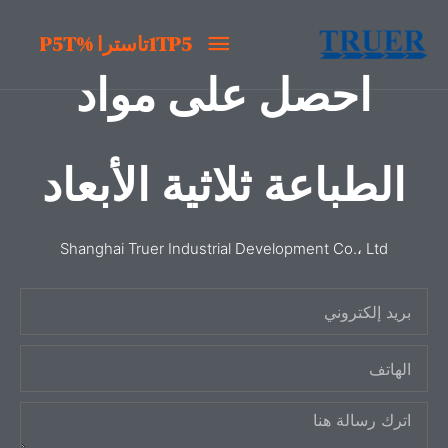
خطى
1TP5تاسترا
1TP5تاسترا %P5T
لى
لمحتوى
احصل على مواد
%P5T
الطباعة ثلاثية الأبعاد
Shanghai Truer Industrial Development Co.، Ltd
ب
ر
ا
ي
ل
د
ر
ه
إ
س
ا
ل