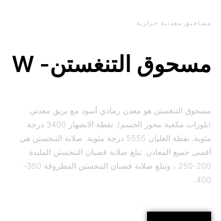
مساحيق معدنية حرارية
مسحوق التنغستن- W
مسحوق التنغستن هو معدن رمادي أسود مع بريق معدني
(بلورات مكعبة محور الجسم). نقطة الانصهار 3400 درجة
مئوية. نقطة الغليان 5555 درجة مئوية. صلابة التنجستن هي
أقسى جميع المعادن. تبلغ صلابة قضبان التنجستن الملبدة
200-250 ، وتبلغ صلابة قضبان التنجستن المطروقة 350-
400.