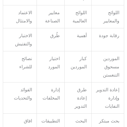
اللوائح
اللوائح
معايير
الاعتماد
والمعايير
العالمية
الصناعة
والامتثال
رقابة جودة
أهمية
طُرق
الاختبار
والتفتيش
الموردين
كبار
اختيار
نصائح
مسحوق
الموردين
المورد
للشراء
التنغستن
إعادة التدوير
طرق
إدارة
الفوائد
وإدارة
إعادة
المخلفات
والتحديات
النفايات
التدوير
بحث مبتكر
البحث
التطبيقات
افاق