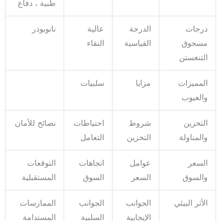
طبية ، دفاع
درجات
الدرجة
عالية
نانوبودر
مسحوق
القياسية
النقاء
التنغستن
المميزات
مزايا
سلبيات
والعيوب
التخزين
شروط
احتياطات
نصائح للأمان
والمناولة
التخزين
التعامل
السعر
عوامل
اتجاهات
التوقعات
والسوق
السعر
السوق
المستقبلية
الأثر البيئي
الجوانب
الجوانب
الممارسات
الإيجابية
السلبية
المستدامة