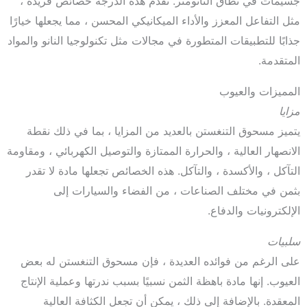
جسيمات في نطاق النانومتر. تقدم هذه الدرجة خصائص فريدة ،
مثل التفاعل المعزز والأداء الميكانيكي المحسن ، مما يجعلها خيارًا
جذابًا للتطبيقات المتطورة في مجالات مثل تكنولوجيا النانو والمواد
المتقدمة.
المميزات والعيوب
مزايا
يتميز مسحوق التنغستن بالعديد من المزايا ، بما في ذلك نقطة
الانصهار العالية ، والحرارة الممتازة والتوصيل الكهربائي ، ومقاومة
التآكل ، والأكسدة ، والتآكل. هذه الخصائص تجعلها مادة لا تقدر
بثمن في مختلف الصناعات ، من الفضاء والسيارات إلى
الإلكترونيات والدفاع.
سلبيات
على الرغم من فوائده العديدة ، فإن مسحوق التنغستن له بعض
العيوب. إنها مادة باهظة الثمن نسبيًا بسبب ندرتها وعملية الإنتاج
المعقدة. بالإضافة إلى ذلك ، يمكن أن تجعل الكثافة العالية