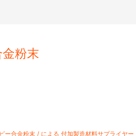
合金粉末
ス
ピー合金粉末
/ による
付加製造材料サプライヤー