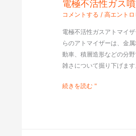
電極不活性ガス噴
電
極
コメントする
/
高エントロ
不
電極不活性ガスアトマイザ
活
らのアトマイザーは、金属
性
動車、積層造形などの分野
ガ
雑さについて掘り下げます
ス
噴
続きを読む "
霧
器