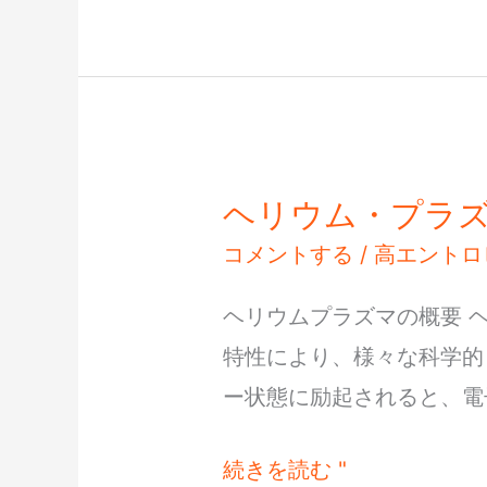
の
誘
導
る
つ
ヘリウム・プラ
ヘ
ぼ
リ
コメントする
/
高エントロ
ウ
ヘリウムプラズマの概要 
ム・
特性により、様々な科学的
プ
ー状態に励起されると、電
ラ
ズ
続きを読む "