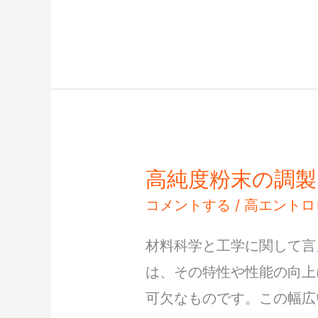
マ
を
理
解
す
る
高純度粉末の調製
高
純
コメントする
/
高エントロ
度
材料科学と工学に関して言
粉
は、その特性や性能の向上
末
可欠なものです。この幅広
の