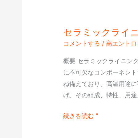
セラミックライ
セ
ラ
コメントする
/
高エントロ
ミ
概要 セラミックライニン
ッ
に不可欠なコンポーネント
ク
ね備えており、高温用途に
ラ
げ、その組成、特性、用途
イ
ニ
続きを読む "
ン
グ