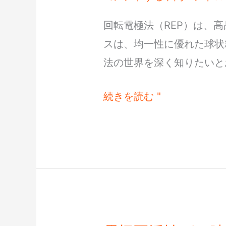
電
回転電極法（REP）は、
極
スは、均一性に優れた球状
プ
法の世界を深く知りたいと
ロ
セ
続きを読む "
ス