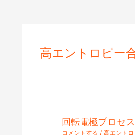
内
容
を
ス
キ
高エントロピー
ッ
プ
回転電極プロセ
回
転
コメントする
/
高エントロ