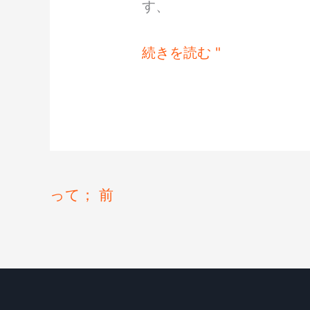
す、
調
製
続きを読む "
って；
前